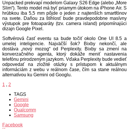
Unpacked prekvapí modelom Galaxy S26 Edge (alebo „More
Slim“). Tento model má byť priamym útokom na iPhone Air. S
hrúbkou iba 5,5 mm pôjde o jeden z najtenších smartfónov
na svete. Daňou za štíhlosť bude pravdepodobne masívny
výstupok pre fotoaparáty (tzv. camera island) pripomínajúci
dizajn Google Pixel.
Softvérová časť eventu sa bude točiť okolo One UI 8.5 a
umelej inteligencie. Najväčší šok? Bixby nekončí, ale
dostáva „nový mozog“ od Perplexity. Bixby sa zmení na
konverzačného agenta, ktorý dokáže meniť nastavenia
telefónu prirodzeným jazykom. Vďaka Perplexity bude vedieť
odpovedať na zložité otázky s prístupom k aktuálnym
informáciám z webu v reálnom čase, čím sa stane reálnou
alternatívou ku Gemini od Googlu.
1
,
2
TAGS
Gemini
Google
Qualcomm
Samsung
Facebook