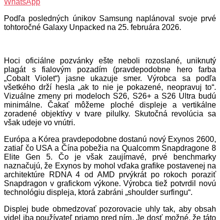
WhatsApp
Podľa posledných únikov Samsung naplánoval svoje prvé
tohtoročné Galaxy Unpacked na 25. februára 2026.
Hoci oficiálne pozvánky ešte neboli rozoslané, uniknutý
plagát s fialovým pozadím (pravdepodobne hero farba
„Cobalt Violet“) jasne ukazuje smer. Výrobca sa podľa
všetkého drží hesla „ak to nie je pokazené, neopravuj to“.
Vizuálne zmeny pri modeloch S26, S26+ a S26 Ultra budú
minimálne. Čakať môžeme ploché displeje a vertikálne
zoradené objektívy v tvare pilulky. Skutočná revolúcia sa
však udeje vo vnútri.
Európa a Kórea pravdepodobne dostanú nový Exynos 2600,
zatiaľ čo USA a Čína pobežia na Qualcomm Snapdragone 8
Elite Gen 5. Čo je však zaujímavé, prvé benchmarky
naznačujú, že Exynos by mohol vďaka grafike postavenej na
architektúre RDNA 4 od AMD prvýkrát po rokoch poraziť
Snapdragon v grafickom výkone. Výrobca tiež potvrdil novú
technológiu displeja, ktorá zabráni „shoulder surfingu“.
Displej bude obmedzovať pozorovacie uhly tak, aby obsah
videl iba používateľ priamo pred ním. Je dosť možné, že táto