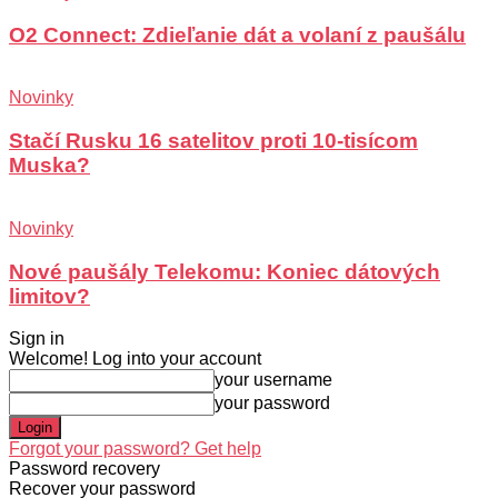
O2 Connect: Zdieľanie dát a volaní z paušálu
Novinky
Stačí Rusku 16 satelitov proti 10-tisícom
Muska?
Novinky
Nové paušály Telekomu: Koniec dátových
limitov?
Sign in
Welcome! Log into your account
your username
your password
Forgot your password? Get help
Password recovery
Recover your password