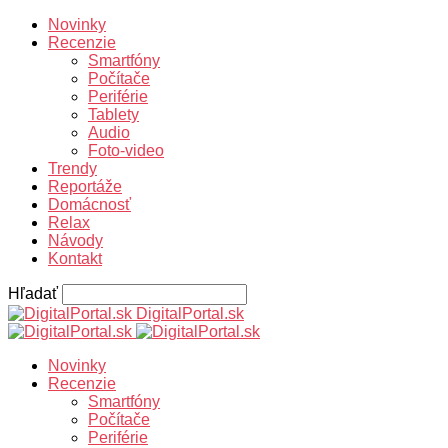
Novinky
Recenzie
Smartfóny
Počítače
Periférie
Tablety
Audio
Foto-video
Trendy
Reportáže
Domácnosť
Relax
Návody
Kontakt
Hľadať
DigitalPortal.sk
Novinky
Recenzie
Smartfóny
Počítače
Periférie