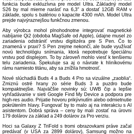
funkcia bude exkluzívna pre model Ultra. Základný model
S26 by mal mierne narásť na 6,3″ a dostať 12GB RAM v
základe, spolu s batériou o kapacite 4300 mAh. Model Ultra
prejde najvýraznejšou funkčnou zmenou.
Aby výrobca mohol plnohodnotne integrovať magnetické
nabíjanie Qi2 (obdoba MagSafe od Apple), údajne musel zo
zariadenia odstrániť vrstvu digitizéra pre S Pen. Čo to
znamená v praxi? S Pen zrejme nekončí, ale bude využívať
novú technológiu snímania, ktorá nepotrebuje špeciálnu
vrstvu pod displejom. To by zároveň mohlo viesť k tenšiemu
telu zariadenia. Špekuluje sa aj o návrate k hliníkovému
rámu namiesto titánu, aby sa znížila hmotnosť.
Nové slúchadlá Buds 4 a Buds 4 Pro sa vizuálne „zaoblia“.
Zmiznú ostré hrany zo série Buds 3 a puzdro bude
kompaktnejšie. Najväčšie novinky sú: UWB čip a lepšie
vyhľadávanie v sieti Google Find My Device a podpora pre
high-res audio. Prijatie hovoru prikývnutím alebo odmietnutie
pokrútením hlavy. Fungovať by to malo aj na interakciu s AI
asistentom. Dobrá správa – ceny by mali zostať na úrovni
179 dolárov za základ a 249 dolárov za Pro verziu.
Hoci sa Galaxy Z TriFold s tromi obrazovkami práve začal
predávať (v USA za 2899 dolárov), Samsung možno na