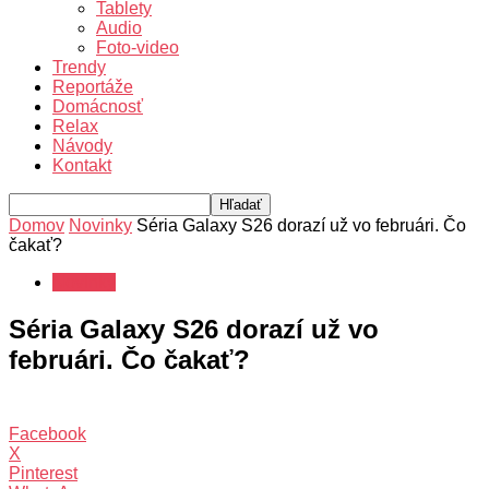
Tablety
Audio
Foto-video
Trendy
Reportáže
Domácnosť
Relax
Návody
Kontakt
Domov
Novinky
Séria Galaxy S26 dorazí už vo februári. Čo
čakať?
Novinky
Séria Galaxy S26 dorazí už vo
februári. Čo čakať?
Facebook
X
Pinterest