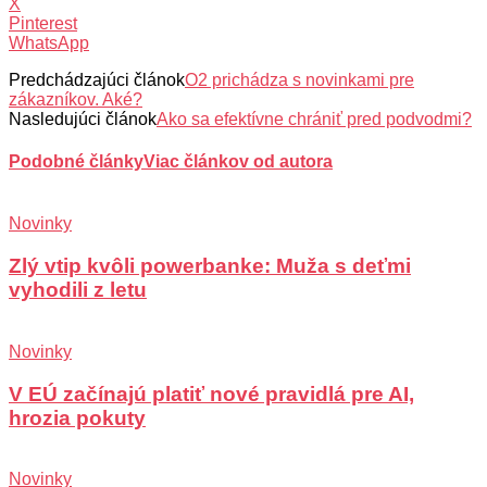
X
Pinterest
WhatsApp
Predchádzajúci článok
O2 prichádza s novinkami pre
zákazníkov. Aké?
Nasledujúci článok
Ako sa efektívne chrániť pred podvodmi?
Podobné články
Viac článkov od autora
Novinky
Zlý vtip kvôli powerbanke: Muža s deťmi
vyhodili z letu
Novinky
V EÚ začínajú platiť nové pravidlá pre AI,
hrozia pokuty
Novinky