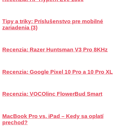
Tipy a triky: Príslušenstvo pre mobilné
zariadenia (3)
Recenzia: Razer Huntsman V3 Pro 8KHz
Recenzia: Google Pixel 10 Pro a 10 Pro XL
Recenzia: VOCOlinc FlowerBud Smart
MacBook Pro vs. iPad – Kedy sa oplatí
prechod?