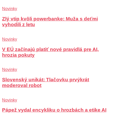
Novinky
Zlý vtip kvôli powerbanke: Muža s deťmi
vyhodili z letu
Novinky
V EÚ začínajú platiť nové pravidlá pre AI,
hrozia pokuty
Novinky
Slovenský unikát: Tlačovku prvýkrát
moderoval robot
Novinky
Pápež vydal encykliku o hrozbách a etike AI