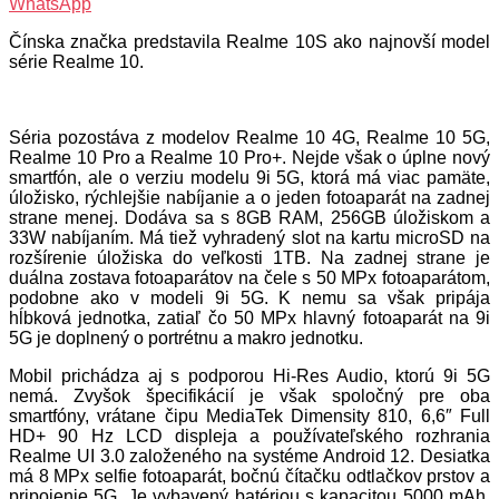
WhatsApp
Čínska značka predstavila Realme 10S ako najnovší model
série Realme 10.
Séria pozostáva z modelov Realme 10 4G, Realme 10 5G,
Realme 10 Pro a Realme 10 Pro+. Nejde však o úplne nový
smartfón, ale o verziu modelu 9i 5G, ktorá má viac pamäte,
úložisko, rýchlejšie nabíjanie a o jeden fotoaparát na zadnej
strane menej. Dodáva sa s 8GB RAM, 256GB úložiskom a
33W nabíjaním. Má tiež vyhradený slot na kartu microSD na
rozšírenie úložiska do veľkosti 1TB. Na zadnej strane je
duálna zostava fotoaparátov na čele s 50 MPx fotoaparátom,
podobne ako v modeli 9i 5G. K nemu sa však pripája
hĺbková jednotka, zatiaľ čo 50 MPx hlavný fotoaparát na 9i
5G je doplnený o portrétnu a makro jednotku.
Mobil prichádza aj s podporou Hi-Res Audio, ktorú 9i 5G
nemá. Zvyšok špecifikácií je však spoločný pre oba
smartfóny, vrátane čipu MediaTek Dimensity 810, 6,6″ Full
HD+ 90 Hz LCD displeja a používateľského rozhrania
Realme UI 3.0 založeného na systéme Android 12. Desiatka
má 8 MPx selfie fotoaparát, bočnú čítačku odtlačkov prstov a
pripojenie 5G. Je vybavený batériou s kapacitou 5000 mAh,