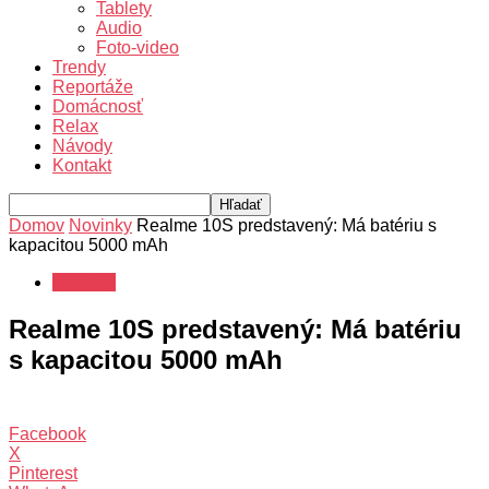
Tablety
Audio
Foto-video
Trendy
Reportáže
Domácnosť
Relax
Návody
Kontakt
Domov
Novinky
Realme 10S predstavený: Má batériu s
kapacitou 5000 mAh
Novinky
Realme 10S predstavený: Má batériu
s kapacitou 5000 mAh
Facebook
X
Pinterest