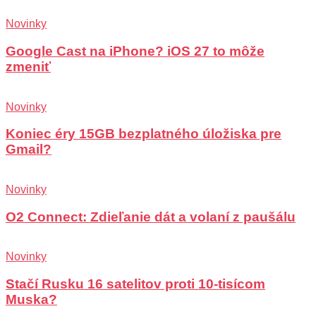
Novinky
Google Cast na iPhone? iOS 27 to môže
zmeniť
Novinky
Koniec éry 15GB bezplatného úložiska pre
Gmail?
Novinky
O2 Connect: Zdieľanie dát a volaní z paušálu
Novinky
Stačí Rusku 16 satelitov proti 10-tisícom
Muska?