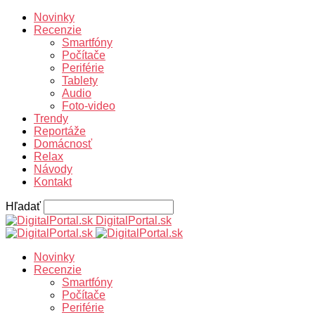
Novinky
Recenzie
Smartfóny
Počítače
Periférie
Tablety
Audio
Foto-video
Trendy
Reportáže
Domácnosť
Relax
Návody
Kontakt
Hľadať
DigitalPortal.sk
Novinky
Recenzie
Smartfóny
Počítače
Periférie