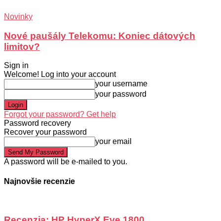
Novinky
Nové paušály Telekomu: Koniec dátových
limitov?
Sign in
Welcome! Log into your account
your username
your password
Forgot your password? Get help
Password recovery
Recover your password
your email
A password will be e-mailed to you.
Najnovšie recenzie
Recenzia: HP HyperX Eve 1800