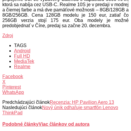
ktorá sa nabíja cez USB-C. Realme 10S je v predaji v modrej
a čiernej farbe a má dve pamäťové možnosti – 8GB/128GB a
8GB/256GB. Cena 128GB modelu je 150 eur, zatiaľ čo
256GB verzia stojí 175 eur. Oba modely je možné
predobjednať v Číne, predaj sa začne 20. decembra.
Zdroj
TAGS
Android
Full HD
MediaTek
Realme
Facebook
X
Pinterest
WhatsApp
Predchádzajúci článok
Recenzia: HP Pavilion Aero 13
Nasledujúci článok
Nový únik odhaľuje smartfón Lenovo
ThinkPad
Podobné články
Viac článkov od autora