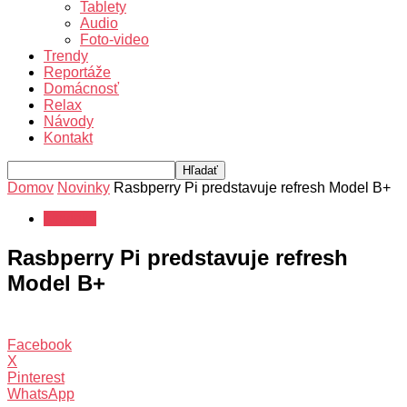
Tablety
Audio
Foto-video
Trendy
Reportáže
Domácnosť
Relax
Návody
Kontakt
Domov
Novinky
Rasbperry Pi predstavuje refresh Model B+
Novinky
Rasbperry Pi predstavuje refresh
Model B+
Facebook
X
Pinterest
WhatsApp