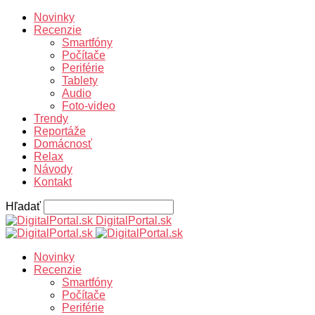
Novinky
Recenzie
Smartfóny
Počítače
Periférie
Tablety
Audio
Foto-video
Trendy
Reportáže
Domácnosť
Relax
Návody
Kontakt
Hľadať
DigitalPortal.sk
Novinky
Recenzie
Smartfóny
Počítače
Periférie