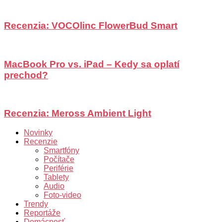
Recenzia: VOCOlinc FlowerBud Smart
MacBook Pro vs. iPad – Kedy sa oplatí
prechod?
Recenzia: Meross Ambient Light
Novinky
Recenzie
Smartfóny
Počítače
Periférie
Tablety
Audio
Foto-video
Trendy
Reportáže
Domácnosť