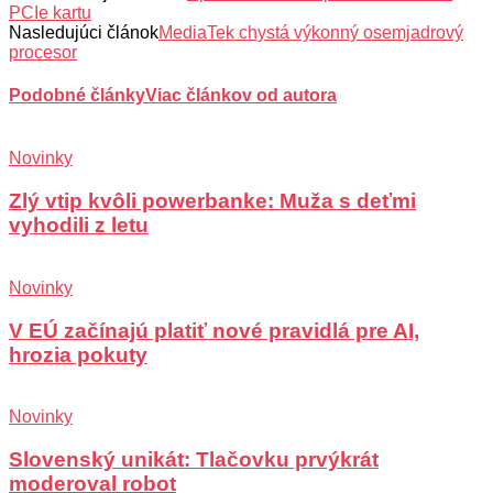
PCIe kartu
Nasledujúci článok
MediaTek chystá výkonný osemjadrový
procesor
Podobné články
Viac článkov od autora
Novinky
Zlý vtip kvôli powerbanke: Muža s deťmi
vyhodili z letu
Novinky
V EÚ začínajú platiť nové pravidlá pre AI,
hrozia pokuty
Novinky
Slovenský unikát: Tlačovku prvýkrát
moderoval robot