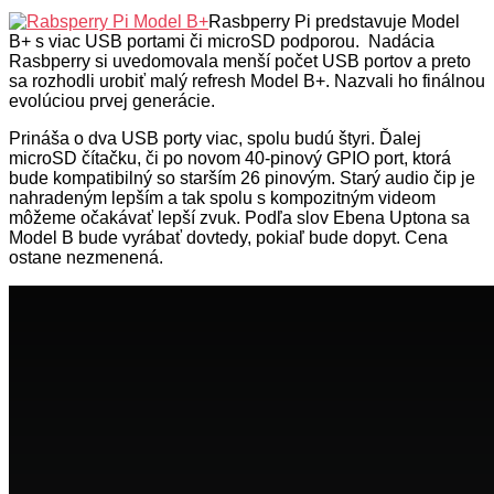
Rasbperry Pi predstavuje Model
B+ s viac USB portami či microSD podporou. Nadácia
Rasbperry si uvedomovala menší počet USB portov a preto
sa rozhodli urobiť malý refresh Model B+. Nazvali ho finálnou
evolúciou prvej generácie.
Prináša o dva USB porty viac, spolu budú štyri. Ďalej
microSD čítačku, či po novom 40-pinový GPIO port, ktorá
bude kompatibilný so starším 26 pinovým. Starý audio čip je
nahradeným lepším a tak spolu s kompozitným videom
môžeme očakávať lepší zvuk. Podľa slov Ebena Uptona sa
Model B bude vyrábať dovtedy, pokiaľ bude dopyt. Cena
ostane nezmenená.