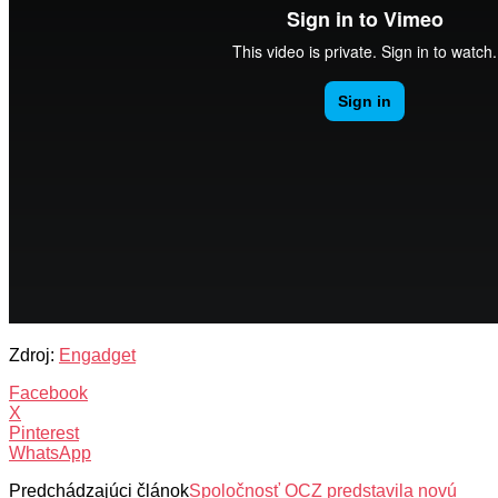
Zdroj:
Engadget
Facebook
X
Pinterest
WhatsApp
Predchádzajúci článok
Spoločnosť OCZ predstavila novú