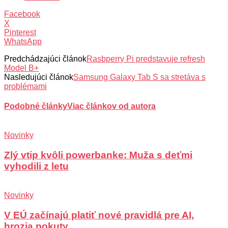
Facebook
X
Pinterest
WhatsApp
Predchádzajúci článok
Rasbperry Pi predstavuje refresh
Model B+
Nasledujúci článok
Samsung Galaxy Tab S sa stretáva s
problémami
Podobné články
Viac článkov od autora
Novinky
Zlý vtip kvôli powerbanke: Muža s deťmi
vyhodili z letu
Novinky
V EÚ začínajú platiť nové pravidlá pre AI,
hrozia pokuty