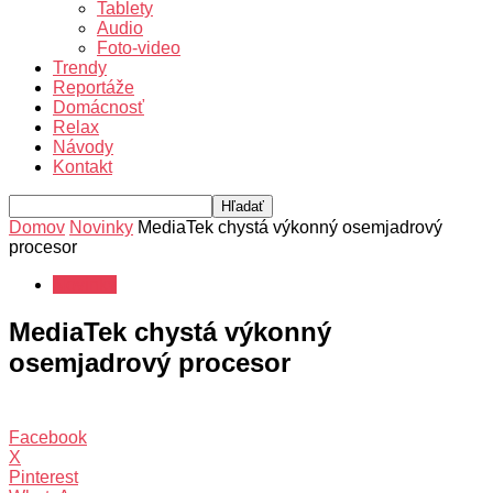
Tablety
Audio
Foto-video
Trendy
Reportáže
Domácnosť
Relax
Návody
Kontakt
Domov
Novinky
MediaTek chystá výkonný osemjadrový
procesor
Novinky
MediaTek chystá výkonný
osemjadrový procesor
Facebook
X
Pinterest