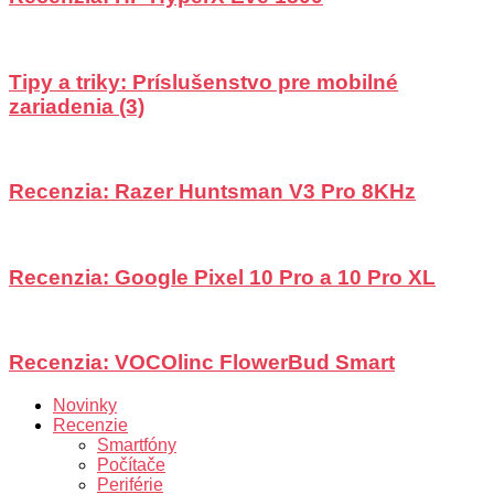
Tipy a triky: Príslušenstvo pre mobilné
zariadenia (3)
Recenzia: Razer Huntsman V3 Pro 8KHz
Recenzia: Google Pixel 10 Pro a 10 Pro XL
Recenzia: VOCOlinc FlowerBud Smart
Novinky
Recenzie
Smartfóny
Počítače
Periférie