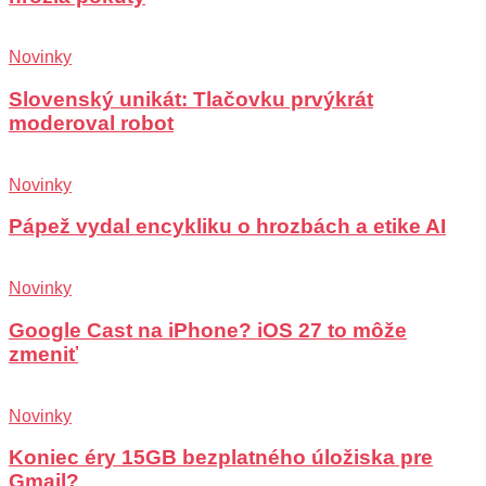
Novinky
Slovenský unikát: Tlačovku prvýkrát
moderoval robot
Novinky
Pápež vydal encykliku o hrozbách a etike AI
Novinky
Google Cast na iPhone? iOS 27 to môže
zmeniť
Novinky
Koniec éry 15GB bezplatného úložiska pre
Gmail?