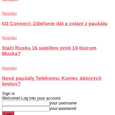
Novinky
O2 Connect: Zdieľanie dát a volaní z paušálu
Novinky
Stačí Rusku 16 satelitov proti 10-tisícom
Muska?
Novinky
Nové paušály Telekomu: Koniec dátových
limitov?
Sign in
Welcome! Log into your account
your username
your password