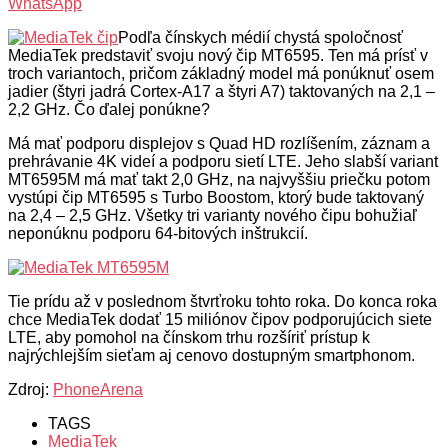
WhatsApp
Podľa čínskych médií chystá spoločnosť
MediaTek predstaviť svoju nový čip MT6595. Ten má prísť v
troch variantoch, pričom základný model má ponúknuť osem
jadier (štyri jadrá Cortex-A17 a štyri A7) taktovaných na 2,1 –
2,2 GHz. Čo ďalej ponúkne?
Má mať podporu displejov s Quad HD rozlíšením, záznam a
prehrávanie 4K videí a podporu sietí LTE. Jeho slabší variant
MT6595M má mať takt 2,0 GHz, na najvyššiu priečku potom
vystúpi čip MT6595 s Turbo Boostom, ktorý bude taktovaný
na 2,4 – 2,5 GHz. Všetky tri varianty nového čipu bohužiaľ
neponúknu podporu 64-bitových inštrukcií.
Tie prídu až v poslednom štvrťroku tohto roka. Do konca roka
chce MediaTek dodať 15 miliónov čipov podporujúcich siete
LTE, aby pomohol na čínskom trhu rozšíriť prístup k
najrýchlejším sieťam aj cenovo dostupným smartphonom.
Zdroj:
PhoneArena
TAGS
MediaTek