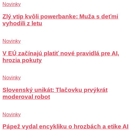
Novinky
Zlý vtip kvôli powerbanke: Muža s deťmi
vyhodili z letu
Novinky
V EÚ začínajú platiť nové pravidlá pre AI,
hrozia pokuty
Novinky
Slovenský unikát: Tlačovku prvýkrát
moderoval robot
Novinky
Pápež vydal encykliku o hrozbách a etike AI