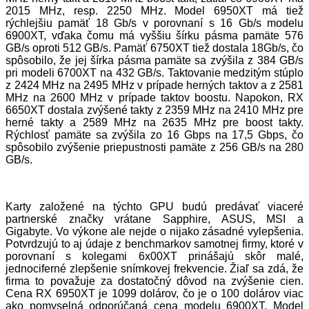
2015 MHz, resp. 2250 MHz. Model 6950XT má tiež
rýchlejšiu pamäť 18 Gb/s v porovnaní s 16 Gb/s modelu
6900XT, vďaka čomu má vyššiu šírku pásma pamäte 576
GB/s oproti 512 GB/s. Pamäť 6750XT tiež dostala 18Gb/s, čo
spôsobilo, že jej šírka pásma pamäte sa zvýšila z 384 GB/s
pri modeli 6700XT na 432 GB/s. Taktovanie medzitým stúplo
z 2424 MHz na 2495 MHz v prípade herných taktov a z 2581
MHz na 2600 MHz v prípade taktov boostu. Napokon, RX
6650XT dostala zvýšené takty z 2359 MHz na 2410 MHz pre
herné takty a 2589 MHz na 2635 MHz pre boost takty.
Rýchlosť pamäte sa zvýšila zo 16 Gbps na 17,5 Gbps, čo
spôsobilo zvýšenie priepustnosti pamäte z 256 GB/s na 280
GB/s.
Karty založené na týchto GPU budú predávať viaceré
partnerské značky vrátane Sapphire, ASUS, MSI a
Gigabyte. Vo výkone ale nejde o nijako zásadné vylepšenia.
Potvrdzujú to aj údaje z benchmarkov samotnej firmy, ktoré v
porovnaní s kolegami 6x00XT prinášajú skôr malé,
jednociferné zlepšenie snímkovej frekvencie. Žiaľ sa zdá, že
firma to považuje za dostatočný dôvod na zvýšenie cien.
Cena RX 6950XT je 1099 dolárov, čo je o 100 dolárov viac
ako pomyselná odporúčaná cena modelu 6900XT. Model