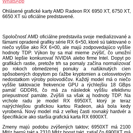
WhatsApp
Ohlásené grafické karty AMD Radeon RX 6950 XT, 6750 XT,
6650 XT sú oficiálne predstavené.
Spoločnosť AMD oficiálne predstavila svoje medializované a
fámami opradené grafiky série RX 6×50, ktoré sú taktované o
niečo vyššie ako RX 6×00, ale majú zodpovedajúco vyššie
hodnoty TDP. Výkon by sa mal mierne zvýšiť, čo umožní
AMD lepšie konkurovať NVIDIA alebo firme Intel. Dopyt po
grafikách rastie, pretože trh sa pomaly začína normalizovať
po rokoch obmedzenej ponuky a nafúknutých cien
spôsobených dopytom po ťažbe kryptomien a celosvetovým
nedostatkom výroby polovodičov. Každý model má o niečo
vyššie taktovacie frekvencie GPU a rýchlejšiu 18 GBps
pamäť GDDR6, čo má za následok vyššiu efektívnu
priepustnosť pamäte. Zvýšili sa však aj hodnoty TDP. Na
vrchole radu je model RX 6950XT, ktorý je teraz
najrýchlejšou grafickou kartou Radeon, aká bola kedy
vyrobená. Nový model má z veľkej časti rovnaký hardvér a
špecifikácie ako staršia grafická karta RX 6900XT.
Zmeny majú podobu zvýšených taktov; 6950XT má 2100
MHz herný takt a 2310 MHz boost takt, zatiaľ čo 6900XT má