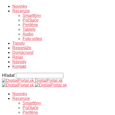
Novinky
Recenzie
Smartfóny
Počítače
Periférie
Tablety
Audio
Foto-video
Trendy
Reportáže
Domácnosť
Relax
Návody
Kontakt
Hľadať
DigitalPortal.sk
Novinky
Recenzie
Smartfóny
Počítače
Periférie