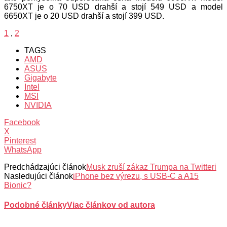
6750XT je o 70 USD drahší a stojí 549 USD a model
6650XT je o 20 USD drahší a stojí 399 USD.
1
,
2
TAGS
AMD
ASUS
Gigabyte
Intel
MSI
NVIDIA
Facebook
X
Pinterest
WhatsApp
Predchádzajúci článok
Musk zruší zákaz Trumpa na Twitteri
Nasledujúci článok
iPhone bez výrezu, s USB-C a A15
Bionic?
Podobné články
Viac článkov od autora