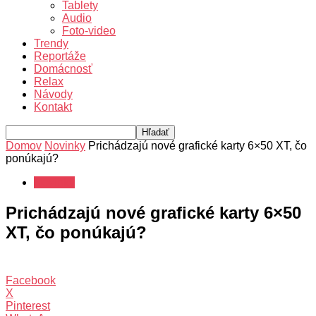
Tablety
Audio
Foto-video
Trendy
Reportáže
Domácnosť
Relax
Návody
Kontakt
Domov
Novinky
Prichádzajú nové grafické karty 6×50 XT, čo
ponúkajú?
Novinky
Prichádzajú nové grafické karty 6×50
XT, čo ponúkajú?
Facebook
X
Pinterest