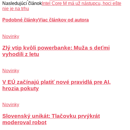
Nasledujúci článok
Intel Core M má už nástupcu, hoci ešte
nie je na trhu
Podobné články
Viac článkov od autora
Novinky
Zlý vtip kvôli powerbanke: Muža s deťmi
vyhodili z letu
Novinky
V EÚ začínajú platiť nové pravidlá pre AI,
hrozia pokuty
Novinky
Slovenský unikát: Tlačovku prvýkrát
moderoval robot