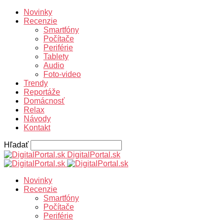
Novinky
Recenzie
Smartfóny
Počítače
Periférie
Tablety
Audio
Foto-video
Trendy
Reportáže
Domácnosť
Relax
Návody
Kontakt
Hľadať
DigitalPortal.sk
Novinky
Recenzie
Smartfóny
Počítače
Periférie