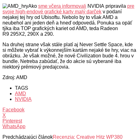
Ako
sme včera informovali
NVIDIA pripravila
pre
svoje high-endové grafické karty malý darček
v podaní
nejakej tej hry od Ubisoftu. Nebolo by to však AMD a
neubehol ani jeden deň a hneď odpovedá. Ponuka sa opäť
týka iba TOP grafických kariet od AMD, teda Radeon
R9 295X2, 290X a 290.
Na druhej strane však stále platí aj Never Settle Space, kde
si môžete vybrať k výkonnejším kartám nejaké tie hry, viac na
obrázku. Je však možné, že nové Civilization bude 4. hrou v
bundle. Netreba zabúdať, že do akcie sú vyberané iba
niektorý prémiový predajcovia.
Zdroj: AMD
TAGS
AMD
NVIDIA
Facebook
X
Pinterest
WhatsApp
Predchádzajúci článok
Recenzia: Creative Hitz WP380