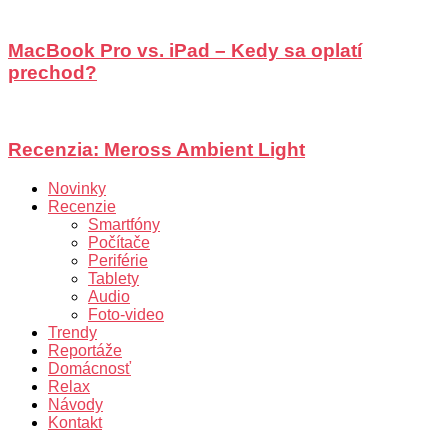
MacBook Pro vs. iPad – Kedy sa oplatí
prechod?
Recenzia: Meross Ambient Light
Novinky
Recenzie
Smartfóny
Počítače
Periférie
Tablety
Audio
Foto-video
Trendy
Reportáže
Domácnosť
Relax
Návody
Kontakt