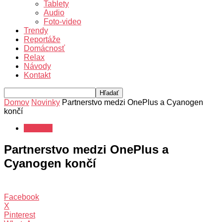
Tablety
Audio
Foto-video
Trendy
Reportáže
Domácnosť
Relax
Návody
Kontakt
Domov
Novinky
Partnerstvo medzi OnePlus a Cyanogen
končí
Novinky
Partnerstvo medzi OnePlus a
Cyanogen končí
Facebook
X
Pinterest