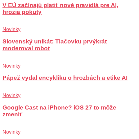
V EÚ začínajú platiť nové pravidlá pre AI,
hrozia pokuty
Novinky
Slovenský unikát: Tlačovku prvýkrát
moderoval robot
Novinky
Pápež vydal encykliku o hrozbách a etike AI
Novinky
Google Cast na iPhone? iOS 27 to môže
zmeniť
Novinky