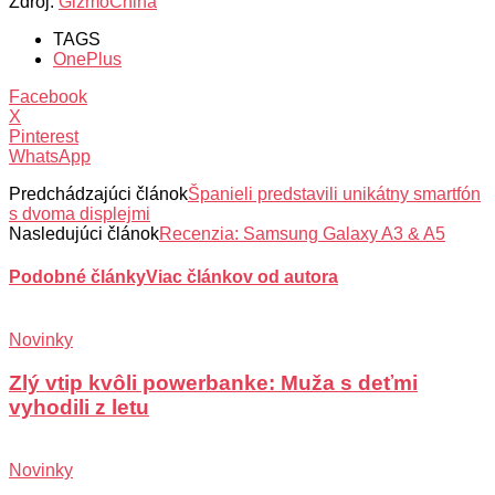
Zdroj:
GizmoChina
TAGS
OnePlus
Facebook
X
Pinterest
WhatsApp
Predchádzajúci článok
Španieli predstavili unikátny smartfón
s dvoma displejmi
Nasledujúci článok
Recenzia: Samsung Galaxy A3 & A5
Podobné články
Viac článkov od autora
Novinky
Zlý vtip kvôli powerbanke: Muža s deťmi
vyhodili z letu
Novinky