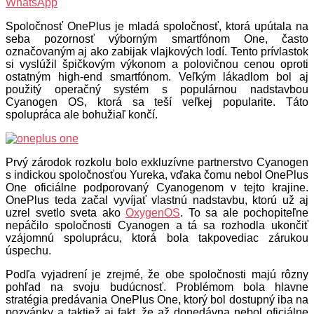
WhatsApp
Spoločnosť OnePlus je mladá spoločnosť, ktorá upútala na
seba pozornosť výborným smartfónom One, často
označovaným aj ako zabijak vlajkových lodí. Tento prívlastok
si vyslúžil špičkovým výkonom a polovičnou cenou oproti
ostatným high-end smartfónom. Veľkým lákadlom bol aj
použitý operačný systém s populárnou nadstavbou
Cyanogen OS, ktorá sa teší veľkej popularite. Táto
spolupráca ale bohužiaľ končí.
Prvý zárodok rozkolu bolo exkluzívne partnerstvo Cyanogen
s indickou spoločnosťou Yureka, vďaka čomu nebol OnePlus
One oficiálne podporovaný Cyanogenom v tejto krajine.
OnePlus teda začal vyvíjať vlastnú nadstavbu, ktorú už aj
uzrel svetlo sveta ako
OxygenOS
. To sa ale pochopiteľne
nepáčilo spoločnosti Cyanogen a tá sa rozhodla ukončiť
vzájomnú spoluprácu, ktorá bola takpovediac zárukou
úspechu.
Podľa vyjadrení je zrejmé, že obe spoločnosti majú rôzny
pohľad na svoju budúcnosť. Problémom bola hlavne
stratégia predávania OnePlus One, ktorý bol dostupný iba na
pozvánky a taktiež aj fakt, že až donedávna nebol oficiálne