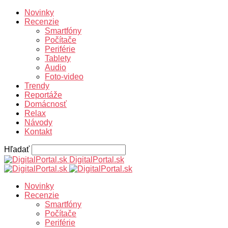
Novinky
Recenzie
Smartfóny
Počítače
Periférie
Tablety
Audio
Foto-video
Trendy
Reportáže
Domácnosť
Relax
Návody
Kontakt
Hľadať
DigitalPortal.sk
Novinky
Recenzie
Smartfóny
Počítače
Periférie