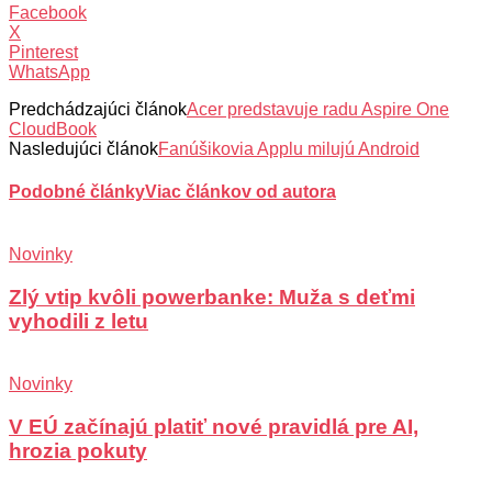
Facebook
X
Pinterest
WhatsApp
Predchádzajúci článok
Acer predstavuje radu Aspire One
CloudBook
Nasledujúci článok
Fanúšikovia Applu milujú Android
Podobné články
Viac článkov od autora
Novinky
Zlý vtip kvôli powerbanke: Muža s deťmi
vyhodili z letu
Novinky
V EÚ začínajú platiť nové pravidlá pre AI,
hrozia pokuty