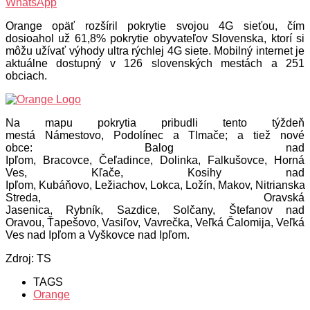
WhatsApp
Orange opäť rozšíril pokrytie svojou 4G sieťou, čím
dosioahol už 61,8% pokrytie obyvateľov Slovenska, ktorí si
môžu užívať výhody ultra rýchlej 4G siete. Mobilný internet je
aktuálne dostupný v 126 slovenských mestách a 251
obciach.
Na mapu pokrytia pribudli tento týždeň
mestá Námestovo, Podolínec a Tlmače; a tiež nové
obce: Balog nad
Ipľom, Bracovce, Čeľadince, Dolinka, Falkušovce, Horná
Ves, Kľače, Kosihy nad
Ipľom, Kubáňovo, Ležiachov, Lokca, Ložín, Makov, Nitrianska
Streda, Oravská
Jasenica, Rybník, Sazdice, Solčany, Štefanov nad
Oravou, Ťapešovo, Vasiľov, Vavrečka, Veľká Čalomija, Veľká
Ves nad Ipľom a Vyškovce nad Ipľom.
Zdroj: TS
TAGS
Orange