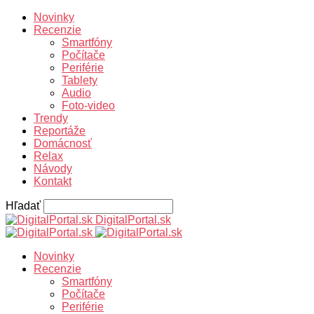
Novinky
Recenzie
Smartfóny
Počítače
Periférie
Tablety
Audio
Foto-video
Trendy
Reportáže
Domácnosť
Relax
Návody
Kontakt
Hľadať
DigitalPortal.sk
Novinky
Recenzie
Smartfóny
Počítače
Periférie