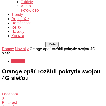
Tablety
Audio
Foto-video
Trendy
Reportáže
Domácnosť
Relax
Návody
Kontakt
Domov
Novinky
Orange opäť rozšíril pokrytie svojou 4G
sieťou
Novinky
Orange opäť rozšíril pokrytie svojou
4G sieťou
Facebook
X
Pinterest