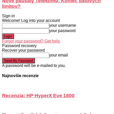
Nové paušály Telekomu: Koniec dátových
limitov?
Sign in
Welcome! Log into your account
your username
your password
Forgot your password? Get help
Password recovery
Recover your password
your email
A password will be e-mailed to you.
Najnovšie recenzie
Recenzia: HP HyperX Eve 1800