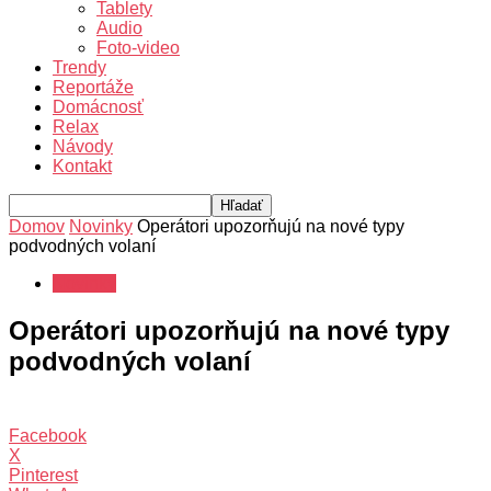
Tablety
Audio
Foto-video
Trendy
Reportáže
Domácnosť
Relax
Návody
Kontakt
Domov
Novinky
Operátori upozorňujú na nové typy
podvodných volaní
Novinky
Operátori upozorňujú na nové typy
podvodných volaní
Facebook
X
Pinterest