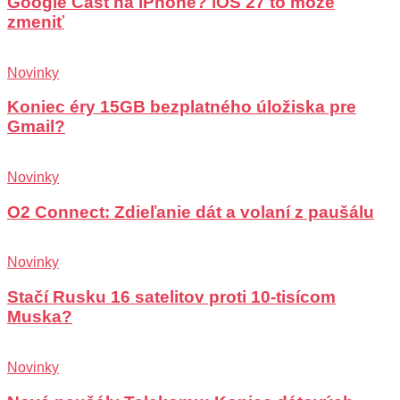
Google Cast na iPhone? iOS 27 to môže
zmeniť
Novinky
Koniec éry 15GB bezplatného úložiska pre
Gmail?
Novinky
O2 Connect: Zdieľanie dát a volaní z paušálu
Novinky
Stačí Rusku 16 satelitov proti 10-tisícom
Muska?
Novinky