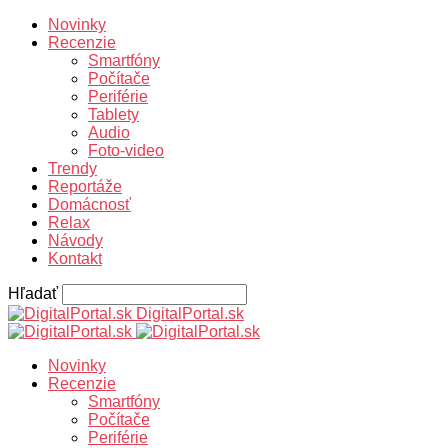
Novinky
Recenzie
Smartfóny
Počítače
Periférie
Tablety
Audio
Foto-video
Trendy
Reportáže
Domácnosť
Relax
Návody
Kontakt
Hľadať
DigitalPortal.sk
Novinky
Recenzie
Smartfóny
Počítače
Periférie