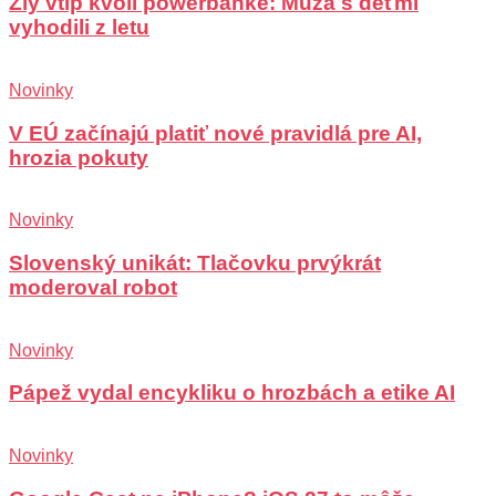
Zlý vtip kvôli powerbanke: Muža s deťmi
vyhodili z letu
Novinky
V EÚ začínajú platiť nové pravidlá pre AI,
hrozia pokuty
Novinky
Slovenský unikát: Tlačovku prvýkrát
moderoval robot
Novinky
Pápež vydal encykliku o hrozbách a etike AI
Novinky