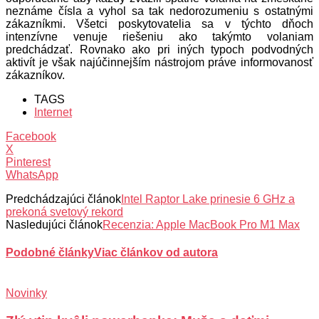
neznáme čísla a vyhol sa tak nedorozumeniu s ostatnými
zákazníkmi. Všetci poskytovatelia sa v týchto dňoch
intenzívne venuje riešeniu ako takýmto volaniam
predchádzať. Rovnako ako pri iných typoch podvodných
aktivít je však najúčinnejším nástrojom práve informovanosť
zákazníkov.
TAGS
Internet
Facebook
X
Pinterest
WhatsApp
Predchádzajúci článok
Intel Raptor Lake prinesie 6 GHz a
prekoná svetový rekord
Nasledujúci článok
Recenzia: Apple MacBook Pro M1 Max
Podobné články
Viac článkov od autora
Novinky