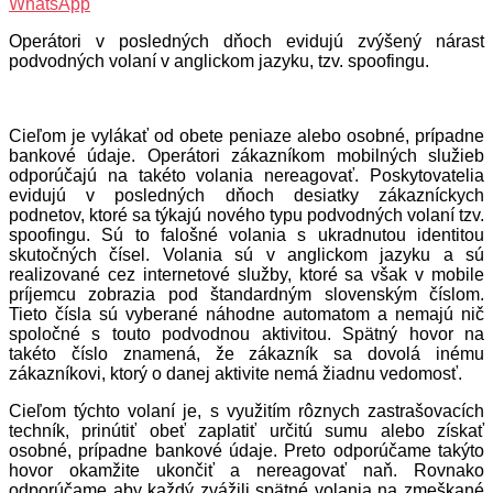
WhatsApp
Operátori v posledných dňoch evidujú zvýšený nárast
podvodných volaní v anglickom jazyku, tzv. spoofingu.
Cieľom je vylákať od obete peniaze alebo osobné, prípadne
bankové údaje. Operátori zákazníkom mobilných služieb
odporúčajú na takéto volania nereagovať. Poskytovatelia
evidujú v posledných dňoch desiatky zákazníckych
podnetov, ktoré sa týkajú nového typu podvodných volaní tzv.
spoofingu. Sú to falošné volania s ukradnutou identitou
skutočných čísel. Volania sú v anglickom jazyku a sú
realizované cez internetové služby, ktoré sa však v mobile
príjemcu zobrazia pod štandardným slovenským číslom.
Tieto čísla sú vyberané náhodne automatom a nemajú nič
spoločné s touto podvodnou aktivitou. Spätný hovor na
takéto číslo znamená, že zákazník sa dovolá inému
zákazníkovi, ktorý o danej aktivite nemá žiadnu vedomosť.
Cieľom týchto volaní je, s využitím rôznych zastrašovacích
techník, prinútiť obeť zaplatiť určitú sumu alebo získať
osobné, prípadne bankové údaje. Preto odporúčame takýto
hovor okamžite ukončiť a nereagovať naň. Rovnako
odporúčame aby každý zvážili spätné volania na zmeškané