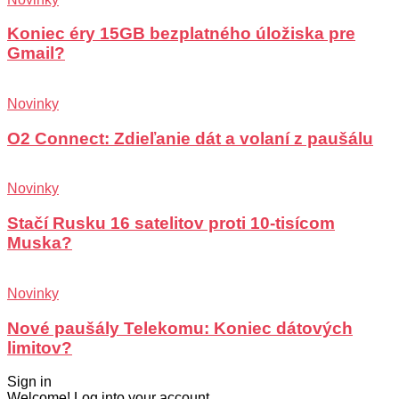
Koniec éry 15GB bezplatného úložiska pre
Gmail?
Novinky
O2 Connect: Zdieľanie dát a volaní z paušálu
Novinky
Stačí Rusku 16 satelitov proti 10-tisícom
Muska?
Novinky
Nové paušály Telekomu: Koniec dátových
limitov?
Sign in
Welcome! Log into your account