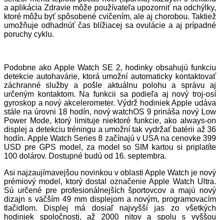
a aplikácia Zdravie môže používateľa upozorniť na odchýlky,
ktoré môžu byť spôsobené cvičením, ale aj chorobou. Taktiež
umožňuje odhadnúť čas blížiacej sa ovulácie a aj prípadné
poruchy cyklu.
Podobne ako Apple Watch SE 2, hodinky obsahujú funkciu
detekcie autohavárie, ktorá umožní automaticky kontaktovať
záchranné služby a pošle aktuálnu polohu a správu aj
určeným kontaktom. Na funkcii sa podieľa aj nový troj-osí
gyroskop a nový akcelerometer. Výdrž hodiniek Apple udáva
stále na úrovni 18 hodín, nový watchOS 9 prináša nový Low
Power Mode, ktorý limituje niektoré funkcie, ako always-on
displej a detekciu tréningu a umožní tak vydržať batérii až 36
hodín. Apple Watch Series 8 začínajú v USA na cenovke 399
USD pre GPS model, za model so SIM kartou si priplatíte
100 dolárov. Dostupné budú od 16. septembra.
Asi najzaujímavejšou novinkou v oblasti Apple Watch je nový
prémiový model, ktorý dostal označenie Apple Watch Ultra.
Sú určené pre profesionálnejších športovcov a majú nový
dizajn s väčším 49 mm displejom a novým, programovacím
tlačidlom. Displej má dosiaľ najvyšší jas zo všetkých
hodiniek spoločnosti, až 2000 nitov a spolu s vyššou