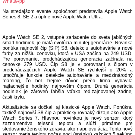
WhatsApp
Na stredajšom evente spoločnosť predstavila Apple Watch
Series 8, SE 2 a úplne nové Apple Watch Ultra.
Apple Watch SE 2, vstupné zariadenie do sveta jablčných
smart hodiniek, je malá evolúcia minulej generácie. Novinka
ponúka najnovší čip (SiP) S8, detekciu autohavárie a nové
farby za nižšiu cenovku, ktorá v USA začína na 249 USD.
Pre porovnanie, predchádzajúca generácia začínala na
cenovke 279 USD. Čip S8 je v porovnaní s čipom v
predchádzajúcich Apple Watch SE rýchlejší o 20% a
umožňuje funkcie detekcie autohavárie a medzinárodný
roaming, čo bol zrejme dôvod prečo firma vybavila
najlacnejšie hodinky najnovším čipom. Druhá generácia
hodiniek je zároveň ľahšia vďaka redizajnovanej zadnej
časti krytu.
Aktualizácie sa dočkali aj klasické Apple Watch. Ponúknu
taktiež najnovší S8 čip a prakticky rovnaký dizajn ako Apple
Watch Series 7. Hlavnou novinkou je nový senzor, ktorý
zaznamenáva telesnú teplotu a slúži primárne pre
sledovanie ženského zdravia, ako napr. ovulácia. Tento nový
senzor meria teplotu počas noci (spánku) každých 5 sekúnd