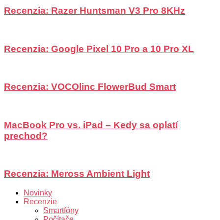
Recenzia: Razer Huntsman V3 Pro 8KHz
Recenzia: Google Pixel 10 Pro a 10 Pro XL
Recenzia: VOCOlinc FlowerBud Smart
MacBook Pro vs. iPad – Kedy sa oplatí
prechod?
Recenzia: Meross Ambient Light
Novinky
Recenzie
Smartfóny
Počítače