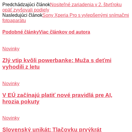
Predchádzajúci článok
Nositeľné zariadenia v 2. štvrťroku
opäť zvyšovali podiely
Nasledujúci článok
Sony Xperia Pro s vylepšenými snímačmi
fotoaparátu
Podobné články
Viac článkov od autora
Novinky
Zlý vtip kvôli powerbanke: Muža s deťmi
vyhodili z letu
Novinky
V EÚ začínajú platiť nové pravidlá pre AI,
hrozia pokuty
Novinky
Slovenský unikát: Tlačovku prvýkrát