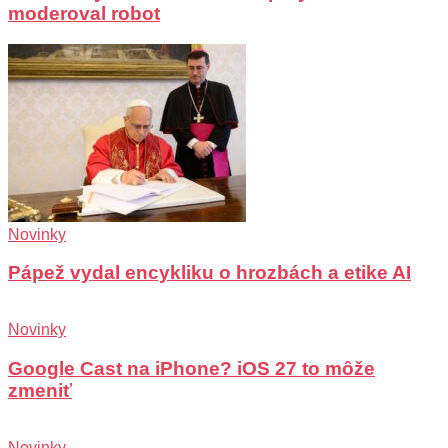
moderoval robot
Novinky
Pápež vydal encykliku o hrozbách a etike AI
Novinky
Google Cast na iPhone? iOS 27 to môže
zmeniť
Novinky