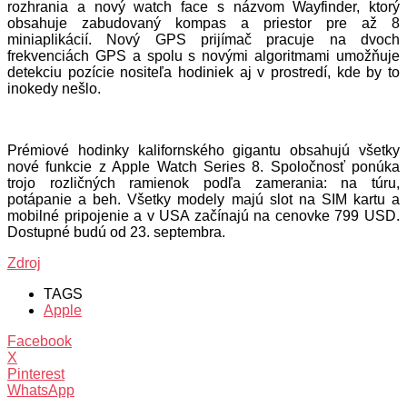
rozhrania a nový watch face s názvom Wayfinder, ktorý
obsahuje zabudovaný kompas a priestor pre až 8
miniaplikácií. Nový GPS prijímač pracuje na dvoch
frekvenciách GPS a spolu s novými algoritmami umožňuje
detekciu pozície nositeľa hodiniek aj v prostredí, kde by to
inokedy nešlo.
Prémiové hodinky kalifornského gigantu obsahujú všetky
nové funkcie z Apple Watch Series 8. Spoločnosť ponúka
trojo rozličných ramienok podľa zamerania: na túru,
potápanie a beh. Všetky modely majú slot na SIM kartu a
mobilné pripojenie a v USA začínajú na cenovke 799 USD.
Dostupné budú od 23. septembra.
Zdroj
TAGS
Apple
Facebook
X
Pinterest
WhatsApp