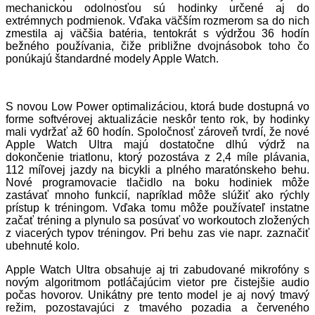
mechanickou odolnosťou sú hodinky určené aj do
extrémnych podmienok. Vďaka väčším rozmerom sa do nich
zmestila aj väčšia batéria, tentokrát s výdržou 36 hodín
bežného používania, čiže približne dvojnásobok toho čo
ponúkajú štandardné modely Apple Watch.
S novou Low Power optimalizáciou, ktorá bude dostupná vo
forme softvérovej aktualizácie neskôr tento rok, by hodinky
mali vydržať až 60 hodín. Spoločnosť zároveň tvrdí, že nové
Apple Watch Ultra majú dostatočne dlhú výdrž na
dokončenie triatlonu, ktorý pozostáva z 2,4 míle plávania,
112 míľovej jazdy na bicykli a plného maratónskeho behu.
Nové programovacie tlačidlo na boku hodiniek môže
zastávať mnoho funkcií, napríklad môže slúžiť ako rýchly
prístup k tréningom. Vďaka tomu môže používateľ instatne
začať tréning a plynulo sa posúvať vo workoutoch zložených
z viacerých typov tréningov. Pri behu zas vie napr. zaznačiť
ubehnuté kolo.
Apple Watch Ultra obsahuje aj tri zabudované mikrofóny s
novým algoritmom potláčajúcim vietor pre čistejšie audio
počas hovorov. Unikátny pre tento model je aj nový tmavý
režim, pozostavajúci z tmavého pozadia a červeného