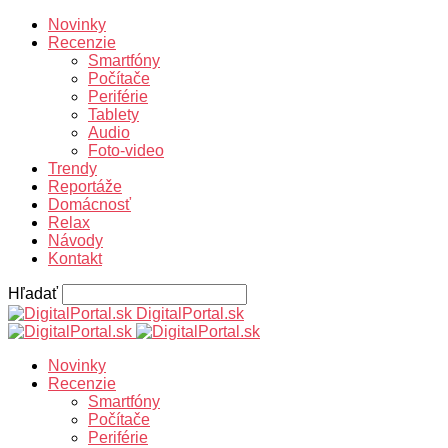
Novinky
Recenzie
Smartfóny
Počítače
Periférie
Tablety
Audio
Foto-video
Trendy
Reportáže
Domácnosť
Relax
Návody
Kontakt
Hľadať
DigitalPortal.sk
Novinky
Recenzie
Smartfóny
Počítače
Periférie