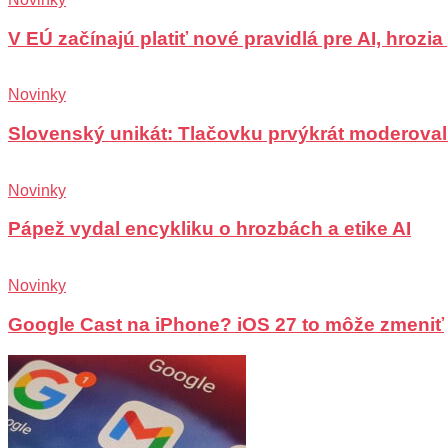
V EÚ začínajú platiť nové pravidlá pre AI, hrozi
Novinky
Slovenský unikát: Tlačovku prvýkrát moderoval
Novinky
Pápež vydal encykliku o hrozbách a etike AI
Novinky
Google Cast na iPhone? iOS 27 to môže zmeniť