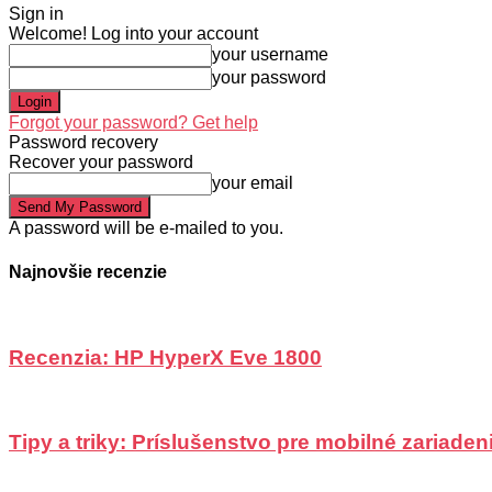
Sign in
Welcome! Log into your account
your username
your password
Forgot your password? Get help
Password recovery
Recover your password
your email
A password will be e-mailed to you.
Najnovšie recenzie
Recenzia: HP HyperX Eve 1800
Tipy a triky: Príslušenstvo pre mobilné zariadeni