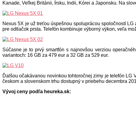
Kanade, Veľkej Británii, Írsku, Indii, Kórei a Japonsku. Na s
Nexus 5X je už treťou úspešnou spoluprácou spoločností LG
pre odtlačok prsta. Telefón kombinuje výborný výkon, veľa mo
Súčasne je to prvý smartfón s najnovšou verziou operačné
variantoch: 16 GB za 479 eur a 32 GB za 529 eur.
Ďalšou očakávanou novinkou tohtoročnej zimy je telefón LG V
českom a slovenskom trhu dostupný v priebehu decembra 201
Vývoj ceny podľa heureka.sk: