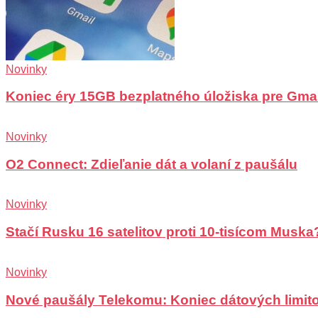
Novinky
Koniec éry 15GB bezplatného úložiska pre Gma
Novinky
O2 Connect: Zdieľanie dát a volaní z paušálu
Novinky
Stačí Rusku 16 satelitov proti 10-tisícom Muska
Novinky
Nové paušály Telekomu: Koniec dátových limit