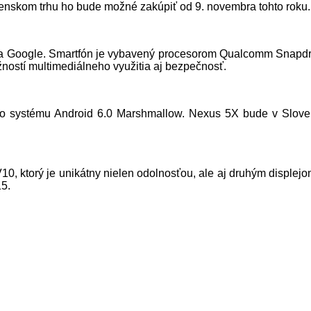
lovenskom trhu ho bude možné zakúpiť od 9. novembra tohto roku.
 a Google. Smartfón je vybavený procesorom Qualcomm Snapdr
žností multimediálneho využitia aj bezpečnosť.
ho systému Android 6.0 Marshmallow. Nexus 5X bude v Slove
10, ktorý je unikátny nielen odolnosťou, ale aj druhým displej
5.