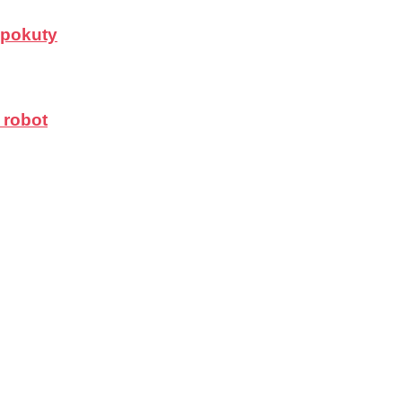
a pokuty
 robot