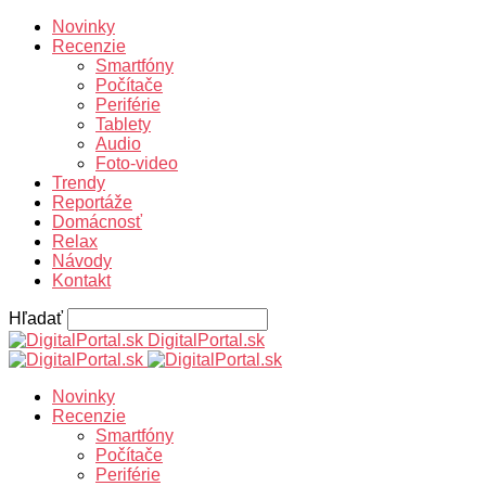
Novinky
Recenzie
Smartfóny
Počítače
Periférie
Tablety
Audio
Foto-video
Trendy
Reportáže
Domácnosť
Relax
Návody
Kontakt
Hľadať
DigitalPortal.sk
Novinky
Recenzie
Smartfóny
Počítače
Periférie