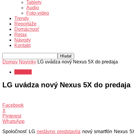
Tablety
Audio
Foto-video
Trendy
Reportáže
Domácnosť
Relax
Návody
Kontakt
Domov
Novinky
LG uvádza nový Nexus 5X do predaja
Novinky
LG uvádza nový Nexus 5X do predaja
Facebook
X
Pinterest
WhatsApp
Spoločnosť LG
nedávno predstavila
nový smartfón Nexus 5X,