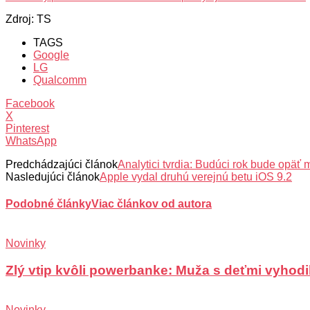
Zdroj: TS
TAGS
Google
LG
Qualcomm
Facebook
X
Pinterest
WhatsApp
Predchádzajúci článok
Analytici tvrdia: Budúci rok bude opäť 
Nasledujúci článok
Apple vydal druhú verejnú betu iOS 9.2
Podobné články
Viac článkov od autora
Novinky
Zlý vtip kvôli powerbanke: Muža s deťmi vyhodili
Novinky