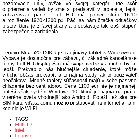
pozorovacie uhly, avšak vo svojej kategórii ide skôr
o priemer a vedeli by sme si predstaviť v tablete aj lepší
zobrazovací panel. Full HD má pomer strán 16:10
a rozlíšenie 1920×1200 px. Páči sa nám čítačka odtlačkov
prstov, ktorá je z ľavej strany a predstavuje tak lepší stupeň
zabezpečenia zariadenia.
Lenovo Miix 520-12IKB je zaujímavý tablet s Windowsom.
Výbava je dostatočná pre zábavu, či základné kancelárske
úlohy, Full HD displej však má svoje medzery a mohol byť aj
lepší. Prekvapilo nás hlučnejšie chladenie, ktoré môže
v tichu občas prekvapiť a to najmä vtedy, ak to používateľ
neočakáva. Mnohé tablety súčasnosti majú v sebe pasívne
chladenie bez ventilátorov. Cena 1100 eur nie je najmenej,
poteší však systém Windows 10, ktorý je najmä na prácu
v teréne oveľa vhodnejší ako Android. Poteší tiež slot pre
SIM kartu vďaka čomu možno pristupovať na internet aj tam,
kde nie je Wi-Fi.
TAGS
Full HD
Intel
Lenovo