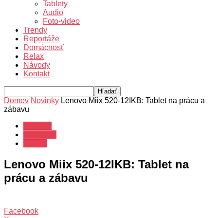
Tablety
Audio
Foto-video
Trendy
Reportáže
Domácnosť
Relax
Návody
Kontakt
Domov
Novinky
Lenovo Miix 520-12IKB: Tablet na prácu a
zábavu
Novinky
Recenzie
Trendy
Lenovo Miix 520-12IKB: Tablet na
prácu a zábavu
Facebook