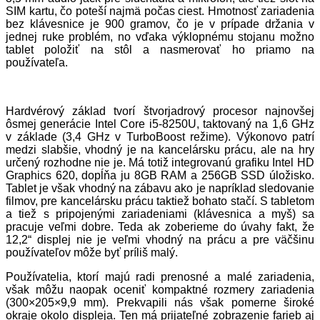
SIM kartu, čo poteší najmä počas ciest. Hmotnosť zariadenia
bez klávesnice je 900 gramov, čo je v prípade držania v
jednej ruke problém, no vďaka výklopnému stojanu možno
tablet položiť na stôl a nasmerovať ho priamo na
používateľa.
Hardvérový základ tvorí štvorjadrový procesor najnovšej
ôsmej generácie Intel Core i5-8250U, taktovaný na 1,6 GHz
v základe (3,4 GHz v TurboBoost režime). Výkonovo patrí
medzi slabšie, vhodný je na kancelársku prácu, ale na hry
určený rozhodne nie je. Má totiž integrovanú grafiku Intel HD
Graphics 620, dopĺňa ju 8GB RAM a 256GB SSD úložisko.
Tablet je však vhodný na zábavu ako je napríklad sledovanie
filmov, pre kancelársku prácu taktiež bohato stačí. S tabletom
a tiež s pripojenými zariadeniami (klávesnica a myš) sa
pracuje veľmi dobre. Teda ak zoberieme do úvahy fakt, že
12,2“ displej nie je veľmi vhodný na prácu a pre väčšinu
používateľov môže byť príliš malý.
Používatelia, ktorí majú radi prenosné a malé zariadenia,
však môžu naopak oceniť kompaktné rozmery zariadenia
(300×205×9,9 mm). Prekvapili nás však pomerne široké
okraje okolo displeja. Ten má prijateľné zobrazenie farieb aj