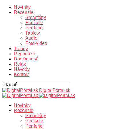
Novinky
Recenzie
Smartfóny
Počítače
Periférie
Tablety
Audio
Foto-video
Trendy
Reportáže
Domácnosť
Relax
Návody
Kontakt
Hľadať
DigitalPortal.sk
Novinky
Recenzie
Smartfóny
Počítače
Periférie