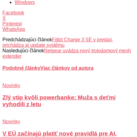
Windows
Facebook
X
Pinterest
WhatsApp
Predchádzajúci článok
Fitbit Charge 3 SE v predaji,
prichádza aj update systému
Nasledujúci článok
Netgear uvádza nový trojpásmový mesh
extender
Podobné články
Viac článkov od autora
Novinky
Zlý vtip kvôli powerbanke: Muža s deťmi
vyhodili z letu
Novinky
V EÚ začínajú platiť nové pravidlá pre AI,