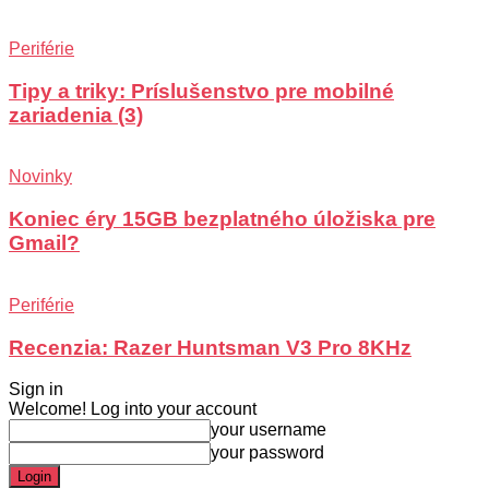
Periférie
Tipy a triky: Príslušenstvo pre mobilné
zariadenia (3)
Novinky
Koniec éry 15GB bezplatného úložiska pre
Gmail?
Periférie
Recenzia: Razer Huntsman V3 Pro 8KHz
Sign in
Welcome! Log into your account
your username
your password