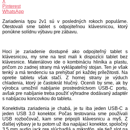
X
Pinterest
WhatsApp
Zariadenia typu 2v1 sú v posledných rokoch populárne.
Otestovali sme tablet s odpojiteľnou klávesnicou, ktorý
ponúkne solídnu výbavu pre zábavu.
Hoci je zariadenie dostupné ako odpojiteľný tablet s
klávesnicou, my sme na test mali k dispozícii tablet bez
klávesnice. Materiálovo ide o kombináciu hliníka a plastu,
pričom zo zadnej strany má vyklápateľný stojan. Ten je však
tenký a má tendenciu sa prehýbať pri každej príležitosti. Na
opretie tabletu však stačí. Z hornej strany je výduch
chladenia, ktorý je častokrát hlučný. Ocenili by sme, ak by
výrobca umožnil nabíjanie prostredníctvom USB-C portu,
avšak pre nabíjanie treba použiť výhradne dodávaný adaptér
s nabíjacou koncovkou do tabletu.
Konektivita zariadenia je chabá, je tu iba jeden USB-C a
jeden USB 3.0 konektor. Počas testovania sme používali
USB rozbočovač, kam sme pripojili klávesnicu a myš. Z
ďalšej výbavy je tu potom už iba napájací konektor, spoločný
3,5 mm audio jack pre slúchadlá a mikrofón, ale tiež slot na