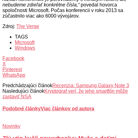
nebudeme zdieľať konkrétne čísla,“
povedal hovorca
spoločnosti Microsoft. Počas konferencii v roku 2013 sa
zúčastnilo viac ako 6000 vývojárov.
Zdroj:
The Verge
TAGS
Microsoft
Windows
Facebook
X
Pinterest
WhatsApp
Predchádzajúci článok
Recenzia: Samsung Galaxy Note 3
Nasledujúci článok
Kryptograf verí, že jeho smartfón môže
zastaviť NSA
Podobné články
Viac článkov od autora
Novinky