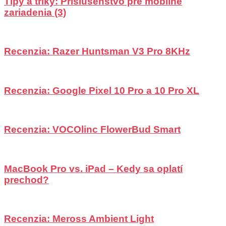
Tipy a triky: Príslušenstvo pre mobilné
zariadenia (3)
Recenzia: Razer Huntsman V3 Pro 8KHz
Recenzia: Google Pixel 10 Pro a 10 Pro XL
Recenzia: VOCOlinc FlowerBud Smart
MacBook Pro vs. iPad – Kedy sa oplatí
prechod?
Recenzia: Meross Ambient Light