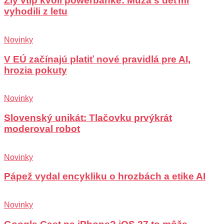
Zlý vtip kvôli powerbanke: Muža s deťmi
vyhodili z letu
Novinky
V EÚ začínajú platiť nové pravidlá pre AI,
hrozia pokuty
Novinky
Slovenský unikát: Tlačovku prvýkrát
moderoval robot
Novinky
Pápež vydal encykliku o hrozbách a etike AI
Novinky