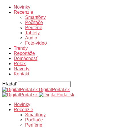
Novinky
Recenzie
Smartfóny
Počítače
Periférie
Tablety
Audio
Foto-video
Trendy
Reportáže
Domácnosť
Relax
Návody
Kontakt
Hľadať
DigitalPortal.sk
Novinky
Recenzie
Smartfóny
Počítače
Periférie