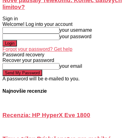
Nové paušály Telekomu: Koniec dátových
limitov?
Sign in
Welcome! Log into your account
your username
your password
Forgot your password? Get help
Password recovery
Recover your password
your email
A password will be e-mailed to you.
Najnovšie recenzie
Recenzia: HP HyperX Eve 1800