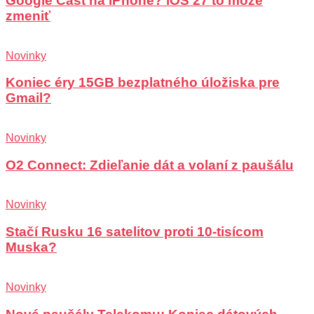
Google Cast na iPhone? iOS 27 to môže
zmeniť
Novinky
Koniec éry 15GB bezplatného úložiska pre
Gmail?
Novinky
O2 Connect: Zdieľanie dát a volaní z paušálu
Novinky
Stačí Rusku 16 satelitov proti 10-tisícom
Muska?
Novinky