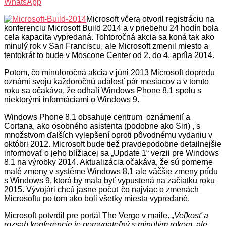
WhatsApp
Microsoft včera otvoril registráciu na
konferenciu Microsoft Build 2014 a v priebehu 24 hodín bola
cela kapacita vypredaná. Tohtoročná akcia sa koná tak ako
minulý rok v San Franciscu, ale Microsoft zmenil miesto a
tentokrát to bude v Moscone Center od 2. do 4. apríla 2014.
Potom, čo minuloročná akcia v júni 2013 Microsoft dopredu
oznámi svoju každoročnú udalosť pár mesiacov a v tomto
roku sa očakáva, že odhalí Windows Phone 8.1 spolu s
niektorými informáciami o Windows 9.
Windows Phone 8.1 obsahuje centrum oznámenií a
Cortana, ako osobného asistenta (podobne ako Siri) , s
množstvom ďalších vylepšení oproti pôvodnému vydaniu v
októbri 2012. Microsoft bude tiež pravdepodobne detailnejšie
informovať o jeho blížiacej sa „Update 1“ verzii pre Windows
8.1 na výrobky 2014. Aktualizácia očakáva, že sú pomerne
malé zmeny v systéme Windows 8.1 ale väčšie zmeny prídu
s Windows 9, ktorá by mala byť vypustená na začiatku roku
2015. Vývojári chcú jasne počuť čo najviac o zmenách
Microsoftu po tom ako boli všetky miesta vypredané.
Microsoft potvrdil pre portál The Verge v maile.
„Veľkosť a
rozsah konferencie je porovnateľný s minulým rokom, ale