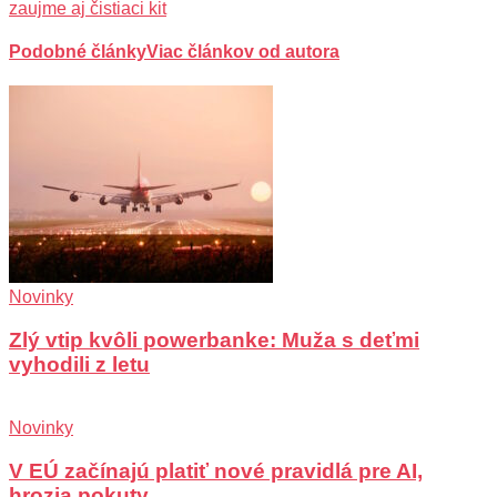
zaujme aj čistiaci kit
Podobné články
Viac článkov od autora
Novinky
Zlý vtip kvôli powerbanke: Muža s deťmi
vyhodili z letu
Novinky
V EÚ začínajú platiť nové pravidlá pre AI,
hrozia pokuty