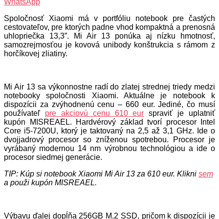
WhatsApp
Spoločnosť Xiaomi má v portfóliu notebook pre častých
cestovateľov, pre ktorých padne vhod kompaktná a prenosná
uhlopriečka 13,3”. Mi Air 13 ponúka aj nízku hmotnosť,
samozrejmosťou je kovová unibody konštrukcia s rámom z
horčíkovej zliatiny.
Mi Air 13 sa výkonnostne radí do zlatej strednej triedy medzi
notebooky spoločnosti Xiaomi. Aktuálne je notebook k
dispozícii za zvýhodnenú cenu – 660 eur. Jediné, čo musí
používateľ
pre akciovú cenu 610 eur
spraviť je uplatniť
kupón MISREAEL. Hardvérový základ tvorí procesor Intel
Core i5-7200U, ktorý je taktovaný na 2,5 až 3,1 GHz. Ide o
dvojjadrový procesor so zníženou spotrebou. Procesor je
vyrábaný modernou 14 nm výrobnou technológiou a ide o
procesor siedmej generácie.
TIP: Kúp si notebook Xiaomi Mi Air 13 za 610 eur. Klikni
sem
a použi kupón MISREAEL.
Výbavu ďalej dopĺňa 256GB M.2 SSD, pričom k dispozícii je