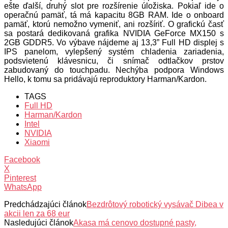
ešte ďalší, druhý slot pre rozšírenie úložiska. Pokiaľ ide o
operačnú pamäť, tá má kapacitu 8GB RAM. Ide o onboard
pamäť, ktorú nemožno vymeniť, ani rozšíriť. O grafickú časť
sa postará dedikovaná grafika NVIDIA GeForce MX150 s
2GB GDDR5. Vo výbave nájdeme aj 13,3” Full HD displej s
IPS panelom, vylepšený systém chladenia zariadenia,
podsvietenú klávesnicu, či snímač odtlačkov prstov
zabudovaný do touchpadu. Nechýba podpora Windows
Hello, k tomu sa pridávajú reproduktory Harman/Kardon.
TAGS
Full HD
Harman/Kardon
Intel
NVIDIA
Xiaomi
Facebook
X
Pinterest
WhatsApp
Predchádzajúci článok
Bezdrôtový robotický vysávač Dibea v
akcii len za 68 eur
Nasledujúci článok
Akasa má cenovo dostupné pasty,