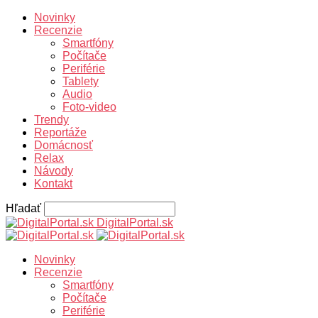
Novinky
Recenzie
Smartfóny
Počítače
Periférie
Tablety
Audio
Foto-video
Trendy
Reportáže
Domácnosť
Relax
Návody
Kontakt
Hľadať
DigitalPortal.sk
Novinky
Recenzie
Smartfóny
Počítače
Periférie