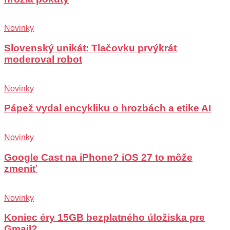
Novinky
Slovenský unikát: Tlačovku prvýkrát
moderoval robot
Novinky
Pápež vydal encykliku o hrozbách a etike AI
Novinky
Google Cast na iPhone? iOS 27 to môže
zmeniť
Novinky
Koniec éry 15GB bezplatného úložiska pre
Gmail?