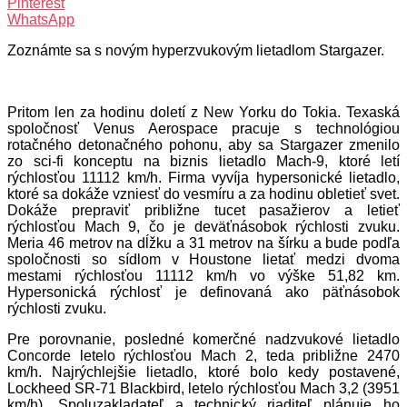
Pinterest
WhatsApp
Zoznámte sa s novým hyperzvukovým lietadlom Stargazer.
Pritom len za hodinu doletí z New Yorku do Tokia. Texaská
spoločnosť Venus Aerospace pracuje s technológiou
rotačného detonačného pohonu, aby sa Stargazer zmenilo
zo sci-fi konceptu na biznis lietadlo Mach-9, ktoré letí
rýchlosťou 11112 km/h. Firma vyvíja hypersonické lietadlo,
ktoré sa dokáže vzniesť do vesmíru a za hodinu obletieť svet.
Dokáže prepraviť približne tucet pasažierov a letieť
rýchlosťou Mach 9, čo je deväťnásobok rýchlosti zvuku.
Meria 46 metrov na dĺžku a 31 metrov na šírku a bude podľa
spoločnosti so sídlom v Houstone lietať medzi dvoma
mestami rýchlosťou 11112 km/h vo výške 51,82 km.
Hypersonická rýchlosť je definovaná ako päťnásobok
rýchlosti zvuku.
Pre porovnanie, posledné komerčné nadzvukové lietadlo
Concorde letelo rýchlosťou Mach 2, teda približne 2470
km/h. Najrýchlejšie lietadlo, ktoré bolo kedy postavené,
Lockheed SR-71 Blackbird, letelo rýchlosťou Mach 3,2 (3951
km/h). Spoluzakladateľ a technický riaditeľ plánuje ho