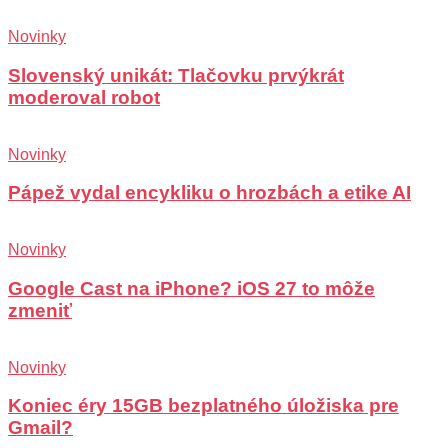
Novinky
Slovenský unikát: Tlačovku prvýkrát
moderoval robot
Novinky
Pápež vydal encykliku o hrozbách a etike AI
Novinky
Google Cast na iPhone? iOS 27 to môže
zmeniť
Novinky
Koniec éry 15GB bezplatného úložiska pre
Gmail?