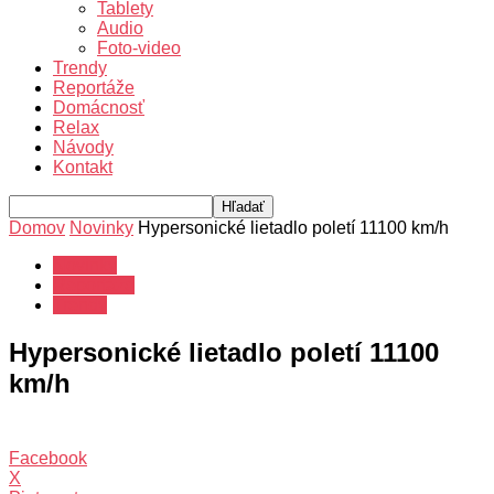
Tablety
Audio
Foto-video
Trendy
Reportáže
Domácnosť
Relax
Návody
Kontakt
Domov
Novinky
Hypersonické lietadlo poletí 11100 km/h
Novinky
Reportáže
Trendy
Hypersonické lietadlo poletí 11100
km/h
Facebook
X