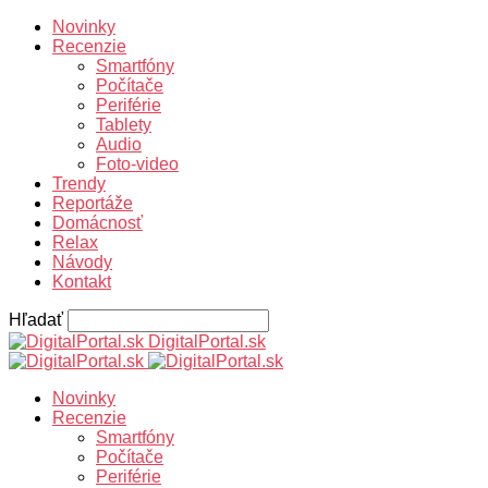
Novinky
Recenzie
Smartfóny
Počítače
Periférie
Tablety
Audio
Foto-video
Trendy
Reportáže
Domácnosť
Relax
Návody
Kontakt
Hľadať
DigitalPortal.sk
Novinky
Recenzie
Smartfóny
Počítače
Periférie