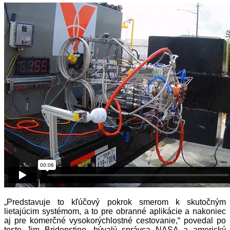
„Predstavuje to kľúčový pokrok smerom k skutočným
lietajúcim systémom, a to pre obranné aplikácie a nakoniec
aj pre komerčné vysokorýchlostné cestovanie,“ povedal po
teste Jim Bridenstine, bývalý správca NASA a americký