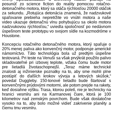
posunúť zo science fiction do reality pomocou rotačno-
detonačného motora, ktorý sa otáča rýchlosťou 20000 otáčok
za sekundu. „Rotujúca detonácia znamená, že nadzvukové
spaľovanie prebieha nepretržite vo vnútri motora a naše
video ukazuje detonačnú vlnu pohybujúcu sa okolo motora
nadzvukovou rýchlosťou,“ uviedla spoločnosť po nedávnom
úspešnom teste prototypu vo svojom sídle na kozmodróme v
Houstone.
Koncepciu rotačného detonačného motora, ktorý spaľuje o
20% menej paliva ako konvenčný motor, podporuje americké
námorníctvo. Táto technológia bola už predtým úspešne
testovaná. Pri teste na Venuši sa však prvýkrát použilo palivo
skladovateľné pri izbovej teplote, vďaka čomu bude motor
pre lietadlá životaschopnejší. „Teraz máme technické
znalosti aj inžinierske poznatky na to, aby sme mohli plne
postúpiť do ďalších krokov vývoja a letových skúšok,“
povedal Duggleby. 150-tonové lietadlo bude štartovať s
konvenčnými prúdovými motormi, ale potom prejde na rakety,
keď dosiahne výšku. Trasa, ktorou poletí, nie je technicky na
hranici vesmíru ani na Karmanovej čiare, ktorá je 100
kilometrov nad zemským povrchom. Bude však dostatočne
vysoko na to, aby bolo možné vidieť zakrivenie planéty a
čiernu tmu vesmíru.