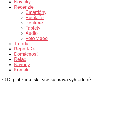
Novinky
Recenzie
Smartfóny
Počítače
Periférie
Tablety
Audio
Foto-video
Trendy
Reportáže
Domácnosť
Relax
Návody
Kontakt
© DigitalPortal.sk - všetky práva vyhradené