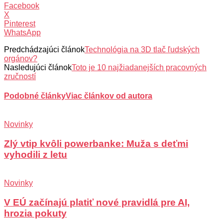
Facebook
X
Pinterest
WhatsApp
Predchádzajúci článok
Technológia na 3D tlač ľudských
orgánov?
Nasledujúci článok
Toto je 10 najžiadanejších pracovných
zručností
Podobné články
Viac článkov od autora
Novinky
Zlý vtip kvôli powerbanke: Muža s deťmi
vyhodili z letu
Novinky
V EÚ začínajú platiť nové pravidlá pre AI,
hrozia pokuty