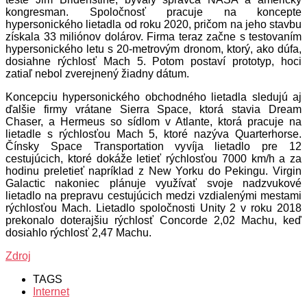
kongresman. Spoločnosť pracuje na koncepte
hypersonického lietadla od roku 2020, pričom na jeho stavbu
získala 33 miliónov dolárov. Firma teraz začne s testovaním
hypersonického letu s 20-metrovým dronom, ktorý, ako dúfa,
dosiahne rýchlosť Mach 5. Potom postaví prototyp, hoci
zatiaľ nebol zverejnený žiadny dátum.
Koncepciu hypersonického obchodného lietadla sledujú aj
ďalšie firmy vrátane Sierra Space, ktorá stavia Dream
Chaser, a Hermeus so sídlom v Atlante, ktorá pracuje na
lietadle s rýchlosťou Mach 5, ktoré nazýva Quarterhorse.
Čínsky Space Transportation vyvíja lietadlo pre 12
cestujúcich, ktoré dokáže letieť rýchlosťou 7000 km/h a za
hodinu preletieť napríklad z New Yorku do Pekingu. Virgin
Galactic nakoniec plánuje využívať svoje nadzvukové
lietadlo na prepravu cestujúcich medzi vzdialenými mestami
rýchlosťou Mach. Lietadlo spoločnosti Unity 2 v roku 2018
prekonalo doterajšiu rýchlosť Concorde 2,02 Machu, keď
dosiahlo rýchlosť 2,47 Machu.
Zdroj
TAGS
Internet