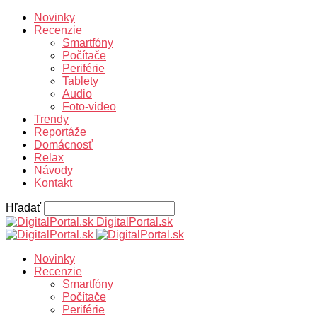
Novinky
Recenzie
Smartfóny
Počítače
Periférie
Tablety
Audio
Foto-video
Trendy
Reportáže
Domácnosť
Relax
Návody
Kontakt
Hľadať
DigitalPortal.sk
Novinky
Recenzie
Smartfóny
Počítače
Periférie