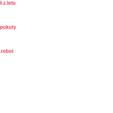
 z letu
a pokuty
 robot