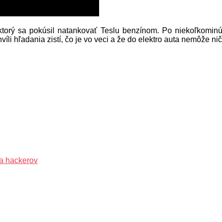
ktorý sa pokúsil natankovať Teslu benzínom. Po niekoľkominú
íli hľadania zistí, čo je vo veci a že do elektro auta nemôže nič 
na hackerov