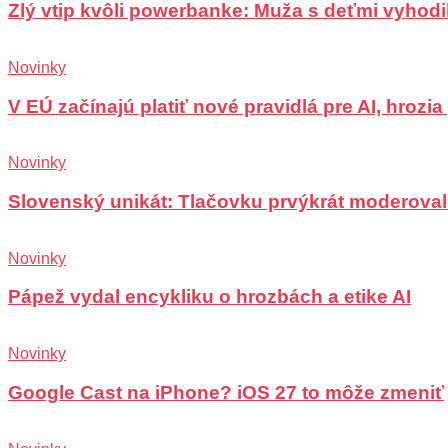
Zlý vtip kvôli powerbanke: Muža s deťmi vyhodili
Novinky
V EÚ začínajú platiť nové pravidlá pre AI, hrozi
Novinky
Slovenský unikát: Tlačovku prvýkrát moderoval
Novinky
Pápež vydal encykliku o hrozbách a etike AI
Novinky
Google Cast na iPhone? iOS 27 to môže zmeniť