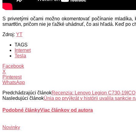
S privretými očami možno okomentovať počínanie mladíka, 
smartfón, pričom nie je ťažké uhádnuť, čo asi hľadá. Keď po chv
Zdroj:
YT
TAGS
Internet
Tesla
Facebook
X
Pinterest
WhatsApp
Predchádzajúci článok
Recenzia: Lenovo Legion C730-19ICO
Nasledujúci článok
Únia po prvýkrát v histórii uvalila sankcie 
Podobné články
Viac článkov od autora
Novinky