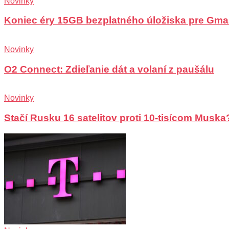
Novinky
Koniec éry 15GB bezplatného úložiska pre Gma
Novinky
O2 Connect: Zdieľanie dát a volaní z paušálu
Novinky
Stačí Rusku 16 satelitov proti 10-tisícom Muska