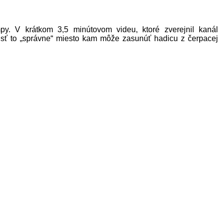
py. V krátkom 3,5 minútovom videu, ktoré zverejnil kanál
sť to „správne“ miesto kam môže zasunúť hadicu z čerpacej