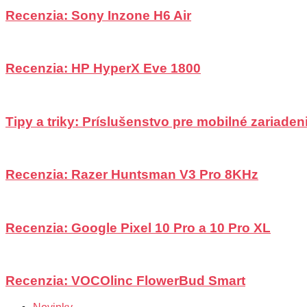
Recenzia: Sony Inzone H6 Air
Recenzia: HP HyperX Eve 1800
Tipy a triky: Príslušenstvo pre mobilné zariadeni
Recenzia: Razer Huntsman V3 Pro 8KHz
Recenzia: Google Pixel 10 Pro a 10 Pro XL
Recenzia: VOCOlinc FlowerBud Smart