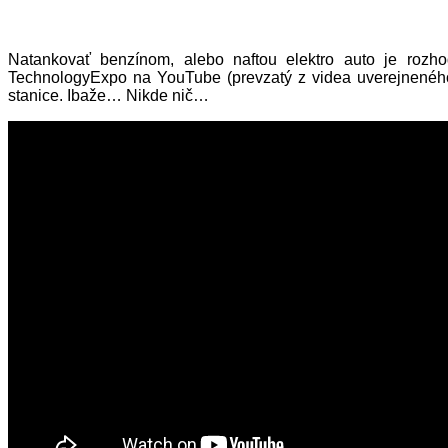
Natankovať benzínom, alebo naftou elektro auto je rozho
TechnologyExpo na YouTube (prevzatý z videa uverejneného
stanice. Ibaže… Nikde nič…