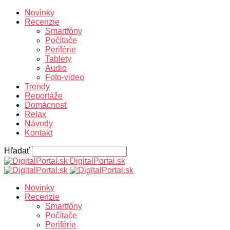
Novinky
Recenzie
Smartfóny
Počítače
Periférie
Tablety
Audio
Foto-video
Trendy
Reportáže
Domácnosť
Relax
Návody
Kontakt
Hľadať
DigitalPortal.sk
Novinky
Recenzie
Smartfóny
Počítače
Periférie