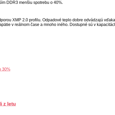
tarším DDR3 menšiu spotrebu o 40%.
odporou XMP 2.0 profilu. Odpadové teplo dobre odvádzajú vďaka
j napätie v reálnom čase a mnoho iného. Dostupné sú v kapacitá
 o 30%
 z letu