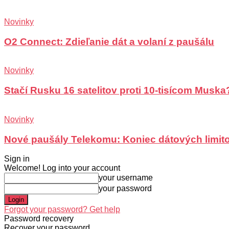
Novinky
O2 Connect: Zdieľanie dát a volaní z paušálu
Novinky
Stačí Rusku 16 satelitov proti 10-tisícom Muska
Novinky
Nové paušály Telekomu: Koniec dátových limit
Sign in
Welcome! Log into your account
your username
your password
Forgot your password? Get help
Password recovery
Recover your password