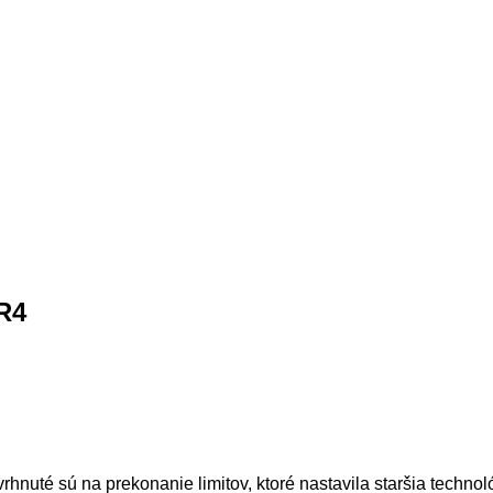
DR4
vrhnuté sú na prekonanie limitov, ktoré nastavila staršia tech