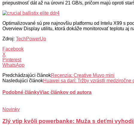
priepustnosť dát až na úrovni 21 GB/s, pričom majú oproti s
Optimalizované sú pre najnovšiu platformu od Intelu X99 s p
Overview Display utilitu, ktorá dokáže monitorovať teplotu a
Zdroj:
TechPowerUp
Facebook
X
Pinterest
WhatsApp
Predchádzajúci článok
Recenzia: Creative Muvo mini
Nasledujúci článok
Huawei sa darí: Tržby vzrástli medziročne
Podobné články
Viac článkov od autora
Novinky
Zlý vtip kvôli powerbanke: Muža s deťmi vyhodili