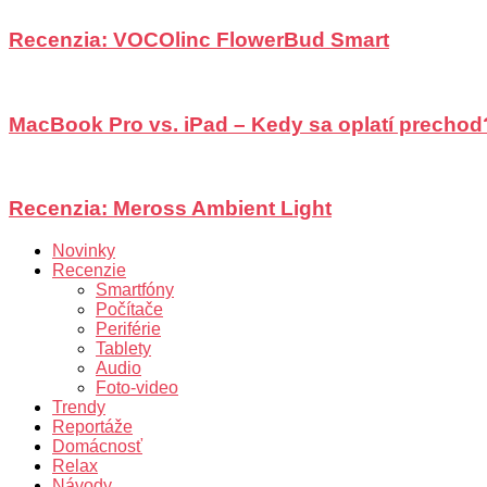
Recenzia: VOCOlinc FlowerBud Smart
MacBook Pro vs. iPad – Kedy sa oplatí prechod
Recenzia: Meross Ambient Light
Novinky
Recenzie
Smartfóny
Počítače
Periférie
Tablety
Audio
Foto-video
Trendy
Reportáže
Domácnosť
Relax
Návody