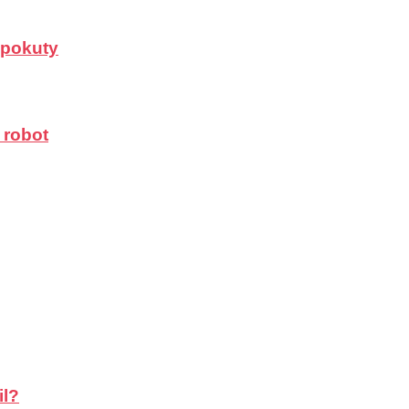
a pokuty
 robot
il?