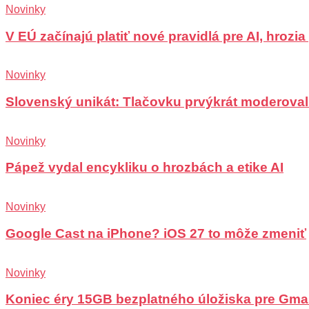
Novinky
V EÚ začínajú platiť nové pravidlá pre AI, hrozi
Novinky
Slovenský unikát: Tlačovku prvýkrát moderoval
Novinky
Pápež vydal encykliku o hrozbách a etike AI
Novinky
Google Cast na iPhone? iOS 27 to môže zmeniť
Novinky
Koniec éry 15GB bezplatného úložiska pre Gma