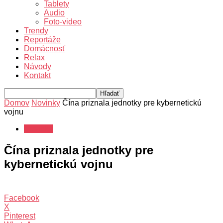
Tablety
Audio
Foto-video
Trendy
Reportáže
Domácnosť
Relax
Návody
Kontakt
Domov
Novinky
Čína priznala jednotky pre kybernetickú
vojnu
Novinky
Čína priznala jednotky pre
kybernetickú vojnu
Facebook
X
Pinterest