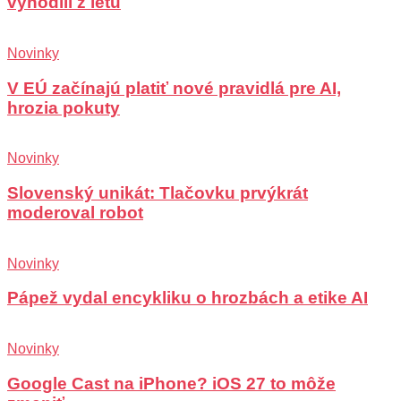
vyhodili z letu
Novinky
V EÚ začínajú platiť nové pravidlá pre AI,
hrozia pokuty
Novinky
Slovenský unikát: Tlačovku prvýkrát
moderoval robot
Novinky
Pápež vydal encykliku o hrozbách a etike AI
Novinky
Google Cast na iPhone? iOS 27 to môže