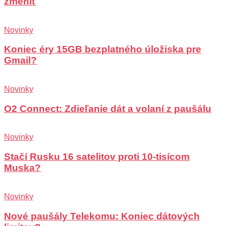
zmeniť
Novinky
Koniec éry 15GB bezplatného úložiska pre
Gmail?
Novinky
O2 Connect: Zdieľanie dát a volaní z paušálu
Novinky
Stačí Rusku 16 satelitov proti 10-tisícom
Muska?
Novinky
Nové paušály Telekomu: Koniec dátových