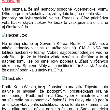
WhatsApp
Čína priznala, že má jednotky schopné kybernetickej vojny.
Dlho sa pritom špekulovalo, že by táto krajina mohla vlastniť
jednotky na kybernetickú vojnu. Predsa z Číny prichádza
veľa hackerských útokov. Až teraz to však priznala oficiálne
aj čínska vláda.
Na druhej strane aj Severná Kórea, Rusko či USA môže
takéto jednotky vlastniť (a určite vlastní). CIA či NSA má
taktiež hackerské teamy. Vôbec najpozoruhodnejšie vec na
záležitosti je, že to čínska vláda oznámila oficiálne a to aj
napriek tomu, že po dlhé roky popierala účasť v rôznych
útokoch na Spojené štáty a ich inštitúcie. Tiež sa sťažovala,
že ostatní podnikajú útoky na Čínu.
Podľa Kena Westin, bezpečnostného analytika Tripwire, bolo
naivné si myslieť, že podobnými prostriedkami krajina
nedisponuje. Podľa neho má Čína kyber-kriminálnikov, ktorí
sa sústredia na ekonomickú špionáž. Ich útoky nie sú podľa
americkej vlády príliš sofistikované, čo to ale neznamená, že
by si nikto nemal dávať pozor, s čím prídu. Sama americká