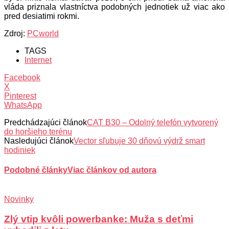
vláda priznala vlastníctva podobných jednotiek už viac ako
pred desiatimi rokmi.
Zdroj:
PCworld
TAGS
Internet
Facebook
X
Pinterest
WhatsApp
Predchádzajúci článok
CAT B30 – Odolný telefón vytvorený
do horšieho terénu
Nasledujúci článok
Vector sľubuje 30 dňovú výdrž smart
hodiniek
Podobné články
Viac článkov od autora
Novinky
Zlý vtip kvôli powerbanke: Muža s deťmi