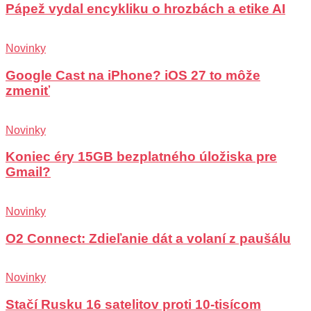
Pápež vydal encykliku o hrozbách a etike AI
Novinky
Google Cast na iPhone? iOS 27 to môže
zmeniť
Novinky
Koniec éry 15GB bezplatného úložiska pre
Gmail?
Novinky
O2 Connect: Zdieľanie dát a volaní z paušálu
Novinky
Stačí Rusku 16 satelitov proti 10-tisícom