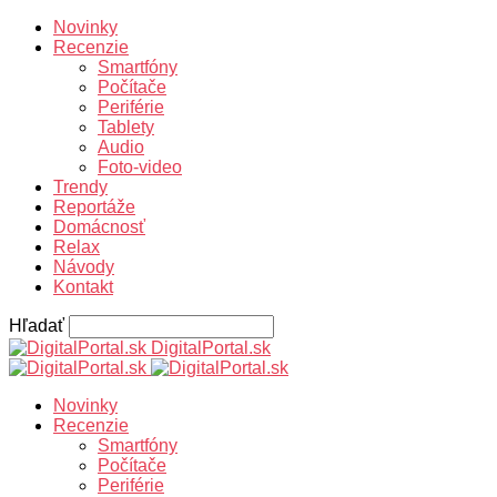
Novinky
Recenzie
Smartfóny
Počítače
Periférie
Tablety
Audio
Foto-video
Trendy
Reportáže
Domácnosť
Relax
Návody
Kontakt
Hľadať
DigitalPortal.sk
Novinky
Recenzie
Smartfóny
Počítače
Periférie