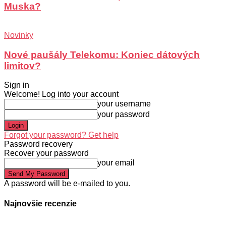
Muska?
Novinky
Nové paušály Telekomu: Koniec dátových
limitov?
Sign in
Welcome! Log into your account
your username
your password
Forgot your password? Get help
Password recovery
Recover your password
your email
A password will be e-mailed to you.
Najnovšie recenzie