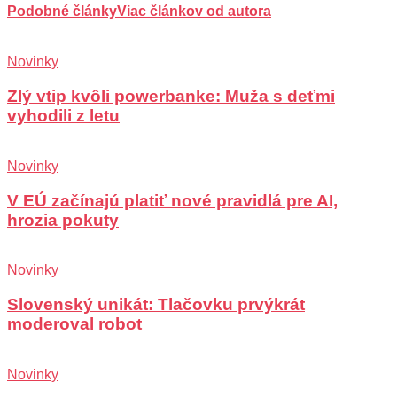
Podobné články
Viac článkov od autora
Novinky
Zlý vtip kvôli powerbanke: Muža s deťmi
vyhodili z letu
Novinky
V EÚ začínajú platiť nové pravidlá pre AI,
hrozia pokuty
Novinky
Slovenský unikát: Tlačovku prvýkrát
moderoval robot
Novinky