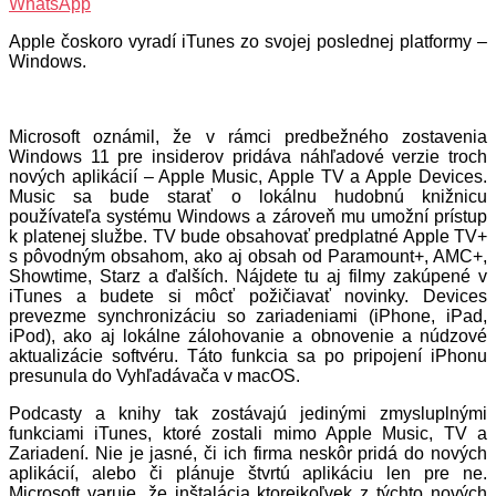
WhatsApp
Apple čoskoro vyradí iTunes zo svojej poslednej platformy –
Windows.
Microsoft oznámil, že v rámci predbežného zostavenia
Windows 11 pre insiderov pridáva náhľadové verzie troch
nových aplikácií – Apple Music, Apple TV a Apple Devices.
Music sa bude starať o lokálnu hudobnú knižnicu
používateľa systému Windows a zároveň mu umožní prístup
k platenej službe. TV bude obsahovať predplatné Apple TV+
s pôvodným obsahom, ako aj obsah od Paramount+, AMC+,
Showtime, Starz a ďalších. Nájdete tu aj filmy zakúpené v
iTunes a budete si môcť požičiavať novinky. Devices
prevezme synchronizáciu so zariadeniami (iPhone, iPad,
iPod), ako aj lokálne zálohovanie a obnovenie a núdzové
aktualizácie softvéru. Táto funkcia sa po pripojení iPhonu
presunula do Vyhľadávača v macOS.
Podcasty a knihy tak zostávajú jedinými zmysluplnými
funkciami iTunes, ktoré zostali mimo Apple Music, TV a
Zariadení. Nie je jasné, či ich firma neskôr pridá do nových
aplikácií, alebo či plánuje štvrtú aplikáciu len pre ne.
Microsoft varuje, že inštalácia ktorejkoľvek z týchto nových