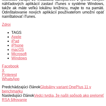
náhľadových aplikácií zastaví iTunes v systéme Windows,
takže ak máte veľkú lokálnu knižnicu, majte to na pamäti.
Odinštalovanie nových aplikácií používateľom umožní opäť
nainštalovať iTunes.
Zdroj
TAGS
Apple
iPad
iPhone
macOS
Microsoft
Windows
Facebook
X
Pinterest
WhatsApp
Predchádzajúci článok
Globálny variant OnePlus 11 v
benchmarku
Nasledujúci článok
Vedci tvrdia, že našli spôsob ako prelomiť
RSA šifrovanie