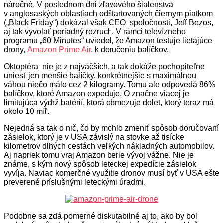
náročné. V poslednom dni zľavového šialenstva
v anglosaských oblastiach odštartovaných čiernym piatkom
(„Black Friday“) dokázal však CEO spoločnosti, Jeff Bezos,
aj tak vyvolať poriadný rozruch. V rámci televízneho
programu „60 Minutes“ uviedol, že Amazon testuje lietajúce
drony,
Amazon Prime Air
, k doručeniu balíčkov.
Oktoptéra nie je z najväčších, a tak dokáže pochopiteľne
uniesť jen menšie balíčky, konkrétnejšie s maximálnou
váhou niečo málo cez 2 kilogramy. Tomu ale odpovedá 86%
balíčkov, ktoré Amazon expeduje. O značne viacej je
limitujúca výdrž batérií, ktorá obmezuje dolet, ktorý teraz má
okolo 10 míľ.
Nejedná sa tak o nič, čo by mohlo zmeniť spôsob doručovaní
zásielok, ktorý je v USA závislý na stovke až tisícke
kilometrov dlhých cestách veľkých nákladných automobilov.
Aj napriek tomu vraj Amazon berie vývoj vážne. Nie je
známe, s kým nový spôsob leteckej expedície zásielok
vyvíja. Naviac komerčné využitie dronov musí byť v USA ešte
preverené príslušnými leteckými úradmi.
Podobne sa zdá pomerné diskutabilné aj to, ako by bol