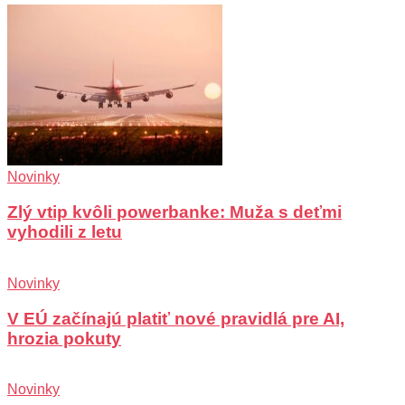
Novinky
Zlý vtip kvôli powerbanke: Muža s deťmi
vyhodili z letu
Novinky
V EÚ začínajú platiť nové pravidlá pre AI,
hrozia pokuty
Novinky