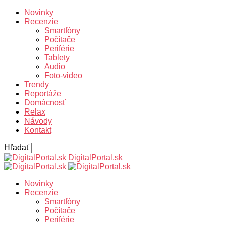
Novinky
Recenzie
Smartfóny
Počítače
Periférie
Tablety
Audio
Foto-video
Trendy
Reportáže
Domácnosť
Relax
Návody
Kontakt
Hľadať
DigitalPortal.sk
Novinky
Recenzie
Smartfóny
Počítače
Periférie