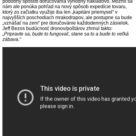
podobný spôsob doručovania výhodný nákladovo. Možno sa
nám ale ponúka pohľad na nový spôsob expedície tovaru,
ktorý zo začiatku využije iba len „kapitáni priemysel“ v
najvyšších poschodiach mrakodrapov, ale postupne sa bude
„vznášať na zem“ pre doručovánie každodenných zásielok.
Jeff Bezos budúcnosť dronov/poštárov zhrnul takto:
„Pripravte sa, bude to fungovať, stane sa to a bude to veľká
zábava.“