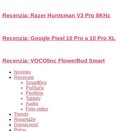
Recenzia: Razer Huntsman V3 Pro 8KHz
Recenzia: Google Pixel 10 Pro a 10 Pro XL
Recenzia: VOCOlinc FlowerBud Smart
Novinky
Recenzie
Smartfóny
Počítače
Periférie
Tablety
Audio
Foto-video
Trendy
Reportáže
Domácnosť
Relax