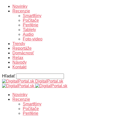
Novinky
Recenzie
Smartfóny
Počítače
Periférie
Tablety
Audio
Foto-video
Trendy
Reportáže
Domácnosť
Relax
Návody
Kontakt
Hľadať
DigitalPortal.sk
Novinky
Recenzie
Smartfóny
Počítače
Periférie