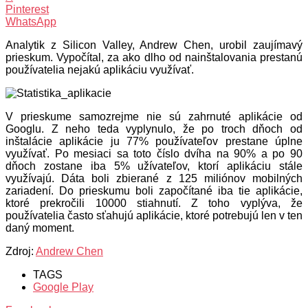
Pinterest
WhatsApp
Analytik z Silicon Valley, Andrew Chen, urobil zaujímavý
prieskum. Vypočítal, za ako dlho od nainštalovania prestanú
používatelia nejakú aplikáciu využívať.
V prieskume samozrejme nie sú zahrnuté aplikácie od
Googlu. Z neho teda vyplynulo, že po troch dňoch od
inštalácie aplikácie ju 77% používateľov prestane úplne
využívať. Po mesiaci sa toto číslo dvíha na 90% a po 90
dňoch zostane iba 5% užívateľov, ktorí aplikáciu stále
využívajú. Dáta boli zbierané z 125 miliónov mobilných
zariadení. Do prieskumu boli započítané iba tie aplikácie,
ktoré prekročili 10000 stiahnutí. Z toho vyplýva, že
používatelia často sťahujú aplikácie, ktoré potrebujú len v ten
daný moment.
Zdroj:
Andrew Chen
TAGS
Google Play