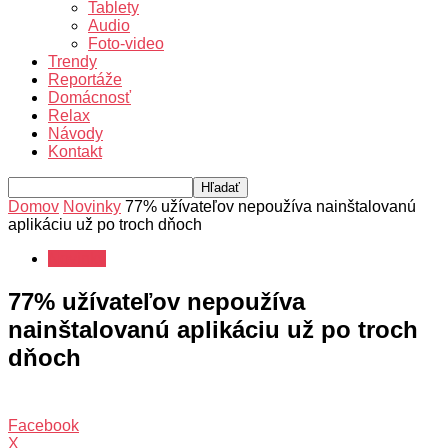
Tablety
Audio
Foto-video
Trendy
Reportáže
Domácnosť
Relax
Návody
Kontakt
Domov
Novinky
77% užívateľov nepoužíva nainštalovanú
aplikáciu už po troch dňoch
Novinky
77% užívateľov nepoužíva
nainštalovanú aplikáciu už po troch
dňoch
Facebook
X