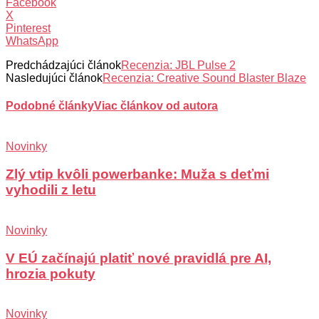
Facebook
X
Pinterest
WhatsApp
Predchádzajúci článok
Recenzia: JBL Pulse 2
Nasledujúci článok
Recenzia: Creative Sound Blaster Blaze
Podobné články
Viac článkov od autora
Novinky
Zlý vtip kvôli powerbanke: Muža s deťmi
vyhodili z letu
Novinky
V EÚ začínajú platiť nové pravidlá pre AI,
hrozia pokuty
Novinky