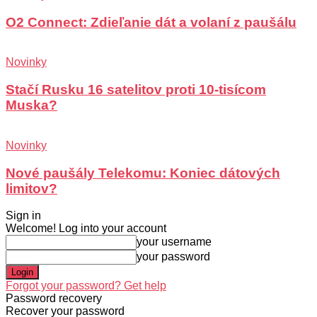
O2 Connect: Zdieľanie dát a volaní z paušálu
Novinky
Stačí Rusku 16 satelitov proti 10-tisícom
Muska?
Novinky
Nové paušály Telekomu: Koniec dátových
limitov?
Sign in
Welcome! Log into your account
your username
your password
Forgot your password? Get help
Password recovery
Recover your password