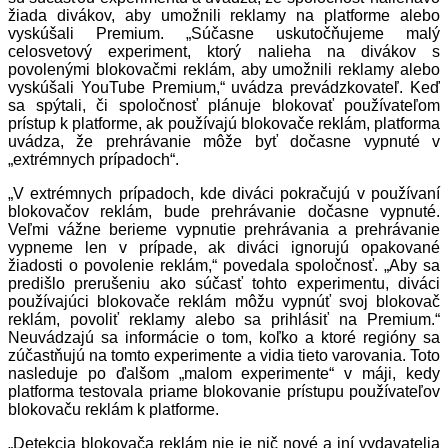
žiada divákov, aby umožnili reklamy na platforme alebo
vyskúšali Premium. „Súčasne uskutočňujeme malý
celosvetový experiment, ktorý nalieha na divákov s
povolenými blokovačmi reklám, aby umožnili reklamy alebo
vyskúšali YouTube Premium,“ uvádza prevádzkovateľ. Keď
sa spýtali, či spoločnosť plánuje blokovať používateľom
prístup k platforme, ak používajú blokovače reklám, platforma
uvádza, že prehrávanie môže byť dočasne vypnuté v
„extrémnych prípadoch“.
„V extrémnych prípadoch, kde diváci pokračujú v používaní
blokovačov reklám, bude prehrávanie dočasne vypnuté.
Veľmi vážne berieme vypnutie prehrávania a prehrávanie
vypneme len v prípade, ak diváci ignorujú opakované
žiadosti o povolenie reklám,“ povedala spoločnosť. „Aby sa
predišlo prerušeniu ako súčasť tohto experimentu, diváci
používajúci blokovače reklám môžu vypnúť svoj blokovač
reklám, povoliť reklamy alebo sa prihlásiť na Premium.“
Neuvádzajú sa informácie o tom, koľko a ktoré regióny sa
zúčastňujú na tomto experimente a vidia tieto varovania. Toto
nasleduje po ďalšom „malom experimente“ v máji, kedy
platforma testovala priame blokovanie prístupu používateľov
blokovaču reklám k platforme.
„Detekcia blokovača reklám nie je nič nové a iní vydavatelia