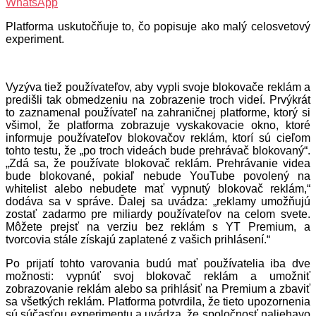
WhatsApp
Platforma uskutočňuje to, čo popisuje ako malý celosvetový
experiment.
Vyzýva tiež používateľov, aby vypli svoje blokovače reklám a
predišli tak obmedzeniu na zobrazenie troch videí. Prvýkrát
to zaznamenal používateľ na zahraničnej platforme, ktorý si
všimol, že platforma zobrazuje vyskakovacie okno, ktoré
informuje používateľov blokovačov reklám, ktorí sú cieľom
tohto testu, že „po troch videách bude prehrávač blokovaný“.
„Zdá sa, že používate blokovač reklám. Prehrávanie videa
bude blokované, pokiaľ nebude YouTube povolený na
whitelist alebo nebudete mať vypnutý blokovač reklám,“
dodáva sa v správe. Ďalej sa uvádza: „reklamy umožňujú
zostať zadarmo pre miliardy používateľov na celom svete.
Môžete prejsť na verziu bez reklám s YT Premium, a
tvorcovia stále získajú zaplatené z vašich prihlásení.“
Po prijatí tohto varovania budú mať používatelia iba dve
možnosti: vypnúť svoj blokovač reklám a umožniť
zobrazovanie reklám alebo sa prihlásiť na Premium a zbaviť
sa všetkých reklám. Platforma potvrdila, že tieto upozornenia
sú súčasťou experimentu a uvádza, že spoločnosť naliehavo