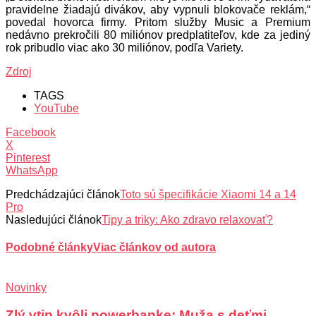
pravidelne žiadajú divákov, aby vypnuli blokovače reklám,“
povedal hovorca firmy. Pritom služby Music a Premium
nedávno prekročili 80 miliónov predplatiteľov, kde za jediný
rok pribudlo viac ako 30 miliónov, podľa Variety.
Zdroj
TAGS
YouTube
Facebook
X
Pinterest
WhatsApp
Predchádzajúci článok
Toto sú špecifikácie Xiaomi 14 a 14
Pro
Nasledujúci článok
Tipy a triky: Ako zdravo relaxovať?
Podobné články
Viac článkov od autora
Novinky
Zlý vtip kvôli powerbanke: Muža s deťmi