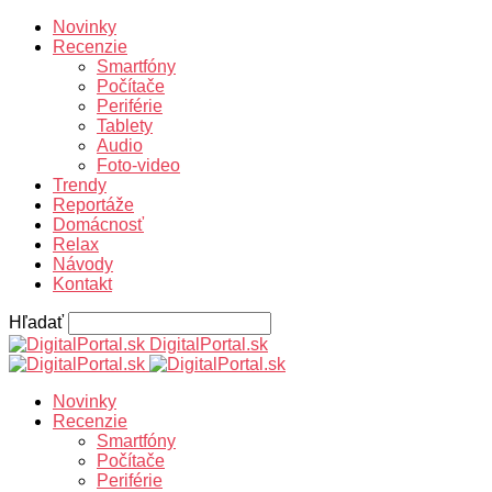
Novinky
Recenzie
Smartfóny
Počítače
Periférie
Tablety
Audio
Foto-video
Trendy
Reportáže
Domácnosť
Relax
Návody
Kontakt
Hľadať
DigitalPortal.sk
Novinky
Recenzie
Smartfóny
Počítače
Periférie