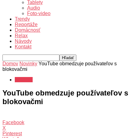
Tablety
Audio
Foto-video
Trendy
Reportáže
Domácnosť
Relax
Návody
Kontakt
Domov
Novinky
YouTube obmedzuje používateľov s
blokovačmi
Novinky
YouTube obmedzuje používateľov s
blokovačmi
Facebook
X
Pinterest