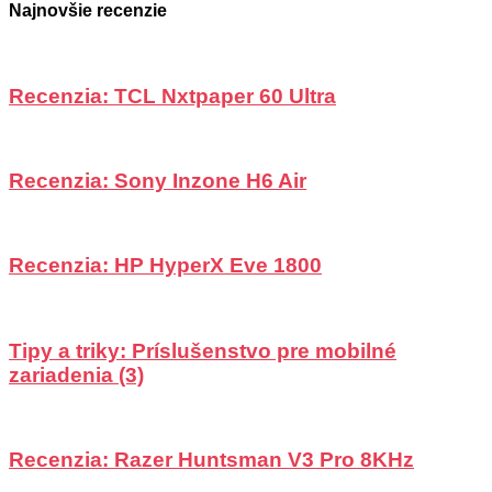
Najnovšie recenzie
Recenzia: TCL Nxtpaper 60 Ultra
Recenzia: Sony Inzone H6 Air
Recenzia: HP HyperX Eve 1800
Tipy a triky: Príslušenstvo pre mobilné
zariadenia (3)
Recenzia: Razer Huntsman V3 Pro 8KHz