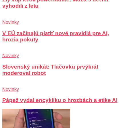
vyhodili z letu
Novinky
V EÚ začínajú platiť nové pravidlá pre AI,
hrozia pokuty
Novinky
Slovenský unikát: Tlačovku prvýkrát
moderoval robot
Novinky
Pápež vydal encykliku o hrozbách a etike AI