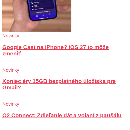
Novinky
Google Cast na iPhone? iOS 27 to môže
zmeniť
Novinky
Koniec éry 15GB bezplatného úložiska pre
Gmail?
Novinky
O2 Connect: Zdieľanie dát a volaní z paušálu