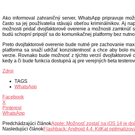
Ako informoval zahraničný server, WhatsApp pripravuje možn
často sa jej používatelia stávajú obeťou kriminálnikov. Aj n
možnosti pridať dvojfaktorové overenie a možnosti zamknúť si
budú schopní pripojiť sa do komunikačnej platformy bez nutno
Preto dvojfaktorové overenie bude nutné pre zachovanie max
platforma sa snaží udržať konzistentnosť a chce aby bolo ma
verzie. Rovnako bude možnosť z týchto verzií dvojfaktorové o
kedy a či bude funkcia dostupná aj pre verejných beta testerov
Zdroj
TAGS
WhatsApp
Facebook
X
Pinterest
WhatsApp
Predchádzajúci článok
Apple: Možnosť zostať na iOS 14 je d
Nasledujúci článok
Flashback: Android 4.4. KitKat optimaliz