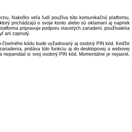
rziu. Nakoľko veľa ľudí používa túto komunikačnú platformu,
 ktorý prichádzajú o svoje konto alebo sú oklamaní aj napriek
latforma pripravuje podporu viacerých zariadení, používatelia
yť ani zapnutý.
m 6-číselného kódu bude vyžadovaný aj osobný PIN kód. Keďže
zariadenia, pridáva túto funkciu aj do desktopovej a webovej
ón a nepamätal si svoj osobný PIN kód. Momentálne je nejasné,