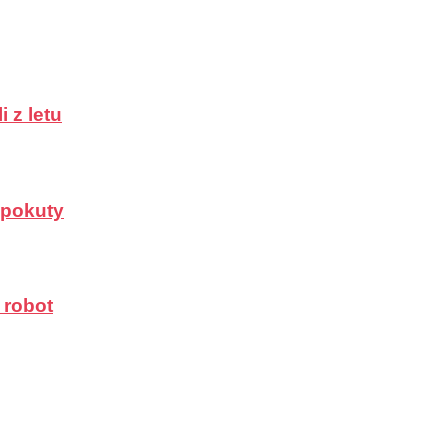
 z letu
a pokuty
 robot