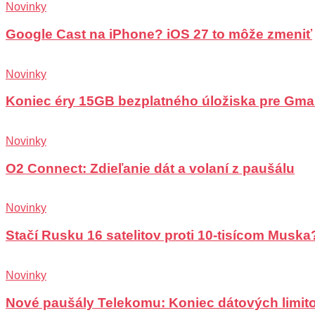
Novinky
Google Cast na iPhone? iOS 27 to môže zmeniť
Novinky
Koniec éry 15GB bezplatného úložiska pre Gma
Novinky
O2 Connect: Zdieľanie dát a volaní z paušálu
Novinky
Stačí Rusku 16 satelitov proti 10-tisícom Muska
Novinky
Nové paušály Telekomu: Koniec dátových limit