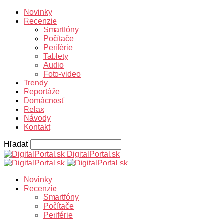
Novinky
Recenzie
Smartfóny
Počítače
Periférie
Tablety
Audio
Foto-video
Trendy
Reportáže
Domácnosť
Relax
Návody
Kontakt
Hľadať
DigitalPortal.sk
Novinky
Recenzie
Smartfóny
Počítače
Periférie