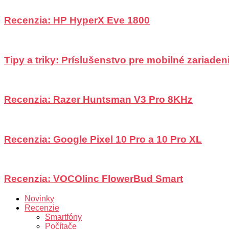
Recenzia: HP HyperX Eve 1800
Tipy a triky: Príslušenstvo pre mobilné zariadeni
Recenzia: Razer Huntsman V3 Pro 8KHz
Recenzia: Google Pixel 10 Pro a 10 Pro XL
Recenzia: VOCOlinc FlowerBud Smart
Novinky
Recenzie
Smartfóny
Počítače