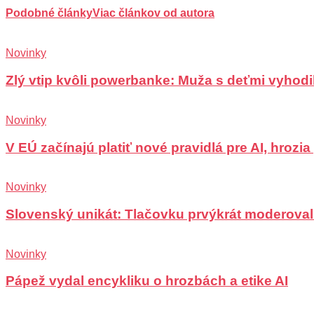
Podobné články
Viac článkov od autora
Novinky
Zlý vtip kvôli powerbanke: Muža s deťmi vyhodili
Novinky
V EÚ začínajú platiť nové pravidlá pre AI, hrozi
Novinky
Slovenský unikát: Tlačovku prvýkrát moderoval
Novinky
Pápež vydal encykliku o hrozbách a etike AI