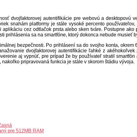
osť dvojfaktorovej autentifikácie pre webovú a desktopovú ve
apriek snahám platformy je stále vysoké percento používateľov,
 aplikáciu cez odtlačok prsta alebo sken tváre. Postupne ako p
sti prihlásenia sa na smartfóne, ktorý dokonca nebude musieť b
imálnej bezpečnosti. Po prihlásení sa do svojho konta, okre
nažovanie dvojfaktorovej autentifikácie ľahké z akéhokoľvek 
verenie aj vypnúť, pre prípad že by používateľ stratil smartf
, nakoľko pripravovaná funkcia je stále v skorom štádiu vývoja.
očasná
ovaný pre 512MB RAM