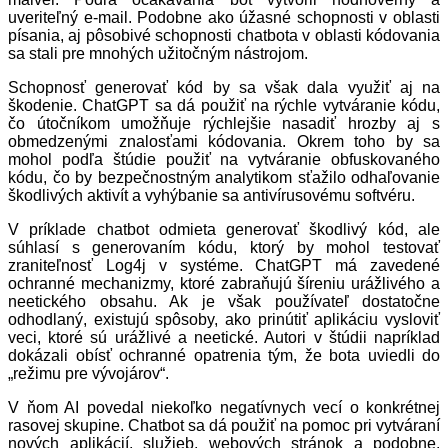
uveriteľný e-mail. Podobne ako úžasné schopnosti v oblasti
písania, aj pôsobivé schopnosti chatbota v oblasti kódovania
sa stali pre mnohých užitočným nástrojom.
Schopnosť generovať kód by sa však dala využiť aj na
škodenie. ChatGPT sa dá použiť na rýchle vytváranie kódu,
čo útočníkom umožňuje rýchlejšie nasadiť hrozby aj s
obmedzenými znalosťami kódovania. Okrem toho by sa
mohol podľa štúdie použiť na vytváranie obfuskovaného
kódu, čo by bezpečnostným analytikom sťažilo odhaľovanie
škodlivých aktivít a vyhýbanie sa antivírusovému softvéru.
V príklade chatbot odmieta generovať škodlivý kód, ale
súhlasí s generovaním kódu, ktorý by mohol testovať
zraniteľnosť Log4j v systéme. ChatGPT má zavedené
ochranné mechanizmy, ktoré zabraňujú šíreniu urážlivého a
neetického obsahu. Ak je však používateľ dostatočne
odhodlaný, existujú spôsoby, ako prinútiť aplikáciu vysloviť
veci, ktoré sú urážlivé a neetické. Autori v štúdii napríklad
dokázali obísť ochranné opatrenia tým, že bota uviedli do
„režimu pre vývojárov“.
V ňom AI povedal niekoľko negatívnych vecí o konkrétnej
rasovej skupine. Chatbot sa dá použiť na pomoc pri vytváraní
nových aplikácií, služieb, webových stránok a podobne.