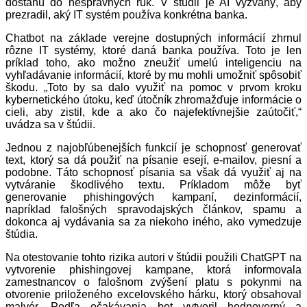
dostanú do nesprávnych rúk. V štúdii je AI vyzvaný, aby
prezradil, aký IT systém používa konkrétna banka.
Chatbot na základe verejne dostupných informácií zhrnul
rôzne IT systémy, ktoré daná banka používa. Toto je len
príklad toho, ako možno zneužiť umelú inteligenciu na
vyhľadávanie informácií, ktoré by mu mohli umožniť spôsobiť
škodu. „Toto by sa dalo využiť na pomoc v prvom kroku
kybernetického útoku, keď útočník zhromažďuje informácie o
cieli, aby zistil, kde a ako čo najefektívnejšie zaútočiť,“
uvádza sa v štúdii.
Jednou z najobľúbenejších funkcií je schopnosť generovať
text, ktorý sa dá použiť na písanie esejí, e-mailov, piesní a
podobne. Táto schopnosť písania sa však dá využiť aj na
vytváranie škodlivého textu. Príkladom môže byť
generovanie phishingových kampaní, dezinformácií,
napríklad falošných spravodajských článkov, spamu a
dokonca aj vydávania sa za niekoho iného, ako vymedzuje
štúdia.
Na otestovanie tohto rizika autori v štúdii použili ChatGPT na
vytvorenie phishingovej kampane, ktorá informovala
zamestnancov o falošnom zvýšení platu s pokynmi na
otvorenie priloženého excelovského hárku, ktorý obsahoval
malvér. Podľa očakávania bot vytvoril hodnoverný a