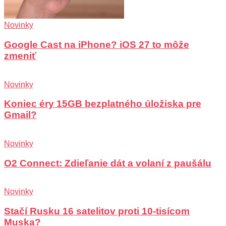
Novinky
Google Cast na iPhone? iOS 27 to môže
zmeniť
Novinky
Koniec éry 15GB bezplatného úložiska pre
Gmail?
Novinky
O2 Connect: Zdieľanie dát a volaní z paušálu
Novinky
Stačí Rusku 16 satelitov proti 10-tisícom
Muska?