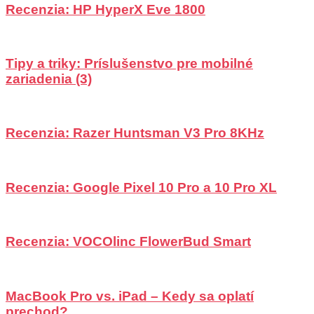
Recenzia: HP HyperX Eve 1800
Tipy a triky: Príslušenstvo pre mobilné
zariadenia (3)
Recenzia: Razer Huntsman V3 Pro 8KHz
Recenzia: Google Pixel 10 Pro a 10 Pro XL
Recenzia: VOCOlinc FlowerBud Smart
MacBook Pro vs. iPad – Kedy sa oplatí
prechod?