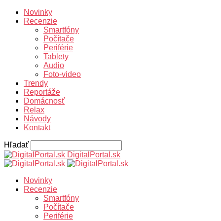
Novinky
Recenzie
Smartfóny
Počítače
Periférie
Tablety
Audio
Foto-video
Trendy
Reportáže
Domácnosť
Relax
Návody
Kontakt
Hľadať
DigitalPortal.sk
Novinky
Recenzie
Smartfóny
Počítače
Periférie