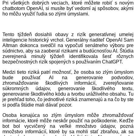
Pri všetkých dobrých veciach, ktoré môžete robiť s novým
chatbotom OpenAI, si musíte byť vedomí aj spôsobov, akými
ho môžu využiť ľudia so zlými úmyslami.
Tento týždeň dosiahli obavy z rizík generatívnej umelej
inteligencie historický vrchol. Generálny riaditeľ OpenAI Sam
Altman dokonca svedčil na vypočutí senátneho výboru pre
súdnictvo, aby sa zaoberal rizikami a budúcnosťou AI. Štúdia
zverejnená minulý týždeň identifikovala šesť rôznych
bezpečnostných rizík spojených s používaním ChatGPT.
Medzi tieto riziká patrí možnosť, že osoba so zlým úmyslom
bude používať AI na generovanie podvodov,
zhromažďovanie škodlivých informácií, zverejňovanie
súkromných údajov, generovanie škodlivého textu,
generovanie škodlivého kódu a tvorbu urážlivého obsahu. Tu
je prehľad toho, čo jednotlivé riziká znamenajú a na čo by ste
si podľa štúdie mali dávať pozor.
Osoba konajúca so zlým úmyslom môže zhromažďovať
informácie, ktoré môže neskôr použiť na poškodenie. Keďže
bot bol vycvičený na veľké množstvo údajov, pozná
množstvo informácií, ktoré by sa mohli stať zbraňou, ak sa