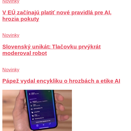
Novinky
V EÚ začínajú platiť nové pravidlá pre AI,
hrozia pokuty
Novinky
Slovenský unikát: Tlačovku prvýkrát
moderoval robot
Novinky
Pápež vydal encykliku o hrozbách a etike AI