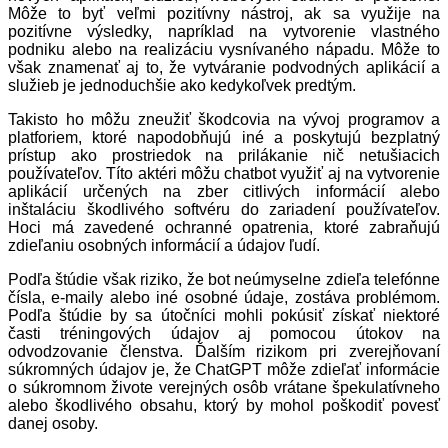
Môže to byť veľmi pozitívny nástroj, ak sa využije na
pozitívne výsledky, napríklad na vytvorenie vlastného
podniku alebo na realizáciu vysnívaného nápadu. Môže to
však znamenať aj to, že vytváranie podvodných aplikácií a
služieb je jednoduchšie ako kedykoľvek predtým.
Takisto ho môžu zneužiť škodcovia na vývoj programov a
platforiem, ktoré napodobňujú iné a poskytujú bezplatný
prístup ako prostriedok na prilákanie nič netušiacich
používateľov. Títo aktéri môžu chatbot využiť aj na vytvorenie
aplikácií určených na zber citlivých informácií alebo
inštaláciu škodlivého softvéru do zariadení používateľov.
Hoci má zavedené ochranné opatrenia, ktoré zabraňujú
zdieľaniu osobných informácií a údajov ľudí.
Podľa štúdie však riziko, že bot neúmyselne zdieľa telefónne
čísla, e-maily alebo iné osobné údaje, zostáva problémom.
Podľa štúdie by sa útočníci mohli pokúsiť získať niektoré
časti tréningových údajov aj pomocou útokov na
odvodzovanie členstva. Ďalším rizikom pri zverejňovaní
súkromných údajov je, že ChatGPT môže zdieľať informácie
o súkromnom živote verejných osôb vrátane špekulatívneho
alebo škodlivého obsahu, ktorý by mohol poškodiť povesť
danej osoby.