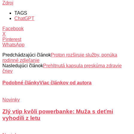
Zdroj
TAGS
ChatGPT
Facebook
X
Pinterest
WhatsApp
Predchádzajúci článok
Proton rozširuje služby, ponúka
rodinné zdieľanie
Nasledujúci článok
Prehltnutá kapsula preskúma zdravie
čriev
Podobné články
Viac článkov od autora
Novinky
Zlý vtip kvôli powerbanke: Muža s deťmi
vyhodili z letu