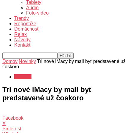
Tablety
Audio
Foto-video
Trendy
Reportáže
Domácnosť
Relax
Návody
Kontakt
Domov
Novinky
Tri nové iMacy by mali byť predstavené už
čoskoro
Novinky
Tri nové iMacy by mali byť
predstavené už čoskoro
Facebook
X
Pinterest