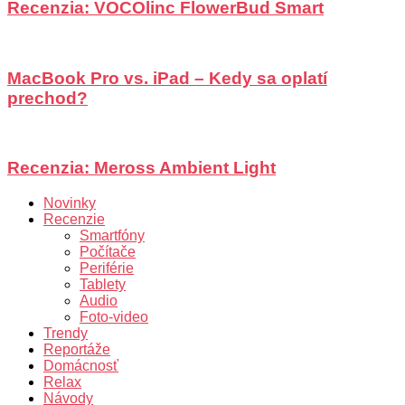
Recenzia: VOCOlinc FlowerBud Smart
MacBook Pro vs. iPad – Kedy sa oplatí
prechod?
Recenzia: Meross Ambient Light
Novinky
Recenzie
Smartfóny
Počítače
Periférie
Tablety
Audio
Foto-video
Trendy
Reportáže
Domácnosť
Relax
Návody