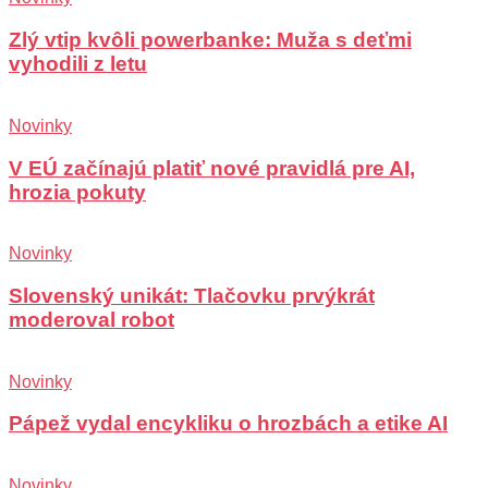
Zlý vtip kvôli powerbanke: Muža s deťmi
vyhodili z letu
Novinky
V EÚ začínajú platiť nové pravidlá pre AI,
hrozia pokuty
Novinky
Slovenský unikát: Tlačovku prvýkrát
moderoval robot
Novinky
Pápež vydal encykliku o hrozbách a etike AI
Novinky