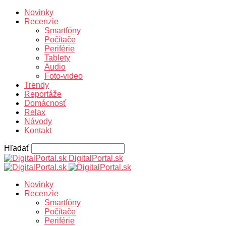
Novinky
Recenzie
Smartfóny
Počítače
Periférie
Tablety
Audio
Foto-video
Trendy
Reportáže
Domácnosť
Relax
Návody
Kontakt
Hľadať
DigitalPortal.sk
Novinky
Recenzie
Smartfóny
Počítače
Periférie