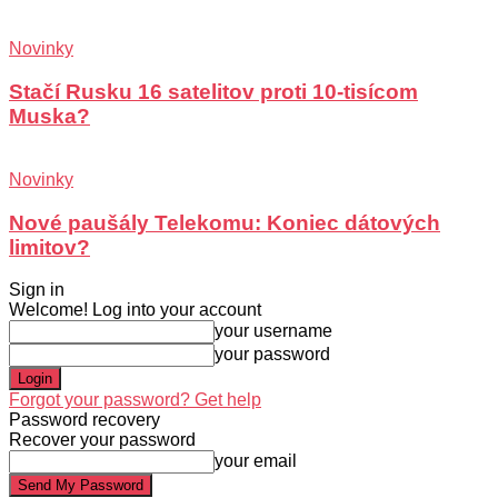
Novinky
Stačí Rusku 16 satelitov proti 10-tisícom
Muska?
Novinky
Nové paušály Telekomu: Koniec dátových
limitov?
Sign in
Welcome! Log into your account
your username
your password
Forgot your password? Get help
Password recovery
Recover your password
your email