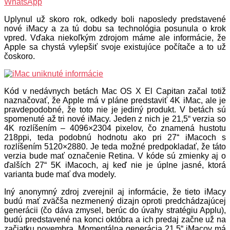
WhatsApp
Uplynul už skoro rok, odkedy boli naposledy predstavené
nové iMacy a za tú dobu sa technológia posunula o krok
vpred. Vďaka niekoľkým zdrojom máme ale informácie, že
Apple sa chystá vylepšiť svoje existujúce počítače a to už
čoskoro.
Kód v nedávnych betách Mac OS X El Capitan začal totiž
naznačovať, že Apple má v pláne predstaviť 4K iMac, ale je
pravdepodobné, že toto nie je jediný produkt. V betách sú
spomenuté až tri nové iMacy. Jeden z nich je 21,5“ verzia so
4K rozlíšením – 4096×2304 pixelov, čo znamená hustotu
218ppi, teda podobnú hodnotu ako pri 27“ iMacoch s
rozlíšením 5120×2880. Je teda možné predpokladať, že táto
verzia bude mať označenie Retina. V kóde sú zmienky aj o
ďalších 27“ 5K iMacoch, aj keď nie je úplne jasné, ktorá
varianta bude mať dva modely.
Iný anonymný zdroj zverejnil aj informácie, že tieto iMacy
budú mať zväčša nezmenený dizajn oproti predchádzajúcej
generácii (čo dáva zmysel, berúc do úvahy stratégiu Applu),
budú predstavené na konci októbra a ich predaj začne už na
začiatku novembra. Momentálna generácia 21,5“ iMacov má