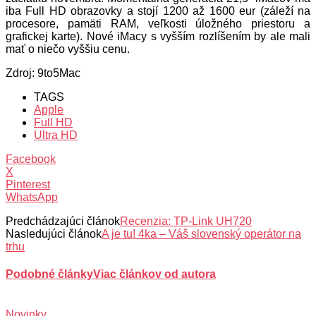
iba Full HD obrazovky a stojí 1200 až 1600 eur (záleží na
procesore, pamäti RAM, veľkosti úložného priestoru a
grafickej karte). Nové iMacy s vyšším rozlíšením by ale mali
mať o niečo vyššiu cenu.
Zdroj: 9to5Mac
TAGS
Apple
Full HD
Ultra HD
Facebook
X
Pinterest
WhatsApp
Predchádzajúci článok
Recenzia: TP-Link UH720
Nasledujúci článok
A je tu! 4ka – Váš slovenský operátor na
trhu
Podobné články
Viac článkov od autora
Novinky