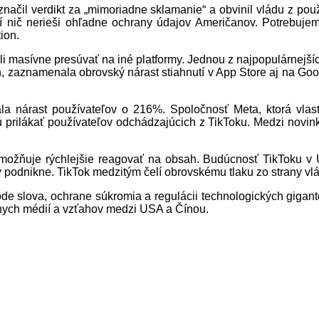
ačil verdikt za „mimoriadne sklamanie“ a obvinil vládu z použ
ií nič nerieši ohľadne ochrany údajov Američanov. Potrebujem
ion.
li masívne presúvať na iné platformy. Jednou z najpopulárnejšíc
h, zaznamenala obrovský nárast stiahnutí v App Store aj na Goog
la nárast používateľov o 216%. Spoločnosť Meta, ktorá vlast
 prilákať používateľov odchádzajúcich z TikToku. Medzi novinka
 umožňuje rýchlejšie reagovať na obsah. Budúcnosť TikToku v 
ky podnikne. TikTok medzitým čelí obrovskému tlaku zo strany vl
 slova, ochrane súkromia a regulácii technologických gigantov
lnych médií a vzťahov medzi USA a Čínou.