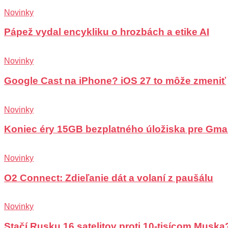
Novinky
Pápež vydal encykliku o hrozbách a etike AI
Novinky
Google Cast na iPhone? iOS 27 to môže zmeniť
Novinky
Koniec éry 15GB bezplatného úložiska pre Gma
Novinky
O2 Connect: Zdieľanie dát a volaní z paušálu
Novinky
Stačí Rusku 16 satelitov proti 10-tisícom Muska