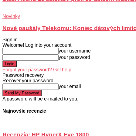
Novinky
Nové paušály Telekomu: Koniec dátových limit
Sign in
Welcome! Log into your account
your username
your password
Forgot your password? Get help
Password recovery
Recover your password
your email
A password will be e-mailed to you.
Najnovšie recenzie
Recenzia: HP HyperX Eve 1800