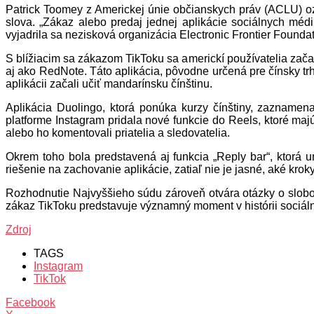
Patrick Toomey z Americkej únie občianskych práv (ACLU) ozn
slova. „Zákaz alebo predaj jednej aplikácie sociálnych méd
vyjadrila sa nezisková organizácia Electronic Frontier Foundat
S blížiacim sa zákazom TikToku sa americkí používatelia zača
aj ako RedNote. Táto aplikácia, pôvodne určená pre čínsky tr
aplikácii začali učiť mandarínsku čínštinu.
Aplikácia Duolingo, ktorá ponúka kurzy čínštiny, zaznamena
platforme Instagram pridala nové funkcie do Reels, ktoré majú
alebo ho komentovali priatelia a sledovatelia.
Okrem toho bola predstavená aj funkcia „Reply bar“, ktorá
riešenie na zachovanie aplikácie, zatiaľ nie je jasné, aké kro
Rozhodnutie Najvyššieho súdu zároveň otvára otázky o slobode
zákaz TikToku predstavuje významný moment v histórii sociá
Zdroj
TAGS
Instagram
TikTok
Facebook