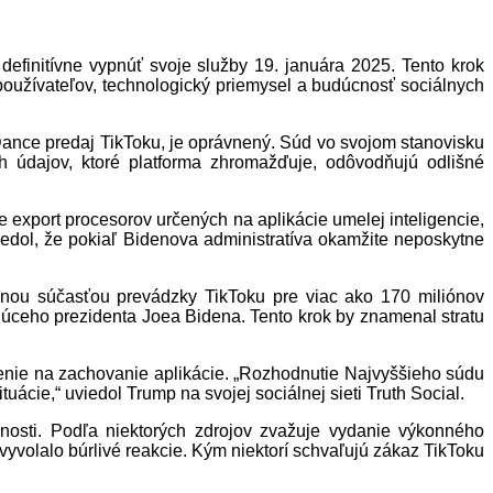
definitívne vypnúť svoje služby 19. januára 2025. Tento krok
oužívateľov, technologický priemysel a budúcnosť sociálnych
Dance predaj TikToku, je oprávnený. Súd vo svojom stanovisku
h údajov, ktoré platforma zhromažďuje, odôvodňujú odlišné
 export procesorov určených na aplikácie umelej inteligencie,
iedol, že pokiaľ Bidenova administratíva okamžite neposkytne
teľnou súčasťou prevádzky TikToku pre viac ako 170 miliónov
ujúceho prezidenta Joea Bidena. Tento krok by znamenal stratu
enie na zachovanie aplikácie. „Rozhodnutie Najvyššieho súdu
cie,“ uviedol Trump na svojej sociálnej sieti Truth Social.
nosti. Podľa niektorých zdrojov zvažuje vydanie výkonného
yvolalo búrlivé reakcie. Kým niektorí schvaľujú zákaz TikToku