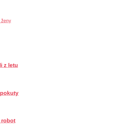
o ženy
 z letu
a pokuty
 robot