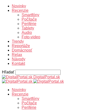
Novinky
Recenzie
Smartfóny
Počítače
Periférie
Tablety
Audio
Foto-video
Trendy
Reportáže
Domácnosť
Relax
Návody
Kontakt
Hľadať
DigitalPortal.sk
Novinky
Recenzie
Smartfóny
Počítače
Periférie