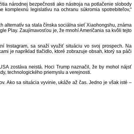
itia národnej bezpečnosti ako nástroja na potlačenie slobody
e komplexnú legislatívu na ochranu súkromia spotrebiteľov,“
h alternatív sa stala čínska sociálna sieť Xiaohongshu, známa
le Play. Zaujímavosťou je, že mnohí Američania sa kvôli tejto
ní Instagram, sa snaží využiť situáciu vo svoj prospech. Na
mi je napríklad tlačidlo, ktoré zobrazuje obsah, ktorý sa páči
USA zostáva neistá. Hoci Trump naznačil, že by mohol nájsť
ády, technologického priemyslu a verejnosti.
. Ako sa situácia vyvinie, ukáže až čas. Jedno je však isté –