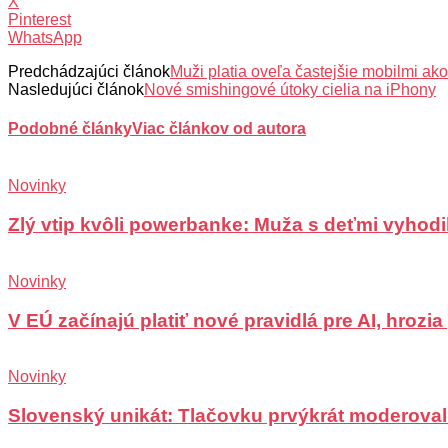
X
Pinterest
WhatsApp
Predchádzajúci článok
Muži platia oveľa častejšie mobilmi ak
Nasledujúci článok
Nové smishingové útoky cielia na iPhony
Podobné články
Viac článkov od autora
Novinky
Zlý vtip kvôli powerbanke: Muža s deťmi vyhodili
Novinky
V EÚ začínajú platiť nové pravidlá pre AI, hrozi
Novinky
Slovenský unikát: Tlačovku prvýkrát moderoval