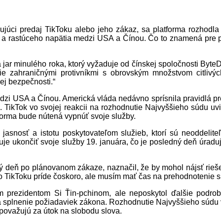
júci predaj TikToku alebo jeho zákaz, sa platforma rozhodla 
ií a rastúceho napätia medzi USA a Čínou. Čo to znamená pre p
 jar minulého roka, ktorý vyžaduje od čínskej spoločnosti Byte
ie zahraničnými protivníkmi s obrovským množstvom citlivýc
ej bezpečnosti.“
dzi USA a Čínou. Americká vláda nedávno sprísnila pravidlá pre
i. TikTok vo svojej reakcii na rozhodnutie Najvyššieho súdu uv
tforma bude nútená vypnúť svoje služby.
nú jasnosť a istotu poskytovateľom služieb, ktorí sú neoddeli
uje ukončiť svoje služby 19. januára, čo je posledný deň úrad
ý deň po plánovanom zákaze, naznačil, že by mohol nájsť rieš
TikToku príde čoskoro, ale musím mať čas na prehodnotenie situá
ym prezidentom Si Ťin-pchinom, ale neposkytol ďalšie podrob
 na splnenie požiadaviek zákona. Rozhodnutie Najvyššieho súdu v
považujú za útok na slobodu slova.