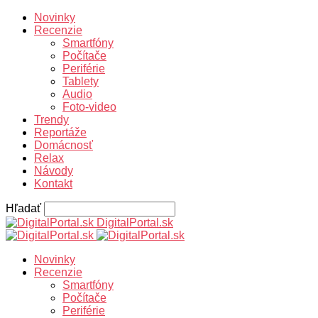
Novinky
Recenzie
Smartfóny
Počítače
Periférie
Tablety
Audio
Foto-video
Trendy
Reportáže
Domácnosť
Relax
Návody
Kontakt
Hľadať
DigitalPortal.sk
Novinky
Recenzie
Smartfóny
Počítače
Periférie