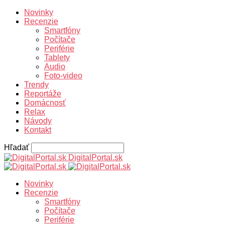
Novinky
Recenzie
Smartfóny
Počítače
Periférie
Tablety
Audio
Foto-video
Trendy
Reportáže
Domácnosť
Relax
Návody
Kontakt
Hľadať
DigitalPortal.sk
Novinky
Recenzie
Smartfóny
Počítače
Periférie