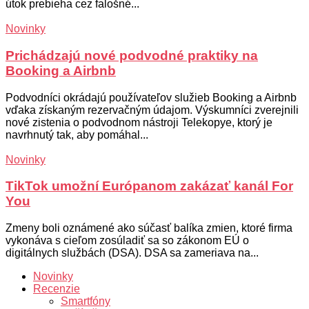
útok prebieha cez falošné...
Novinky
Prichádzajú nové podvodné praktiky na
Booking a Airbnb
Podvodníci okrádajú používateľov služieb Booking a Airbnb
vďaka získaným rezervačným údajom. Výskumníci zverejnili
nové zistenia o podvodnom nástroji Telekopye, ktorý je
navrhnutý tak, aby pomáhal...
Novinky
TikTok umožní Európanom zakázať kanál For
You
Zmeny boli oznámené ako súčasť balíka zmien, ktoré firma
vykonáva s cieľom zosúladiť sa so zákonom EÚ o
digitálnych službách (DSA). DSA sa zameriava na...
Novinky
Recenzie
Smartfóny