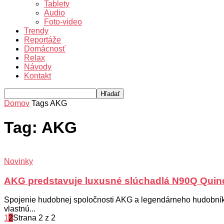
Tablety
Audio
Foto-video
Trendy
Reportáže
Domácnosť
Relax
Návody
Kontakt
Domov
Tags
AKG
Tag: AKG
Novinky
AKG predstavuje luxusné slúchadlá N90Q Quin
Spojenie hudobnej spoločnosti AKG a legendárneho hudobník
vlastnú...
1
2
Strana 2 z 2