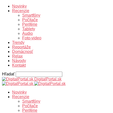
Novinky
Recenzie
Smartfóny
Počítače
Periférie
Tablety
Audio
Foto-video
Trendy
Reportáže
Domácnosť
Relax
Návody
Kontakt
Hľadať
DigitalPortal.sk
Novinky
Recenzie
Smartfóny
Počítače
Periférie