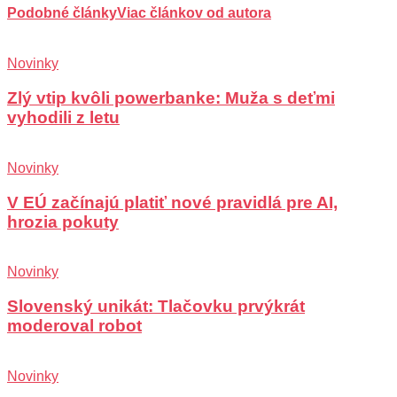
Podobné články
Viac článkov od autora
Novinky
Zlý vtip kvôli powerbanke: Muža s deťmi
vyhodili z letu
Novinky
V EÚ začínajú platiť nové pravidlá pre AI,
hrozia pokuty
Novinky
Slovenský unikát: Tlačovku prvýkrát
moderoval robot
Novinky