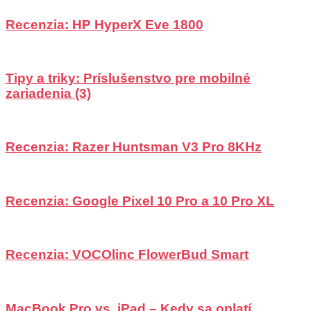
Recenzia: HP HyperX Eve 1800
Tipy a triky: Príslušenstvo pre mobilné
zariadenia (3)
Recenzia: Razer Huntsman V3 Pro 8KHz
Recenzia: Google Pixel 10 Pro a 10 Pro XL
Recenzia: VOCOlinc FlowerBud Smart
MacBook Pro vs. iPad – Kedy sa oplatí