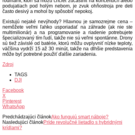
rodinami, ktorí sa môžu chcieť zúčastniť na koncertoch alebo
podujatiach pod holým nebom, je zvuk ohňostroja pre deti
často desivý a mohol by spôsobiť nepokoj.
Existujú nejaké nevýhody? Hlavnou je samozrejme cena –
nemôžete veľmi ľahko usporiadať na záhrade (ak nie ste
multimilionár) a na programovanie a riadenie potrebujete
špecializovaný tím ľudí, takže nie sú veľmi spontánne. Drony
sú tiež závislé od batérie, ktorú môžu ovplyvniť nízke teploty,
väčšina vydrží 15 až 30 minút, takže na dlhšie predstavenia
môže byť potrebné použiť ďalšie zariadenia.
Zdroj
TAGS
DJI
Facebook
X
Pinterest
WhatsApp
Predchádzajúci článok
Ako fungujú smart náboje?
Nasledujúci článok
Príde revolučné lietadlo s hybridnými
krídlami?