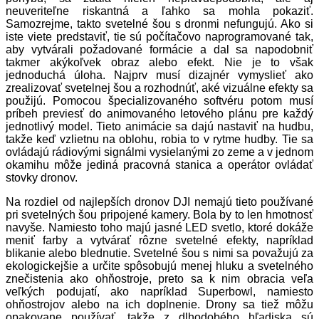
neuveriteľne riskantná a ľahko sa mohla pokaziť.
Samozrejme, takto svetelné šou s dronmi nefungujú. Ako si
iste viete predstaviť, tie sú počítačovo naprogramované tak,
aby vytvárali požadované formácie a dal sa napodobniť
takmer akýkoľvek obraz alebo efekt. Nie je to však
jednoduchá úloha. Najprv musí dizajnér vymyslieť ako
zrealizovať svetelnej šou a rozhodnúť, aké vizuálne efekty sa
použijú. Pomocou špecializovaného softvéru potom musí
príbeh previesť do animovaného letového plánu pre každý
jednotlivý model. Tieto animácie sa dajú nastaviť na hudbu,
takže keď vzlietnu na oblohu, robia to v rytme hudby. Tie sa
ovládajú rádiovými signálmi vysielanými zo zeme a v jednom
okamihu môže jediná pracovná stanica a operátor ovládať
stovky dronov.
Na rozdiel od najlepších dronov DJI nemajú tieto používané
pri svetelných šou pripojené kamery. Bola by to len hmotnosť
navyše. Namiesto toho majú jasné LED svetlo, ktoré dokáže
meniť farby a vytvárať rôzne svetelné efekty, napríklad
blikanie alebo blednutie. Svetelné šou s nimi sa považujú za
ekologickejšie a určite spôsobujú menej hluku a svetelného
znečistenia ako ohňostroje, preto sa k nim obracia veľa
veľkých podujatí, ako napríklad Superbowl, namiesto
ohňostrojov alebo na ich doplnenie. Drony sa tiež môžu
opakovane používať, takže z dlhodobého hľadiska sú