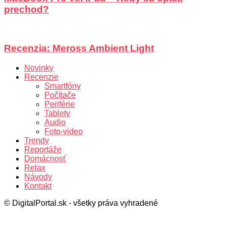
prechod?
Recenzia: Meross Ambient Light
Novinky
Recenzie
Smartfóny
Počítače
Periférie
Tablety
Audio
Foto-video
Trendy
Reportáže
Domácnosť
Relax
Návody
Kontakt
© DigitalPortal.sk - všetky práva vyhradené