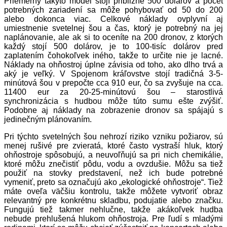
Priemerný takýto model stojí približne 500 dolárov a počet
potrebných zariadení sa môže pohybovať od 50 do 200
alebo dokonca viac. Celkové náklady ovplyvní aj
umiestnenie svetelnej šou a čas, ktorý je potrebný na jej
naplánovanie, ale ak si to oceníte na 200 dronov, z ktorých
každý stojí 500 dolárov, je to 100-tisíc dolárov pred
zaplatením čohokoľvek iného, takže to určite nie je lacné.
Náklady na ohňostroj úplne závisia od toho, ako dlho trvá a
aký je veľký. V Spojenom kráľovstve stojí tradičná 3-5-
minútová šou v prepočte cca 910 eur, čo sa zvyšuje na cca.
11400 eur za 20-25-minútovú šou – starostlivá
synchronizácia s hudbou môže túto sumu ešte zvýšiť.
Podobne aj náklady na zobrazenie dronov sa spájajú s
jedinečným plánovaním.
Pri týchto svetelných šou nehrozí riziko vzniku požiarov, sú
menej rušivé pre zvieratá, ktoré často vystraší hluk, ktorý
ohňostroje spôsobujú, a neuvoľňujú sa pri nich chemikálie,
ktoré môžu znečistiť pôdu, vodu a ovzdušie. Môžu sa tiež
použiť na stovky predstavení, než ich bude potrebné
vymeniť, preto sa označujú ako „ekologické ohňostroje“. Tiež
máte oveľa väčšiu kontrolu, takže môžete vytvoriť obraz
relevantný pre konkrétnu skladbu, podujatie alebo značku.
Fungujú tiež takmer nehlučne, takže akákoľvek hudba
nebude prehlušená hlukom ohňostroja. Pre ľudí s mladými