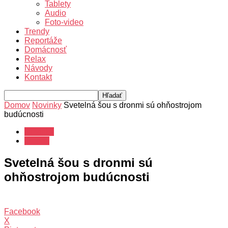
Tablety
Audio
Foto-video
Trendy
Reportáže
Domácnosť
Relax
Návody
Kontakt
Domov
Novinky
Svetelná šou s dronmi sú ohňostrojom
budúcnosti
Novinky
Trendy
Svetelná šou s dronmi sú
ohňostrojom budúcnosti
Facebook
X