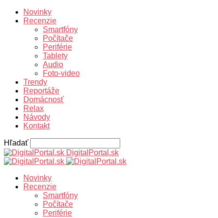
Novinky
Recenzie
Smartfóny
Počítače
Periférie
Tablety
Audio
Foto-video
Trendy
Reportáže
Domácnosť
Relax
Návody
Kontakt
Hľadať
DigitalPortal.sk
Novinky
Recenzie
Smartfóny
Počítače
Periférie