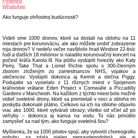
Pinterest
WhatsApp
Ako funguje ohňostroj budúcnosti?
Videli sme 1000 dronov, ktoré sa dostali na oblohu na 11
miestach pre korunováciu, ale ako môžete urobiť zobrazenie
roja dronov? V nedeľu večer navštívilo hrad Windsor 22-tisíc
ľudí a ďalších 18 miliónov si naladilo korunovačný koncert na
počesť kráľa Karola III. Na pódiu vystúpili hviezdy ako Katy
Perry, Take That a Lionel Richie spolu s 300-členným
zborom zloženým zo zamestnancov NHS, vojakov a
utečencov. Vystúpili dokonca aj Kermit a slečna Piggy.
Podujatie sa vysielalo z 11 rôznych miest v Spojenom
kráľovstve vrátane Eden Project v Cornwalle a Piccadilly
Gardens v Manchestri. Na každom z týchto miest bolo možné
vidieť svetelné drony, ktoré sa premietali v noci a obloha im
poskytla dokonalé plátno. Celkovo sa ich na oblohe objavilo
viac ako 1000, ktoré vytvárali obrazy; všetko od včiel až po
veľryby – dokonca aj kanva na vodu. To nás prinútilo
zamyslieť sa nad tým, ako funguje svetelná šou?
Myšlienka, že sa 1000 pilotov spojí, aby vytvorili choreografiu
pohybu, sa zdala nielen nepravdepodobná, ale aj