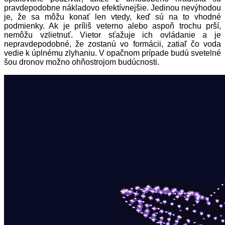
pravdepodobne nákladovo efektívnejšie. Jedinou nevýhodou
je, že sa môžu konať len vtedy, keď sú na to vhodné
podmienky. Ak je príliš veterno alebo aspoň trochu prší,
nemôžu vzlietnuť. Vietor sťažuje ich ovládanie a je
nepravdepodobné, že zostanú vo formácii, zatiaľ čo voda
vedie k úplnému zlyhaniu. V opačnom prípade budú svetelné
šou dronov možno ohňostrojom budúcnosti.