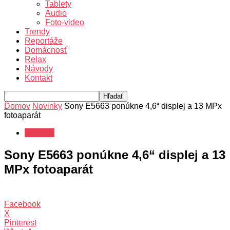
Tablety
Audio
Foto-video
Trendy
Reportáže
Domácnosť
Relax
Návody
Kontakt
Domov
Novinky
Sony E5663 ponúkne 4,6“ displej a 13 MPx
fotoaparát
Novinky
Sony E5663 ponúkne 4,6“ displej a 13
MPx fotoaparát
Facebook
X
Pinterest