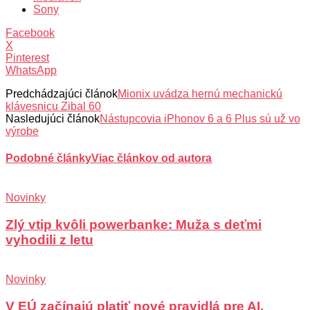
Sony
Facebook
X
Pinterest
WhatsApp
Predchádzajúci článok
Mionix uvádza hernú mechanickú
klávesnicu Zibal 60
Nasledujúci článok
Nástupcovia iPhonov 6 a 6 Plus sú už vo
výrobe
Podobné články
Viac článkov od autora
Novinky
Zlý vtip kvôli powerbanke: Muža s deťmi
vyhodili z letu
Novinky
V EÚ začínajú platiť nové pravidlá pre AI,