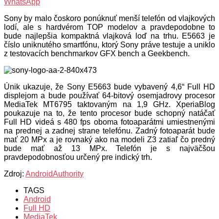
WhatsApp
Sony by malo čoskoro ponúknuť menší telefón od vlajkových
lodí, ale s hardvérom TOP modelov a pravdepodobne to
bude najlepšia kompaktná vlajková loď na trhu. E5663 je
číslo uniknutého smartfónu, ktorý Sony práve testuje a uniklo
z testovacích benchmarkov GFX bench a Geekbench.
Únik ukazuje, že Sony E5663 bude vybavený 4,6“ Full HD
displejom a bude používať 64-bitový osemjadrovy procesor
MediaTek MT6795 taktovaným na 1,9 GHz. XperiaBlog
poukazuje na to, že tento procesor bude schopný natáčať
Full HD videá s 480 fps oboma fotoaparátmi umiestnenými
na prednej a zadnej strane telefónu.
Zadný fotoaparát bude
mať 20 MPx a je rovnaký ako na modeli Z3 zatiaľ čo predný
bude mať až 13 MPx. Telefón je s najväčšou
pravdepodobnosťou určený pre indický trh.
Zdroj:
AndroidAuthority
TAGS
Android
Full HD
MediaTek