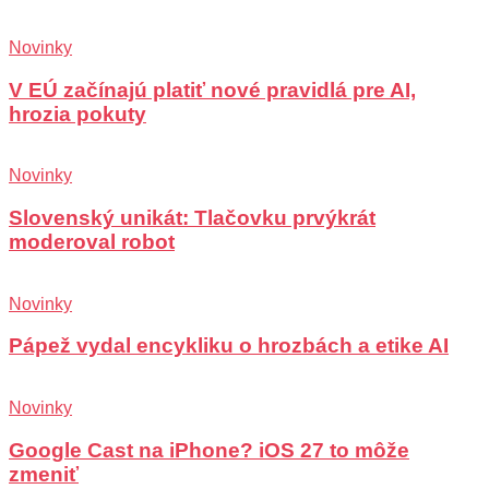
Novinky
V EÚ začínajú platiť nové pravidlá pre AI,
hrozia pokuty
Novinky
Slovenský unikát: Tlačovku prvýkrát
moderoval robot
Novinky
Pápež vydal encykliku o hrozbách a etike AI
Novinky
Google Cast na iPhone? iOS 27 to môže
zmeniť