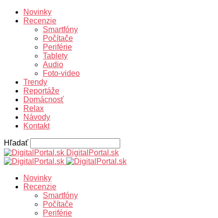
Novinky
Recenzie
Smartfóny
Počítače
Periférie
Tablety
Audio
Foto-video
Trendy
Reportáže
Domácnosť
Relax
Návody
Kontakt
Hľadať
DigitalPortal.sk
Novinky
Recenzie
Smartfóny
Počítače
Periférie