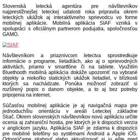
Slovenská letecká agentúra pre návštevníkov
najprestížnejšej leteckej udalosti roka pripravila okrem
leteckých ukážok aj interaktívneho sprievodcu vo forme
mobilnej aplikácie. Mobilná aplikácia SIAF vzniká v
spolupráci s oficiálnym partnerom podujatia, spoločnosťou
GAMO.
Návštevníkom a priaznivcom letectva sprostredkuje
informácie o programe, lietadlách, ako aj o sprievodných
aktivitách, priamo v smartfóne či na tablete. Využitím
Bluethooth mobilná aplikácia dokáže upozorniť na vybrané
objekty a niekoľko statických ukážok lietadiel, v blízkosti
ktorých sa nachádzate. Ponúka možnosť zobraziť si
rozšírený popis o danom objekte, a to aj bez potreby
pripojenia na internet.
Súčasťou mobilnej aplikácie je aj navigačná mapa pre
jednoduchšiu orientáciu v areáli Leteckej základne
Sliač. Okrem slovenských návštevníkov novú aplikáciu určite
ocenia aj zahraniční hostia, pre ktorých je k dispozícii verzia
v anglickom jazyku. Aplikácia SIAF je zdarma k dispozícii
pre mobilné telefóny so systémami Android a Apple iOS.
Odporúčame stiahnuť alebo aktualizovať si ju ešte pred