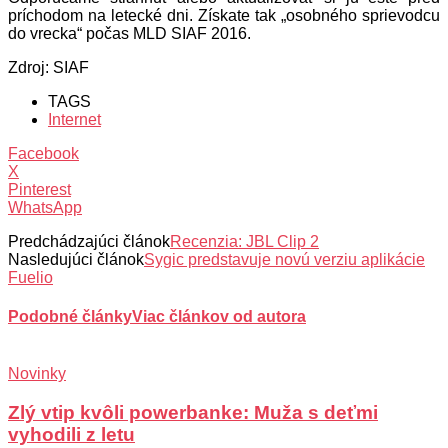
príchodom na letecké dni. Získate tak „osobného sprievodcu
do vrecka“ počas MLD SIAF 2016.
Zdroj: SIAF
TAGS
Internet
Facebook
X
Pinterest
WhatsApp
Predchádzajúci článok
Recenzia: JBL Clip 2
Nasledujúci článok
Sygic predstavuje novú verziu aplikácie
Fuelio
Podobné články
Viac článkov od autora
Novinky
Zlý vtip kvôli powerbanke: Muža s deťmi
vyhodili z letu