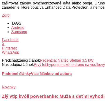
zašifrovať zálohy, synchronizované dáta alebo oboje. Druh
zariadenie, ktoré používa Enhanced Data Protection, a nemôž
Zdroj
TAGS
Android
Samsung
Facebook
X
Pinterest
WhatsApp
Predchádzajúci článok
Recenzia: Naitec Stellair 3,5 kW
Nasledujúci článok
Prvý let hypersonického dronu na vodíkov
Podobné články
Viac článkov od autora
Novinky
Zlý vtip kvôli powerbanke: Muža s deťmi vyhodili