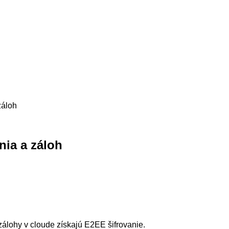
záloh
ia a záloh
álohy v cloude získajú E2EE šifrovanie.