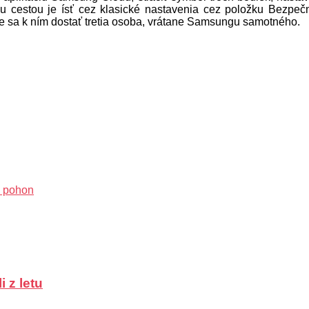
ou cestou je ísť cez klasické nastavenia cez položku Bezpe
e sa k ním dostať tretia osoba, vrátane Samsungu samotného.
ý pohon
 z letu