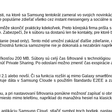
ti, na ktoré sa Samsung tentokrát zameral vo svojich novinkách
e populárne zdieľať všetko cez instant messengery a sociálne s
ôže skončiť prakticky kdekoľvek. Preto kórejská firma prišla s
. Zabezpečí, že k súboru sa dostanú len tie kontakty, pre ktoré 
tanie (read only). Tento mód umožní zakázať ďalšie zdieľanie, o
čnostná funkcia samozrejme nie je dokonalá a nezabráni naprí
ľkosťou 200 MB. Súbory sú celý čas šifrované s technológiou 
zapnúť Private Sharing. Po odoslaní možno zmeniť čas exspirácie
 2.1 alebo novší. Či sa funkcia rozšíri aj mimo Galaxy smartfón
ifruje dáta v Samsung Cloude s použitím štandardu E2EE a za
fónu, a pri nastavovaní šifrovania ponúkne možnosť zapísať si ob
 miesto mimo telefónu, napríklad do manažéra hesiel na klasick
ť aplikáciu Samsung Cloud, stlačiť symbol troch bodiek, nasta