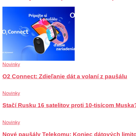
Novinky
O2 Connect: Zdieľanie dát a volaní z paušálu
Novinky
Stačí Rusku 16 satelitov proti 10-tisícom Muska
Novinky
Nové paušály Telekomu: Koniec dátových limit