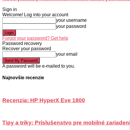
Sign in
Welcome! Log into your account
your username
your password
Forgot your password? Get help
Password recovery
Recover your password
your email
A password will be e-mailed to you.
Najnovšie recenzie
Recenzia: HP HyperX Eve 1800
Tipy a triky: Príslušenstvo pre mobilné zariadeni