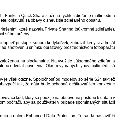
. Funkcia Quick Share slúži na rýchle zdieľanie multimédií a
iete, objavujú sa obavy o zneužitie zdieľaného obsahu.
 riešením, ktoré nazvala Private Sharing (súkromné zdieľanie).
bol súbor určený.
doprieť prístup k súboru kedykoľvek, zobraziť kedy si adresát
klad zhotoveniu snímku obrazovky prostredníctvom fotoaparátu
založenou na blockchaine. Na využitie súkromného zdieľania
 alebo odvolať povolenia. Okrem vybraných typov multimédií sú
ov je však otázne. Spoločnosť od modelov zo série S24 taktiež
bezpečí tak, že dáta bude schopné dešifrovať len konkrétne
novovací kód, ktorý sa použije na obnovenie prístupu k dátam v
om počítači, aby sa používateľ v prípade spomínaných situácií
venia a potom Enhanced Data Protection. Tu sa dá nastaviť či