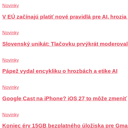
Novinky
V EÚ začínajú platiť nové pravidlá pre AI, hrozi
Novinky
Slovenský unikát: Tlačovku prvýkrát moderoval
Novinky
Pápež vydal encykliku o hrozbách a etike AI
Novinky
Google Cast na iPhone? iOS 27 to môže zmeniť
Novinky
Koniec éry 15GB bezplatného úložiska pre Gma