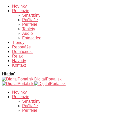
Novinky
Recenzie
Smartfóny
Počítače
Periférie
Tablety
Audio
Foto-video
Trendy
Reportáže
Domácnosť
Relax
Návody
Kontakt
Hľadať
DigitalPortal.sk
Novinky
Recenzie
Smartfóny
Počítače
Periférie