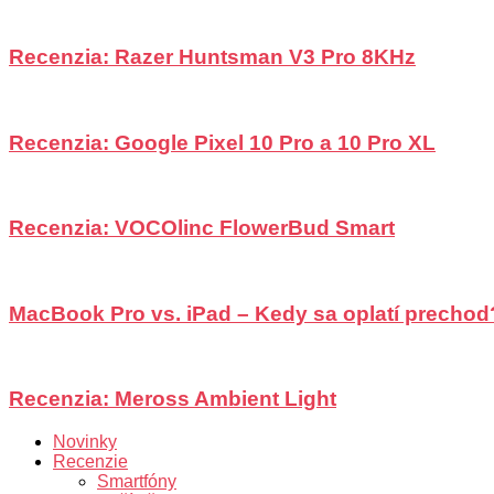
Recenzia: Razer Huntsman V3 Pro 8KHz
Recenzia: Google Pixel 10 Pro a 10 Pro XL
Recenzia: VOCOlinc FlowerBud Smart
MacBook Pro vs. iPad – Kedy sa oplatí prechod
Recenzia: Meross Ambient Light
Novinky
Recenzie
Smartfóny