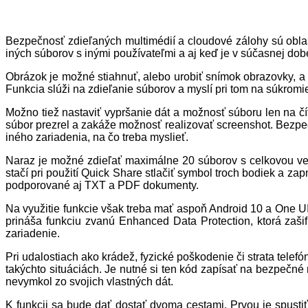
Bezpečnosť zdieľaných multimédií a cloudové zálohy sú oblas
iných súborov s inými používateľmi a aj keď je v súčasnej dob
Obrázok je možné stiahnuť, alebo urobiť snímok obrazovky, a m
Funkcia slúži na zdieľanie súborov a myslí pri tom na súkromie
Možno tiež nastaviť vypršanie dát a možnosť súboru len na čí
súbor prezrel a zakáže možnosť realizovať screenshot. Bezpe
iného zariadenia, na čo treba myslieť.
Naraz je možné zdieľať maximálne 20 súborov s celkovou ve
stačí pri použití Quick Share stlačiť symbol troch bodiek a 
podporované aj TXT a PDF dokumenty.
Na využitie funkcie však treba mať aspoň Android 10 a One UI
prináša funkciu zvanú Enhanced Data Protection, ktorá zaš
zariadenie.
Pri udalostiach ako krádež, fyzické poškodenie či strata tele
takýchto situáciách. Je nutné si ten kód zapísať na bezpečné
nevymkol zo svojich vlastných dát.
K funkcii sa bude dať dostať dvoma cestami. Prvou je spusti