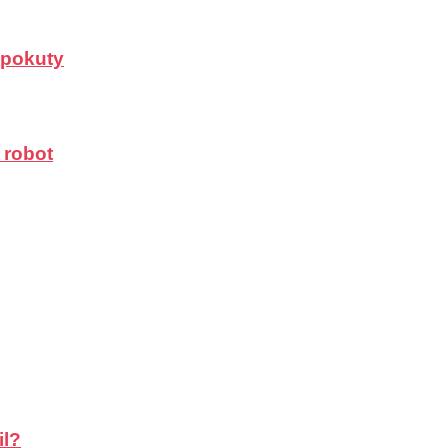
a pokuty
 robot
il?