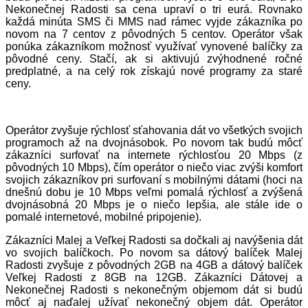
Nekonečnej Radosti sa cena upraví o tri eurá. Rovnako
každá minúta SMS či MMS nad rámec vyjde zákazníka po
novom na 7 centov z pôvodných 5 centov. Operátor však
ponúka zákazníkom možnosť využívať vynovené balíčky za
pôvodné ceny. Stačí, ak si aktivujú zvýhodnené ročné
predplatné, a na celý rok získajú nové programy za staré
ceny.
Operátor zvyšuje rýchlosť sťahovania dát vo všetkých svojich
programoch až na dvojnásobok. Po novom tak budú môcť
zákazníci surfovať na internete rýchlosťou 20 Mbps (z
pôvodných 10 Mbps), čím operátor o niečo viac zvýši komfort
svojich zákazníkov pri surfovaní s mobilnými dátami (hoci na
dnešnú dobu je 10 Mbps veľmi pomalá rýchlosť a zvýšená
dvojnásobná 20 Mbps je o niečo lepšia, ale stále ide o
pomalé internetové, mobilné pripojenie).
Zákazníci Malej a Veľkej Radosti sa dočkali aj navýšenia dát
vo svojich balíčkoch. Po novom sa dátový balíček Malej
Radosti zvyšuje z pôvodných 2GB na 4GB a dátový balíček
Veľkej Radosti z 8GB na 12GB. Zákazníci Dátovej a
Nekonečnej Radosti s nekonečným objemom dát si budú
môcť aj naďalej užívať nekonečný objem dát. Operátor