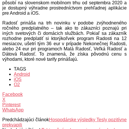
pôsobí na slovenskom mobilnom trhu od septembra 2020 a
je dostupný výhradne prostredníctvom prehľadnej aplikácie
pre Android a iOS.
Radosť prináša na trh novinku v podobe zvýhodneného
ročného predplatného – tak ako to zákazníci poznajú pri
iných svetových či domácich službách. Pokiaľ sa zákazník
rozhodne predplatiť si ktorýkoľvek program Radosti na 12
mesiacov, ušetrí tým 36 eur v prípade Nekonečnej Radosti,
alebo 24 eur pri programoch Malá Radosť, Veľká Radosť a
Dátová Radosť. To znamená, že získa pôvodnú cenu s
výhodami, ktoré nové tarify prinášajú.
TAGS
Android
iOS
O2
Facebook
X
Pinterest
WhatsApp
Predchádzajúci článok
Hospodárske výsledky Tesly pozitívne
prekvapili