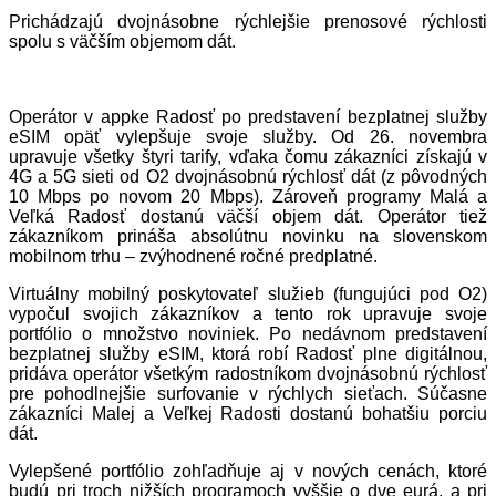
Prichádzajú dvojnásobne rýchlejšie prenosové rýchlosti
spolu s väčším objemom dát.
Operátor v appke Radosť po predstavení bezplatnej služby
eSIM opäť vylepšuje svoje služby. Od 26. novembra
upravuje všetky štyri tarify, vďaka čomu zákazníci získajú v
4G a 5G sieti od O2 dvojnásobnú rýchlosť dát (z pôvodných
10 Mbps po novom 20 Mbps). Zároveň programy Malá a
Veľká Radosť dostanú väčší objem dát. Operátor tiež
zákazníkom prináša absolútnu novinku na slovenskom
mobilnom trhu – zvýhodnené ročné predplatné.
Virtuálny mobilný poskytovateľ služieb (fungujúci pod O2)
vypočul svojich zákazníkov a tento rok upravuje svoje
portfólio o množstvo noviniek. Po nedávnom predstavení
bezplatnej služby eSIM, ktorá robí Radosť plne digitálnou,
pridáva operátor všetkým radostníkom dvojnásobnú rýchlosť
pre pohodlnejšie surfovanie v rýchlych sieťach. Súčasne
zákazníci Malej a Veľkej Radosti dostanú bohatšiu porciu
dát.
Vylepšené portfólio zohľadňuje aj v nových cenách, ktoré
budú pri troch nižších programoch vyššie o dve eurá, a pri