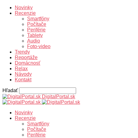
Novinky
Recenzie
Smartfóny
Počítače
Periférie
Tablety
Audio
Foto-video
Trendy
Reportáže
Domácnosť
Relax
Návody
Kontakt
Hľadať
DigitalPortal.sk
Novinky
Recenzie
Smartfóny
Počítače
Periférie