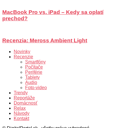
MacBook Pro vs. iPad – Kedy sa oplatí
prechod?
Recenzia: Meross Ambient Light
Novinky
Recenzie
Smartfóny
Počítače
Periférie
Tablety
Audio
Foto-video
Trendy
Reportáže
Domácnosť
Relax
Návody
Kontakt