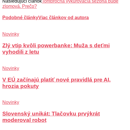
Nasledujúci článok
Tohtoročná vykurovacia sezóna bude
zlomová. Prečo?
Podobné články
Viac článkov od autora
Novinky
Zlý vtip kvôli powerbanke: Muža s deťmi
vyhodili z letu
Novinky
V EÚ začínajú platiť nové pravidlá pre AI,
hrozia pokuty
Novinky
Slovenský unikát: Tlačovku prvýkrát
moderoval robot