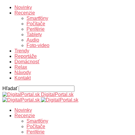
Novinky
Recenzie
Smartfóny
Počítače
Periférie
Tablety
Audio
Foto-video
Trendy
Reportáže
Domácnosť
Relax
Návody
Kontakt
Hľadať
DigitalPortal.sk
Novinky
Recenzie
Smartfóny
Počítače
Periférie