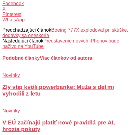
Facebook
X
Pinterest
WhatsApp
Predchádzajúci článok
Boeing 777X explodoval pri skúške,
dodávky sa oneskoria
Nasledujúci článok
Predstavenie nových iPhonov bude
naživo na YouTube
Podobné články
Viac článkov od autora
Novinky
Zlý vtip kvôli powerbanke: Muža s deťmi
vyhodili z letu
Novinky
V EÚ začínajú platiť nové pravidlá pre AI,
hrozia pokuty