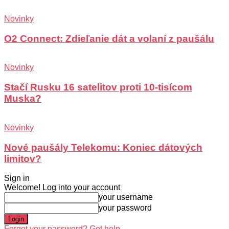
Novinky
O2 Connect: Zdieľanie dát a volaní z paušálu
Novinky
Stačí Rusku 16 satelitov proti 10-tisícom
Muska?
Novinky
Nové paušály Telekomu: Koniec dátových
limitov?
Sign in
Welcome! Log into your account
your username
your password
Forgot your password? Get help