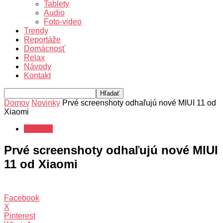
Tablety
Audio
Foto-video
Trendy
Reportáže
Domácnosť
Relax
Návody
Kontakt
Domov
Novinky
Prvé screenshoty odhaľujú nové MIUI 11 od
Xiaomi
Novinky
Prvé screenshoty odhaľujú nové MIUI
11 od Xiaomi
Facebook
X
Pinterest