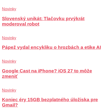
Novinky
Slovenský unikát: Tlačovku prvýkrát
moderoval robot
Novinky
Pápež vydal encykliku o hrozbách a etike AI
Novinky
Google Cast na iPhone? iOS 27 to môže
zmeniť
Novinky
Koniec éry 15GB bezplatného úložiska pre
Gmail?