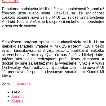
WhatsApp
Populárna nadstavba MIUI od čínskej spoločnosti Xiaomi už
čoskoro uzrie svetlo sveta. Očakáva sa, že spoločnosť
čoskoro oznámi novú verziu MIUI 11 založenú na systéme
Android 10, zatiaľ však je k dispozícii niekoľko screenshotov
z beta verzie softvéru.
Spoločnosť omylom sprístupnila aktualizáciu MIUI 11 na
niekoľko zariadení (vrátane Mi Mix 2S a Redmi K20 Pro) čo
využili fanúšikovia a stihli zrealizovať a publikovať niekoľko
screenshotov. Z nich vyplýva, čo nás čaká v blízkej dobe,
pričom ako vidieť, redizajnom prešli ikony, farebnosť a
dočkať by sme sa taktiež mali aj vylepšenej funkcie Always
On Display. Podľa odhadovaných informácii bude nová MIUI
11 predstavená spolu s chystaným smartfónom Xiaomi Mi
Mix 4.
Zdroj:
GSMarena
TAGS
Android
Xiaomi