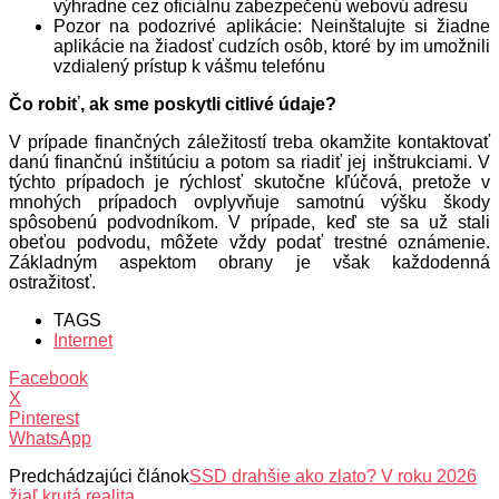
výhradne cez oficiálnu zabezpečenú webovú adresu
Pozor na podozrivé aplikácie: Neinštalujte si žiadne
aplikácie na žiadosť cudzích osôb, ktoré by im umožnili
vzdialený prístup k vášmu telefónu
Čo robiť, ak sme poskytli citlivé údaje?
V prípade finančných záležitostí treba okamžite kontaktovať
danú finančnú inštitúciu a potom sa riadiť jej inštrukciami. V
týchto prípadoch je rýchlosť skutočne kľúčová, pretože v
mnohých prípadoch ovplyvňuje samotnú výšku škody
spôsobenú podvodníkom. V prípade, keď ste sa už stali
obeťou podvodu, môžete vždy podať trestné oznámenie.
Základným aspektom obrany je však každodenná
ostražitosť.
TAGS
Internet
Facebook
X
Pinterest
WhatsApp
Predchádzajúci článok
SSD drahšie ako zlato? V roku 2026
žiaľ krutá realita