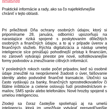
WhatsApp
Praktické informácie a rady, ako sa čo najefektívnejšie
chrániť v tejto oblasti.
Pri príležitosti Dňa ochrany osobných údajov, ktorý si
pripomíname 28. januára, odborníci upozorňujú na
narastajúce riziká spojené s poskytovaním dôležitých
osobných a finančných údajov, a to aj v prípade úverov a
finančných služieb. Rýchla digitalizácia a nástup umelej
inteligencie síce prinášajú pohodlnejší prístup k financiám,
no zároveň vytvárajú priestor pre nové, sofistikovanejšie
formy podvodov a zneužívanie citlivých informácií.
V posledných rokoch rastie počet prípadov, keď sú osobné
údaje zneužité na neoprávnené žiadosti o úver, falšovanie
identity alebo podvodné finančné transakcie. Útočníci sa
často vydávajú za banky, finančných sprostredkovateľov či
štátne inštitúcie a cielene oslovujú ľudí prostredníctvom e-
mailov, SMS správ alebo telefonátov. Nové hrozby spojené s
umelou inteligenciou.
Zlodeji sa čoraz častejšie spoliehajú aj na umelú
inteligenciu, ktorá im umožňuje vytvárať presvedčivejšie