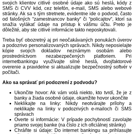
svojich klientov citlivé osobné údaje ako sú heslá, kódy z
SMS či CVV kód, cez telefón, e-mail, SMS alebo webové
stránky. Ak sa s tým stretnete, evidentne ide o podvod, často
od falošných “zamestnancov banky“ či “policajtov“, ktorí sa
snažia vylákať údaje na prístup k vášmu účtu. Preto je
dôležité, aby ste citlivé informácie takto neposkytovali.
Treba byť obozretný aj pri neočakávaných ponukách úverov
a podozrivo personalizovaných správach. Nikdy neposielajte
kópie svojich dokladov neznámym osobám alebo
prostredníctvom nezabezpečených platforiem. Pri
internetbankingu využívajte silné heslá, dvojfaktorové
overenie a pravidelne si aktualizujte bezpečnostný softvér v
počítači.
Ako sa správať pri podozrení z podvodu?
Ukončite hovor: Ak vám volá niekto, kto tvrdí, že je z
banky a žiada osobné údaje, okamžite hovor ukončite
Neklikajte na linky: Nikdy neotvárajte prílohy a
neklikajte na linky v podozrivých e-mailoch či SMS
správach
Overte si informácie: V prípade pochybností zavolajte
priamo svojej banke (na číslo z ich oficiálnej stránky)
Chráňte si údaje: Do internet bankingu sa prihlasujte