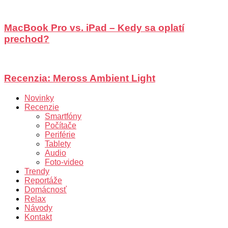
MacBook Pro vs. iPad – Kedy sa oplatí
prechod?
Recenzia: Meross Ambient Light
Novinky
Recenzie
Smartfóny
Počítače
Periférie
Tablety
Audio
Foto-video
Trendy
Reportáže
Domácnosť
Relax
Návody
Kontakt