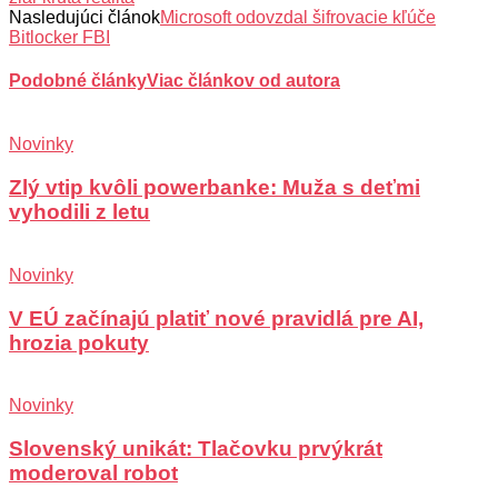
Nasledujúci článok
Microsoft odovzdal šifrovacie kľúče
Bitlocker FBI
Podobné články
Viac článkov od autora
Novinky
Zlý vtip kvôli powerbanke: Muža s deťmi
vyhodili z letu
Novinky
V EÚ začínajú platiť nové pravidlá pre AI,
hrozia pokuty
Novinky
Slovenský unikát: Tlačovku prvýkrát
moderoval robot