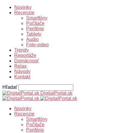
Novinky
Recenzie
Smartfóny
Počítače
Periférie
Tablety
Audio
Foto-video
Trendy
Reportáže
Domácnosť
Relax
Návody
Kontakt
Hľadať
DigitalPortal.sk
Novinky
Recenzie
Smartfóny
Počítače
Periférie