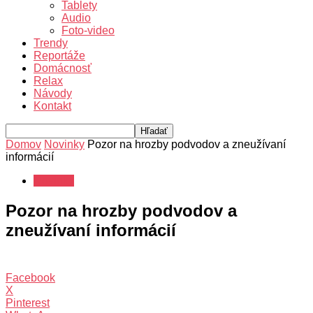
Tablety
Audio
Foto-video
Trendy
Reportáže
Domácnosť
Relax
Návody
Kontakt
Domov
Novinky
Pozor na hrozby podvodov a zneužívaní
informácií
Novinky
Pozor na hrozby podvodov a
zneužívaní informácií
Facebook
X
Pinterest