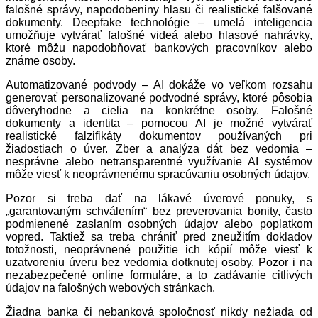
falošné správy, napodobeniny hlasu či realistické falšované
dokumenty. Deepfake technológie – umelá inteligencia
umožňuje vytvárať falošné videá alebo hlasové nahrávky,
ktoré môžu napodobňovať bankových pracovníkov alebo
známe osoby.
Automatizované podvody – AI dokáže vo veľkom rozsahu
generovať personalizované podvodné správy, ktoré pôsobia
dôveryhodne a cielia na konkrétne osoby. Falošné
dokumenty a identita – pomocou AI je možné vytvárať
realistické falzifikáty dokumentov používaných pri
žiadostiach o úver. Zber a analýza dát bez vedomia –
nesprávne alebo netransparentné využívanie AI systémov
môže viesť k neoprávnenému spracúvaniu osobných údajov.
Pozor si treba dať na lákavé úverové ponuky, s
„garantovaným schválením“ bez preverovania bonity, často
podmienené zaslaním osobných údajov alebo poplatkom
vopred. Taktiež sa treba chrániť pred zneužitím dokladov
totožnosti, neoprávnené použitie ich kópií môže viesť k
uzatvoreniu úveru bez vedomia dotknutej osoby. Pozor i na
nezabezpečené online formuláre, a to zadávanie citlivých
údajov na falošných webových stránkach.
Žiadna banka či nebanková spoločnosť nikdy nežiada od