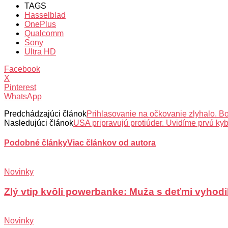
TAGS
Hasselblad
OnePlus
Qualcomm
Sony
Ultra HD
Facebook
X
Pinterest
WhatsApp
Predchádzajúci článok
Prihlasovanie na očkovanie zlyhalo. B
Nasledujúci článok
USA pripravujú protiúder. Uvidíme prvú ky
Podobné články
Viac článkov od autora
Novinky
Zlý vtip kvôli powerbanke: Muža s deťmi vyhodili
Novinky