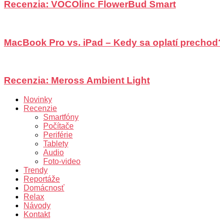
Recenzia: VOCOlinc FlowerBud Smart
MacBook Pro vs. iPad – Kedy sa oplatí prechod
Recenzia: Meross Ambient Light
Novinky
Recenzie
Smartfóny
Počítače
Periférie
Tablety
Audio
Foto-video
Trendy
Reportáže
Domácnosť
Relax
Návody
Kontakt