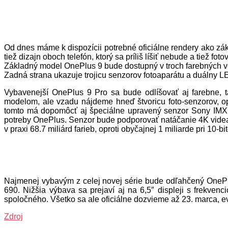
Od dnes máme k dispozícii potrebné oficiálne rendery ako zák
tiež dizajn oboch telefón, ktorý sa príliš líšiť nebude a tiež 
Základný model OnePlus 9 bude dostupný v troch farebných verz
Zadná strana ukazuje trojicu senzorov fotoaparátu a duálny 
Vybavenejší OnePlus 9 Pro sa bude odlíšovať aj farebne, t
modelom, ale vzadu nájdeme hneď štvoricu foto-senzorov, o
tomto má dopomôcť aj špeciálne upravený senzor Sony IMX78
potreby OnePlus. Senzor bude podporovať natáčanie 4K vide
v praxi 68.7 miliárd farieb, oproti obyčajnej 1 miliarde pri 10-
Najmenej vybavým z celej novej série bude odľahčený OnePl
690. Nižšia výbava sa prejaví aj na 6,5″ displeji s frekv
spoločného. Všetko sa ale oficiálne dozvieme až 23. marca, eve
Zdroj