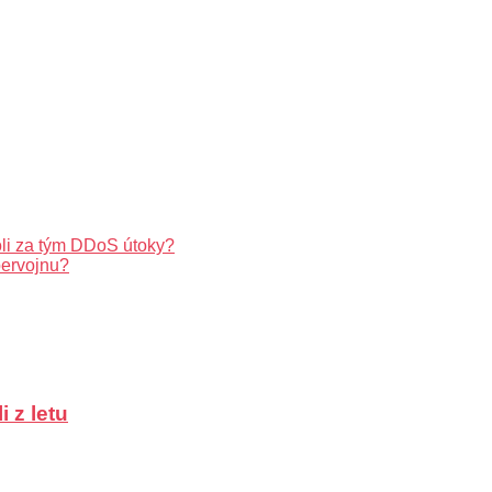
oli za tým DDoS útoky?
bervojnu?
 z letu