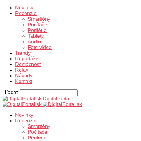
Novinky
Recenzie
Smartfóny
Počítače
Periférie
Tablety
Audio
Foto-video
Trendy
Reportáže
Domácnosť
Relax
Návody
Kontakt
Hľadať
DigitalPortal.sk
Novinky
Recenzie
Smartfóny
Počítače
Periférie