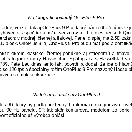
Na fotografii uniknutý OnePlus 9 Pro
ladnej verzie, tak aj OnePlus 9 Pro, ktoré nám odhaľujú všetky 
fotovybavenie, aspoň teda počet senzorov a ich umiestnenia. K týmt
iách: v modrej, čiernej a fialovej. Panel displej má 2.5D zakri
LED blesk. OnePlus 9, aj OnePlus 9 Pro budú mať podľa certifi
akže okrem klasickej čiernej ponúkne aj striebornú a tmavo 
päť s logom značky Hasselblad. Spolupráca s Hasselblad sa 
9. Pete Lau dnes tento fakt potvrdil a dodal, že ide o hlavn
a so 120 fps a špeciálny režim OnePlus 9 Pro nazvaný Hasselb
bitových snímok konkurencie.
Na fotografii uniknutý OnePlus 9
us 9R, ktorý by podľa posledných informácií mal používať ove
enciou 90 Hz panelu. 9R tak skôr konkurovať modelom zo série
nt oficiálne už výrobca ohlásil.