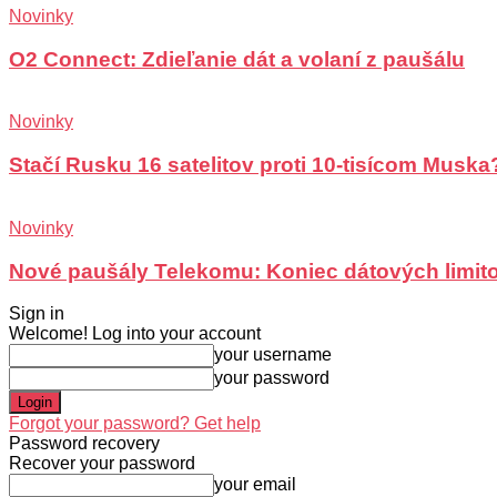
Novinky
O2 Connect: Zdieľanie dát a volaní z paušálu
Novinky
Stačí Rusku 16 satelitov proti 10-tisícom Muska
Novinky
Nové paušály Telekomu: Koniec dátových limit
Sign in
Welcome! Log into your account
your username
your password
Forgot your password? Get help
Password recovery
Recover your password
your email