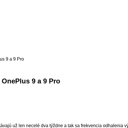
s 9 a 9 Pro
 OnePlus 9 a 9 Pro
ávajú už len necelé dva týždne a tak sa frekvencia odhalenia v