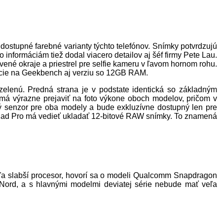
dostupné farebné varianty týchto telefónov. Snímky potvrdzujú
o informáciám tiež dodal viacero detailov aj šéf firmy Pete Lau.
vené okraje a priestrel pre selfie kameru v ľavom hornom rohu.
kácie na Geekbench aj verziu so 12GB RAM.
zelenú. Predná strana je v podstate identická so základným
má výrazne prejaviť na foto výkone oboch modelov, pričom v
ý senzor pre oba modely a bude exkluzívne dostupný len pre
lad Pro má vedieť ukladať 12-bitové RAW snímky. To znamená
ľa slabší procesor, hovorí sa o modeli Qualcomm Snapdragon
 Nord, a s hlavnými modelmi deviatej série nebude mať veľa