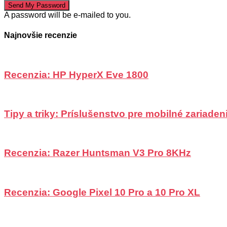
A password will be e-mailed to you.
Najnovšie recenzie
Recenzia: HP HyperX Eve 1800
Tipy a triky: Príslušenstvo pre mobilné zariadeni
Recenzia: Razer Huntsman V3 Pro 8KHz
Recenzia: Google Pixel 10 Pro a 10 Pro XL