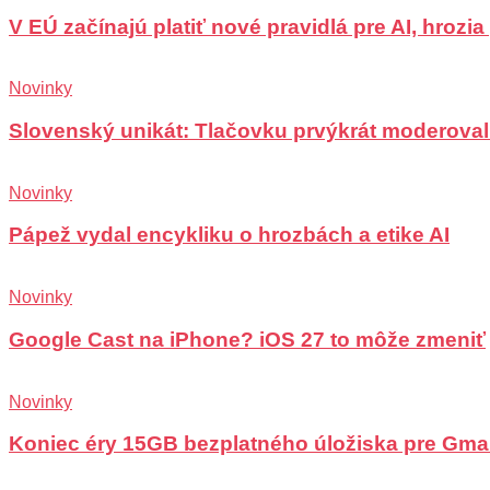
V EÚ začínajú platiť nové pravidlá pre AI, hrozi
Novinky
Slovenský unikát: Tlačovku prvýkrát moderoval
Novinky
Pápež vydal encykliku o hrozbách a etike AI
Novinky
Google Cast na iPhone? iOS 27 to môže zmeniť
Novinky
Koniec éry 15GB bezplatného úložiska pre Gma