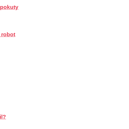
a pokuty
 robot
il?