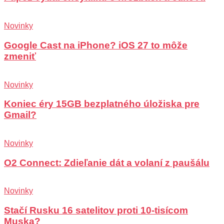
Novinky
Google Cast na iPhone? iOS 27 to môže
zmeniť
Novinky
Koniec éry 15GB bezplatného úložiska pre
Gmail?
Novinky
O2 Connect: Zdieľanie dát a volaní z paušálu
Novinky
Stačí Rusku 16 satelitov proti 10-tisícom
Muska?