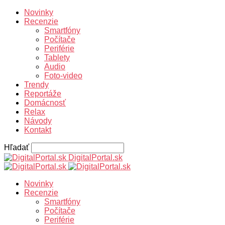
Novinky
Recenzie
Smartfóny
Počítače
Periférie
Tablety
Audio
Foto-video
Trendy
Reportáže
Domácnosť
Relax
Návody
Kontakt
Hľadať
DigitalPortal.sk
Novinky
Recenzie
Smartfóny
Počítače
Periférie