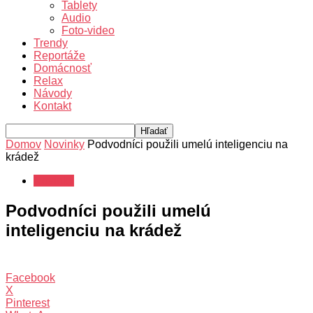
Tablety
Audio
Foto-video
Trendy
Reportáže
Domácnosť
Relax
Návody
Kontakt
Domov
Novinky
Podvodníci použili umelú inteligenciu na
krádež
Novinky
Podvodníci použili umelú
inteligenciu na krádež
Facebook
X
Pinterest