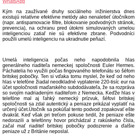
WhatsApp
Kým na zaužívané druhy sociálneho inžinierstva dnes
existujú relatívne efektívne metódy ako nenaletieť útočníkom
(napr. antispamovacie filtre, blokovanie podvodných stránok,
prevencia), na ochranu pred útokmi simulovaných umelou
inteligenciou zatiaľ nie sú efektívne zbrane. Podvodníci
použili umelú inteligenciu na ukradnutie peňazí.
Umelá inteligencia počas neho napodobnila hlas
generálneho riaditeľa nemeckej spoločnosti Euler Hermes.
Páchatelia ho využili počas fingovaného telefonátu so šéfom
britskej pobočky. Ten si vďaka tomu myslel, že keď od neho
hlas v telefóne žiadal neodkladné vyplatenie 220-tisíc eur na
účet spoločnosti maďarského subdodávateľa, že sa rozpráva
so svojím nadriadeným riaditeľom z Nemecka. Keďže hlas v
telefóne mal aj ľahký nemecký prízvuk, šéfovi britskej
spoločnosti sa zdal autentický a peniaze prikázal vyplatiť na
určený účet.Útočník sa pokúšal tento podvod zopakovať ešte
dvakrát. Keď však pri treťom pokuse tvrdil, že peniaze ešte
nedorazili a telefónny hovor prichádzal z rakúskeho čísla,
začal mať riaditeľ britskej pobočky podozrenie a ďalšie
peniaze už z Británie neposlal.