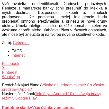
Vyšetrovatelia neidentifikovali žiadnych podozrivých.
Peniaze z maďarskej banky stihli presunúť do Mexika a
iných destinácií. Bezpečnostní experti už minulosti
predpovedali, že pomocou umelej inteligencie budú
prebiehať omnoho efektívnejšie a prinesú aj nové druhy
útokov. Umelá inteligencia síce dokáže pomáhať nielen vo
výskume chorôb alebo uľahčovať život v rôznych oblastiach,
ale môže byť zneužitá aj na tvorbu nového škodlivého kódu.
Zdroj:
Cybersec
TAGS
Internet
Facebook
X
Pinterest
WhatsApp
Predchádzajúci článok
Všetko na jednom mieste: Čo všetko
predstavil Apple?
Nasledujúci článok
Telefóny s Android 10 dostávajú tmavý
režim v Google Play
Podobné články
Viac článkov od autora