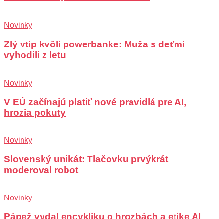
Novinky
Zlý vtip kvôli powerbanke: Muža s deťmi
vyhodili z letu
Novinky
V EÚ začínajú platiť nové pravidlá pre AI,
hrozia pokuty
Novinky
Slovenský unikát: Tlačovku prvýkrát
moderoval robot
Novinky
Pápež vydal encykliku o hrozbách a etike AI