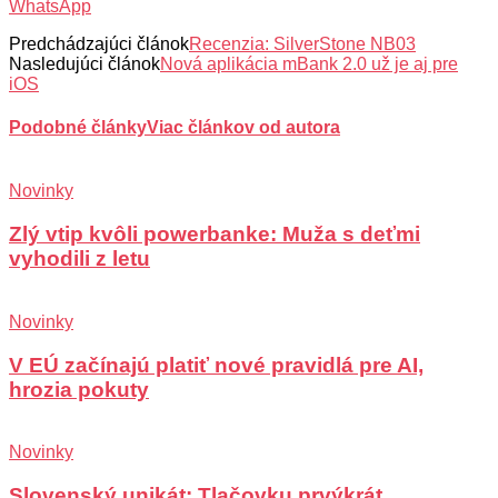
WhatsApp
Predchádzajúci článok
Recenzia: SilverStone NB03
Nasledujúci článok
Nová aplikácia mBank 2.0 už je aj pre
iOS
Podobné články
Viac článkov od autora
Novinky
Zlý vtip kvôli powerbanke: Muža s deťmi
vyhodili z letu
Novinky
V EÚ začínajú platiť nové pravidlá pre AI,
hrozia pokuty
Novinky
Slovenský unikát: Tlačovku prvýkrát