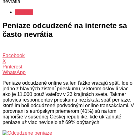
nevrátia
Novinky
Peniaze odcudzené na internete sa
často nevrátia
Facebook
X
Pinterest
WhatsApp
Peniaze odcudzené online sa len ťažko vracajú späť. Ide o
jedno z hlavných zistení prieskumu, v ktorom oslovili viac
ako je 11.000 používateľov v 23 krajinách sveta. Takmer
polovica respondentov prieskumu nezískala späť peniaze,
ktoré im boli odcudzené podvodnými online transakciami. V
porovnaní s európskym priemerom (41%) sú na tom
najhoršie v susednej Českej republike, kde ukradnuté
peniaze už viac nevidelo až 69% opýtaných.