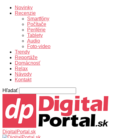
Novinky
Recenzie
Smartfóny
Počítače
Periférie
Tablety
Audio
Foto-video
Trendy
Reportáže
Domácnosť
Relax
Návody
Kontakt
Hľadať
DigitalPortal.sk