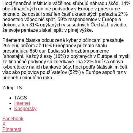
Hoci finančné inštitúcie väčšinou sľubujú náhradu škôd, 14%
obetí finančných online podvodov v Európe v prieskume
priznalo, že dostali späť len časť ukradnutých peňazí a 27%
nedostalo vôbec nič späť. 59% respondentov v Európe a
dokonca len 31% opýtaných v susedných Čechách uviedlo,
že svoje peniaze získali späť v plnej výške.
Priemerná čiastka odcudzená kyber zločincami presahuje
265 eur, pričom až 16% Európanov priznalo stratu
presahujúcu 850 eur. Ľudia sú k hrozbám pomerne
ľahostajní. Každý šiesty (16%) z opýtaných v Európe si myslí,
že finančné podvody sú zriedkavé. Iba 22% ľudí sa obáva
kyberútokov na ich bankové účty, hoci podľa štatistík im čelí
viac ako polovica používateľov (52%) v Európe aspoň raz v
priebehu minulého roka.
Zdroj: TS
TAGS
Internet
Kaspersky
Facebook
X
Pinterest