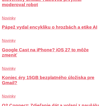
moderoval robot
Novinky
Pápež vydal encykliku o hrozbách a etike AI
Novinky
Google Cast na iPhone? iOS 27 to môže
zmeniť
Novinky
Koniec éry 15GB bezplatného úložiska pre
Gmail?
Novinky
O2 Connect: Zdieľanie dát a volaní z paušálu