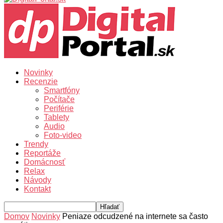
Novinky
Recenzie
Smartfóny
Počítače
Periférie
Tablety
Audio
Foto-video
Trendy
Reportáže
Domácnosť
Relax
Návody
Kontakt
Domov
Novinky
Peniaze odcudzené na internete sa často