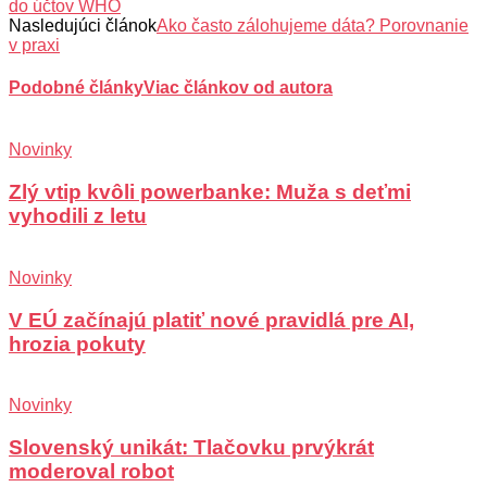
do účtov WHO
Nasledujúci článok
Ako často zálohujeme dáta? Porovnanie
v praxi
Podobné články
Viac článkov od autora
Novinky
Zlý vtip kvôli powerbanke: Muža s deťmi
vyhodili z letu
Novinky
V EÚ začínajú platiť nové pravidlá pre AI,
hrozia pokuty
Novinky
Slovenský unikát: Tlačovku prvýkrát
moderoval robot