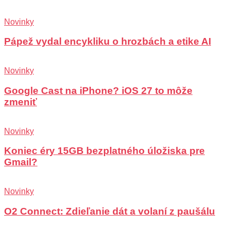
Novinky
Pápež vydal encykliku o hrozbách a etike AI
Novinky
Google Cast na iPhone? iOS 27 to môže
zmeniť
Novinky
Koniec éry 15GB bezplatného úložiska pre
Gmail?
Novinky
O2 Connect: Zdieľanie dát a volaní z paušálu