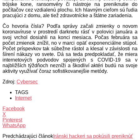
trójske kone, ransomvéry či nástroje na preniknutie do
počítačov cez vzdialenú plochu. Ich hlavným cieľom sú ľudia
pracujúci z domu, ale tiež zdravotnícke a štátne zariadenia.
Čo hovoria čísla? Podľa správy začali zmienky o novom
koronavíruse v prostredí darknetu rásť v polovici januára a
svoj vrchol dosiahli na konci mesiaca. Počas februára sa
počet zmienok znížil, no v marci opäť exponenciálne stúpol.
Počet príspevkov tak súbežne rástol a klesal v závislosti na
šírení nákazy vo svete. Dá sa teda predpokladať, že miera
internetových podvodov spojených s COVID-19 sa v
najbližších týždňoch nezníži a škodliví aktéri budú na svoje
aktivity využívať čoraz sofistikovanejšie metódy.
Zdroj:
Cybersec
TAGS
Internet
Facebook
X
Pinterest
WhatsApp
Predchádzajúci článok
Iránski hackeri sa pokúsili preniknúť