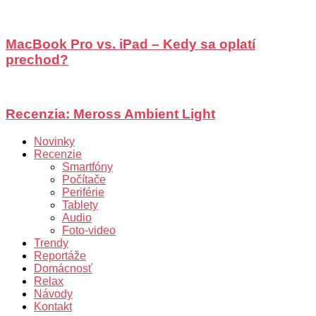
MacBook Pro vs. iPad – Kedy sa oplatí
prechod?
Recenzia: Meross Ambient Light
Novinky
Recenzie
Smartfóny
Počítače
Periférie
Tablety
Audio
Foto-video
Trendy
Reportáže
Domácnosť
Relax
Návody
Kontakt