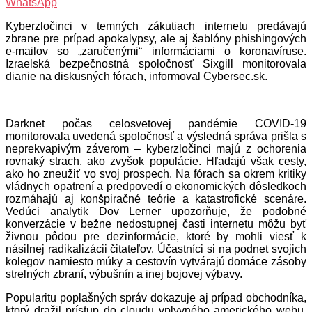
WhatsApp
Kyberzločinci v temných zákutiach internetu predávajú
zbrane pre prípad apokalypsy, ale aj šablóny phishingových
e-mailov so „zaručenými“ informáciami o koronavíruse.
Izraelská bezpečnostná spoločnosť Sixgill monitorovala
dianie na diskusných fórach, informoval Cybersec.sk.
Darknet počas celosvetovej pandémie COVID-19
monitorovala uvedená spoločnosť a výsledná správa prišla s
neprekvapivým záverom – kyberzločinci majú z ochorenia
rovnaký strach, ako zvyšok populácie. Hľadajú však cesty,
ako ho zneužiť vo svoj prospech. Na fórach sa okrem kritiky
vládnych opatrení a predpovedí o ekonomických dôsledkoch
rozmáhajú aj konšpiračné teórie a katastrofické scenáre.
Vedúci analytik Dov Lerner upozorňuje, že podobné
konverzácie v bežne nedostupnej časti internetu môžu byť
živnou pôdou pre dezinformácie, ktoré by mohli viesť k
násilnej radikalizácii čitateľov. Účastníci si na podnet svojich
kolegov namiesto múky a cestovín vytvárajú domáce zásoby
strelných zbraní, výbušnín a inej bojovej výbavy.
Popularitu poplašných správ dokazuje aj prípad obchodníka,
ktorý dražil prístup do cloudu vplyvného amerického webu.