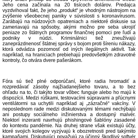
Jeho cena začínala na 20 tisícoch dolárov. Predajca
vyzdvihoval fakt, že jeho „produkt“ je vhodným nástrojom na
zvýšenie všeobecnej paniky v súvislosti s koronavírusom.
Zarábajú na núdzových opatreniach a niektoré diskusie sa
zameriavajú na spôsoby, akými možno pre seba ukrojiť
peniaze zo štátnych programov finančnej pomoci pre ľudí a
podniky v núdzi. Kriminálnici tiež zneužívajú
zaneprázdnenosť štátnej správy s bojom proti šíreniu nákazy,
ktorá odvádza pozornosť od iných ilegálnych aktivít. Tak
napríklad, na hraniciach prebiehajú predovšetkým zdravotné
kontroly, čo otvára dvere pašerákom.
Fóra sú tiež plné odporúčaní, ktoré radia hromadiť a
rozpredávať zásoby najžiadanejšieho tovaru, a to bez
ohľadu na to, či takýto tovar vôbec funguje alebo ho majú k
dispozícii. Medzi rúškami, testovacími súpravami a pľúcnymi
ventilátormi sa uchytili napríklad aj „zázračné“ vakcíny. V
neposlednom rade medzi diskutovanými témami nechýbajú
ani postupy sociálneho inžinierstva a dostupný malvér.
Niektorí inzeranti navrhujú phishingové šablóny zasadené
do kontextu pandémie. Na druhej strane však existujú účty,
ktoré svojich kolegov vyzývajú k obozretnosti pred takýmito
kampaňami. Diskutujúci považujú za účinný škodlivý softvér