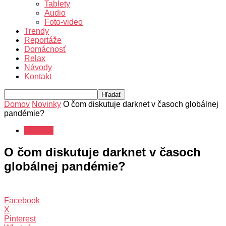
Tablety
Audio
Foto-video
Trendy
Reportáže
Domácnosť
Relax
Návody
Kontakt
Domov
Novinky
O čom diskutuje darknet v časoch globálnej
pandémie?
Novinky
O čom diskutuje darknet v časoch
globálnej pandémie?
Facebook
X
Pinterest