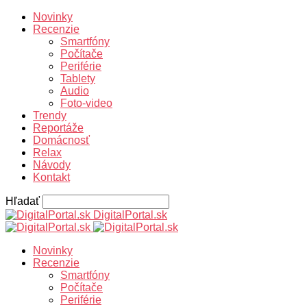
Novinky
Recenzie
Smartfóny
Počítače
Periférie
Tablety
Audio
Foto-video
Trendy
Reportáže
Domácnosť
Relax
Návody
Kontakt
Hľadať
DigitalPortal.sk
Novinky
Recenzie
Smartfóny
Počítače
Periférie