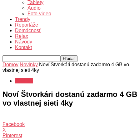
Tablety
Audio
Foto-video
Trendy
Reportáže
Domácnosť
Relax
Návody
Kontakt
Domov
Novinky
Noví Štvorkári dostanú zadarmo 4 GB vo
vlastnej sieti 4ky
Novinky
Noví Štvorkári dostanú zadarmo 4 GB
vo vlastnej sieti 4ky
Facebook
X
Pinterest