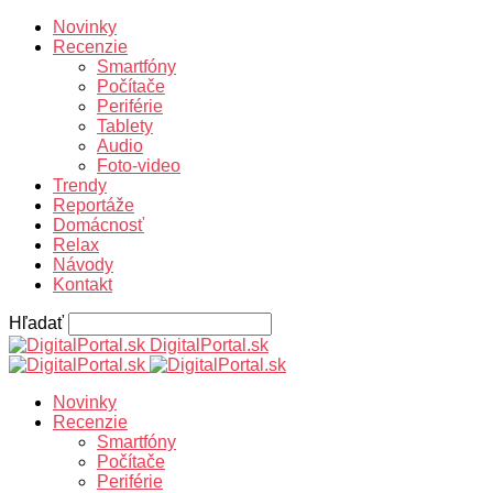
Novinky
Recenzie
Smartfóny
Počítače
Periférie
Tablety
Audio
Foto-video
Trendy
Reportáže
Domácnosť
Relax
Návody
Kontakt
Hľadať
DigitalPortal.sk
Novinky
Recenzie
Smartfóny
Počítače
Periférie