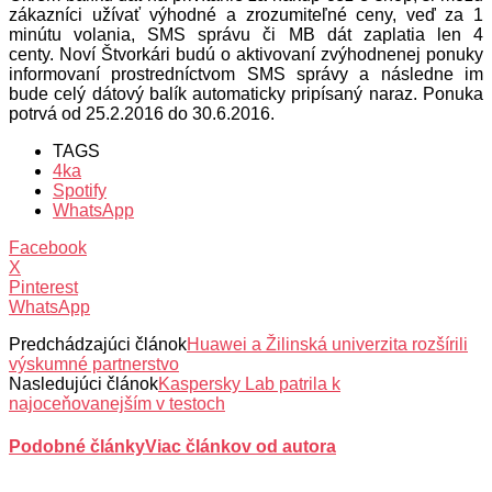
zákazníci užívať výhodné a zrozumiteľné ceny, veď za 1
minútu volania, SMS správu či MB dát zaplatia len 4
centy. Noví Štvorkári budú o aktivovaní zvýhodnenej ponuky
informovaní prostredníctvom SMS správy a následne im
bude celý dátový balík automaticky pripísaný naraz. Ponuka
potrvá od 25.2.2016 do 30.6.2016.
TAGS
4ka
Spotify
WhatsApp
Facebook
X
Pinterest
WhatsApp
Predchádzajúci článok
Huawei a Žilinská univerzita rozšírili
výskumné partnerstvo
Nasledujúci článok
Kaspersky Lab patrila k
najoceňovanejším v testoch
Podobné články
Viac článkov od autora