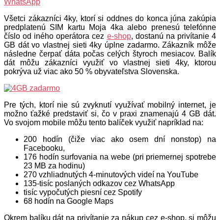
WhatsApp
Všetci zákazníci 4ky, ktorí si oddnes do konca júna zakúpia
predplatenú SIM kartu Moja 4ka alebo prenesú telefónne
číslo od iného operátora cez
e-shop
, dostanú na privítanie 4
GB dát vo vlastnej sieti 4ky úplne zadarmo. Zákazník môže
následne čerpať dáta počas celých štyroch mesiacov. Balík
dát môžu zákazníci využiť vo vlastnej sieti 4ky, ktorou
pokrýva už viac ako 50 % obyvateľstva Slovenska.
Pre tých, ktorí nie sú zvyknutí využívať mobilný internet, je
možno ťažké predstaviť si, čo v praxi znamenajú 4 GB dát.
Vo svojom mobile môžu tento balíček využiť napríklad na:
200 hodín (čiže viac ako osem dní nonstop) na
Facebooku,
176 hodín surfovania na webe (pri priemernej spotrebe
23 MB za hodinu)
270 vzhliadnutých 4-minutových videí na YouTube
135-tisíc poslaných odkazov cez WhatsApp
tisíc vypočutých piesní cez Spotify
68 hodín na Google Maps
Okrem balíku dát na privítanie za nákup cez e-shop, si môžu