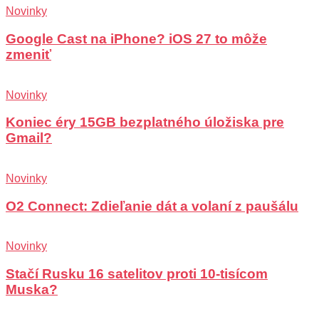
Novinky
Google Cast na iPhone? iOS 27 to môže
zmeniť
Novinky
Koniec éry 15GB bezplatného úložiska pre
Gmail?
Novinky
O2 Connect: Zdieľanie dát a volaní z paušálu
Novinky
Stačí Rusku 16 satelitov proti 10-tisícom
Muska?