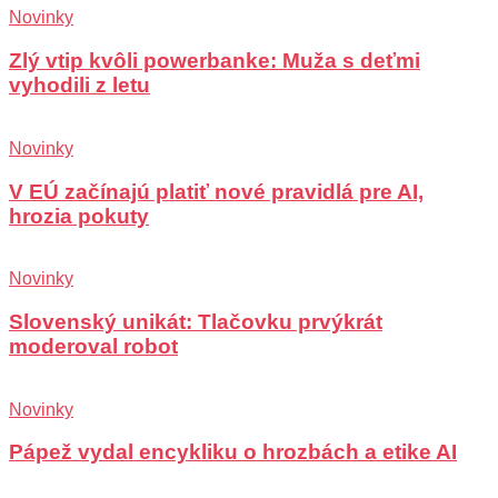
Novinky
Zlý vtip kvôli powerbanke: Muža s deťmi
vyhodili z letu
Novinky
V EÚ začínajú platiť nové pravidlá pre AI,
hrozia pokuty
Novinky
Slovenský unikát: Tlačovku prvýkrát
moderoval robot
Novinky
Pápež vydal encykliku o hrozbách a etike AI