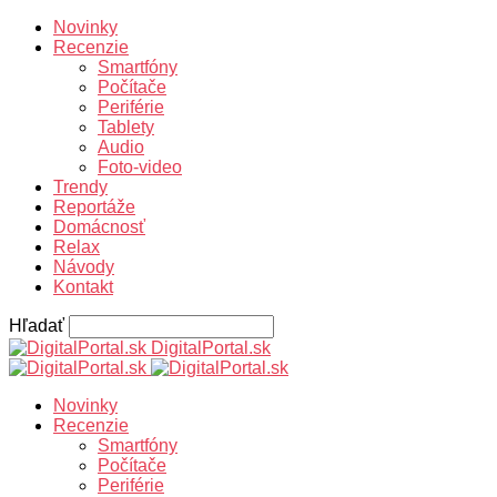
Novinky
Recenzie
Smartfóny
Počítače
Periférie
Tablety
Audio
Foto-video
Trendy
Reportáže
Domácnosť
Relax
Návody
Kontakt
Hľadať
DigitalPortal.sk
Novinky
Recenzie
Smartfóny
Počítače
Periférie