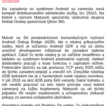
WhatsApp
Na zariadenia so systémom Android sa zamerala nová
kampaň distribuovaného odmietnutia služby, tzv. DDoS. Na
botnet s názvom Matryosh upozornila výskumná skupina
Netlab čínskej spoločnosti Qihoo 360.
Malvér sa šíri prostredníctvom komunikačných rozhraní
Android Debug Bridge (ADB). Ide o nástroj príkazového
riadku, ktorý je súčasťou Android SDK a má za úlohu
umožniť developerom inštalovať do zariadení ladenie
aplikácií. Zatiaľ čo tento nástroj je vo väčšine smartfónov a
tabletov so systémom Android predvolene vypnutý, niektorí
dodávatelia pracujú s touto funkciou v zapnutom režime.
Potenciálni útočníci sa tak pomocou TCP portu 5555 môžu
do týchto zariadení pripojiť a zneužiť ich. Zneužitie nástroja
ADB botnetom nie je v hackerskom svete nijakou novinkou.
V júli 2018 sa skrz ADB porty šírili varianty Satori botnetu, o
rok neskôr pracoval na tom istom princípe nový botnet
zameraný na ťažbu kryptomeny. Matryosh sa od týchto
prípadov líši svojím maskovaním a schopnosťou získavať
príkazy zo servera ovládaného útočníkom.
Algoritmus botnetu má štruktúru Tor vrstiev, čo výskumníkom