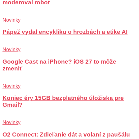
moderoval robot
Novinky
Pápež vydal encykliku o hrozbách a etike AI
Novinky
Google Cast na iPhone? iOS 27 to môže
zmeniť
Novinky
Koniec éry 15GB bezplatného úložiska pre
Gmail?
Novinky
O2 Connect: Zdieľanie dát a volaní z paušálu