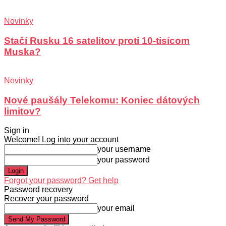
Novinky
Stačí Rusku 16 satelitov proti 10-tisícom
Muska?
Novinky
Nové paušály Telekomu: Koniec dátových
limitov?
Sign in
Welcome! Log into your account
your username
your password
Forgot your password? Get help
Password recovery
Recover your password
your email