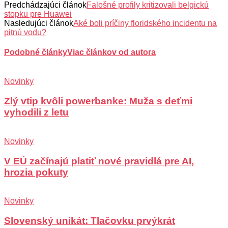
Predchádzajúci článok
Falošné profily kritizovali belgickú
stopku pre Huawei
Nasledujúci článok
Aké boli príčiny floridského incidentu na
pitnú vodu?
Podobné články
Viac článkov od autora
Novinky
Zlý vtip kvôli powerbanke: Muža s deťmi
vyhodili z letu
Novinky
V EÚ začínajú platiť nové pravidlá pre AI,
hrozia pokuty
Novinky
Slovenský unikát: Tlačovku prvýkrát