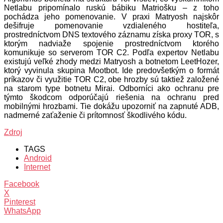
Netlabu pripomínalo ruskú bábiku Matriošku – z toho
pochádza jeho pomenovanie. V praxi Matryosh najskôr
dešifruje pomenovanie vzdialeného hostiteľa,
prostredníctvom DNS textového záznamu získa proxy TOR, s
ktorým nadviaže spojenie prostredníctvom ktorého
komunikuje so serverom TOR C2. Podľa expertov Netlabu
existujú veľké zhody medzi Matryosh a botnetom LeetHozer,
ktorý vyvinula skupina Mootbot. Ide predovšetkým o formát
príkazov či využitie TOR C2, obe hrozby sú taktiež založené
na starom type botnetu Mirai. Odborníci ako ochranu pre
týmto škodcom odporúčajú riešenia na ochranu pred
mobilnými hrozbami. Tie dokážu upozorniť na zapnuté ADB,
nadmerné zaťaženie či prítomnosť škodlivého kódu.
Zdroj
TAGS
Android
Internet
Facebook
X
Pinterest
WhatsApp