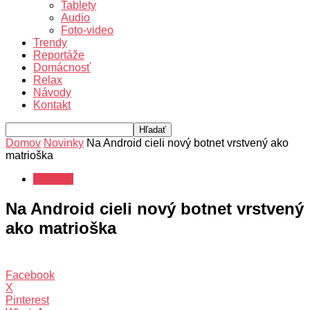
Tablety
Audio
Foto-video
Trendy
Reportáže
Domácnosť
Relax
Návody
Kontakt
Domov
Novinky
Na Android cieli nový botnet vrstvený ako
matrioška
Novinky
Na Android cieli nový botnet vrstvený
ako matrioška
Facebook
X
Pinterest