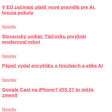
V EÚ začínajú platiť nové pravidlá pre AI,
hrozia pokuty
Novinky
Slovenský unikát: Tlačovku prvýkrát
moderoval robot
Novinky
Pápež vydal encykliku o hrozbách a etike AI
Novinky
Google Cast na iPhone? iOS 27 to môže
zmeniť
Novinky