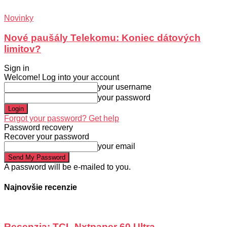
Novinky
Nové paušály Telekomu: Koniec dátových
limitov?
Sign in
Welcome! Log into your account
your username
your password
Forgot your password? Get help
Password recovery
Recover your password
your email
A password will be e-mailed to you.
Najnovšie recenzie
Recenzia: TCL Nxtpaper 60 Ultra