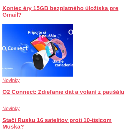
Koniec éry 15GB bezplatného úložiska pre
Gmail?
Novinky
O2 Connect: Zdieľanie dát a volaní z paušálu
Novinky
Stačí Rusku 16 satelitov proti 10-tisícom
Muska?