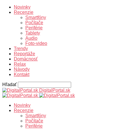
Novinky
Recenzie
Smartfóny
Počítače
Periférie
Tablety
Audio
Foto-video
Trendy
Reportáže
Domácnosť
Relax
Návody
Kontakt
Hľadať
DigitalPortal.sk
Novinky
Recenzie
Smartfóny
Počítače
Periférie