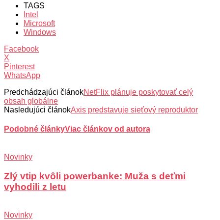
TAGS
Intel
Microsoft
Windows
Facebook
X
Pinterest
WhatsApp
Predchádzajúci článok
NetFlix plánuje poskytovať celý
obsah globálne
Nasledujúci článok
Axis predstavuje sieťový reproduktor
Podobné články
Viac článkov od autora
Novinky
Zlý vtip kvôli powerbanke: Muža s deťmi
vyhodili z letu
Novinky