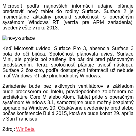
Microsoft podľa najnovších informácii údajne plánuje
predstaviť nový tablet do rodiny Surface. Surface 2 je
momentálne aktuálny produkt spoločnosti s operačným
systémom Windows RT (verzia pre ARM zariadenia),
uvedený ešte v roku 2013.
Keď Microsoft uvideol Surface Pro 3, absencia Surface 3
bola do očí bijúca. Spoločnosť plánovala uviesť Surface
Mini, ale projekt bol zrušený iba pár dní pred plánovaným
predstavením. Teraz spoločnosť plánuje uviesť nástupcu
Surface 2 čoskoro, podľa dostupných informácii už nebude
mať Windows RT ale plnohodnotný Windows.
Zariadenie bude bez aktívnych ventilátorov a základom
bude procesorom od Intelu, pravdepodobne založenom na
architektúre Core M alebo Atom. Tablet príde s operačným
systémom Windows 8.1, samozrejme bude možný bezplatný
upgrade na Windows 10. Očakávané uvedenie je pred alebo
počas konferencie Build 2015, ktorá sa bude konať 29. apríla
v San Franciscu.
Zdroj:
WinBeta