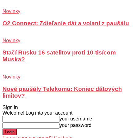
Novinky
O2 Connect: Zdieľanie dát a volaní z paušálu
Novinky
Stačí Rusku 16 satelitov proti 10-tisícom
Muska?
Novinky
Nové paušály Telekomu: Koniec dátových
limitov?
Sign in
Welcome! Log into your account
your username
your password
Forgot your password? Get help