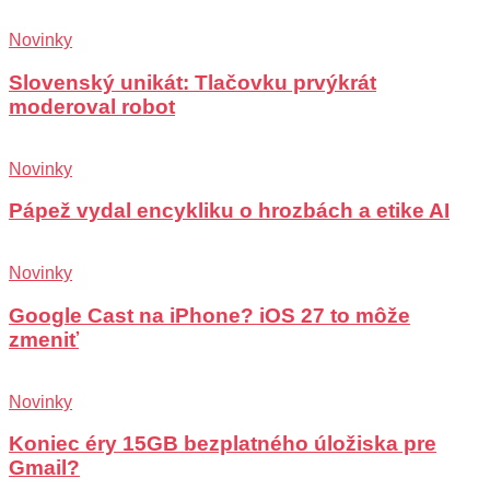
Novinky
Slovenský unikát: Tlačovku prvýkrát
moderoval robot
Novinky
Pápež vydal encykliku o hrozbách a etike AI
Novinky
Google Cast na iPhone? iOS 27 to môže
zmeniť
Novinky
Koniec éry 15GB bezplatného úložiska pre
Gmail?