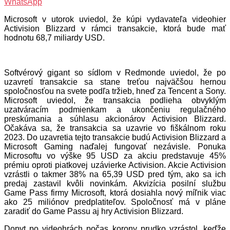
WhatsApp
Microsoft v utorok uviedol, že kúpi vydavateľa videohier
Activision Blizzard v rámci transakcie, ktorá bude mať
hodnotu 68,7 miliardy USD.
Softvérový gigant so sídlom v Redmonde uviedol, že po
uzavretí transakcie sa stane treťou najväčšou hernou
spoločnosťou na svete podľa tržieb, hneď za Tencent a Sony.
Microsoft uviedol, že transakcia podlieha obvyklým
uzatváracím podmienkam a ukončeniu regulačného
preskúmania a súhlasu akcionárov Activision Blizzard.
Očakáva sa, že transakcia sa uzavrie vo fiškálnom roku
2023. Do uzavretia tejto transakcie budú Activision Blizzard a
Microsoft Gaming naďalej fungovať nezávisle. Ponuka
Microsoftu vo výške 95 USD za akciu predstavuje 45%
prémiu oproti piatkovej uzávierke Activision. Akcie Activision
vzrástli o takmer 38% na 65,39 USD pred tým, ako sa ich
predaj zastavil kvôli novinkám. Akvizícia posilní službu
Game Pass firmy Microsoft, ktorá dosiahla nový míľnik viac
ako 25 miliónov predplatiteľov. Spoločnosť má v pláne
zaradiť do Game Passu aj hry Activision Blizzard.
Dopyt po videohrách počas korony prudko vzrástol, keďže