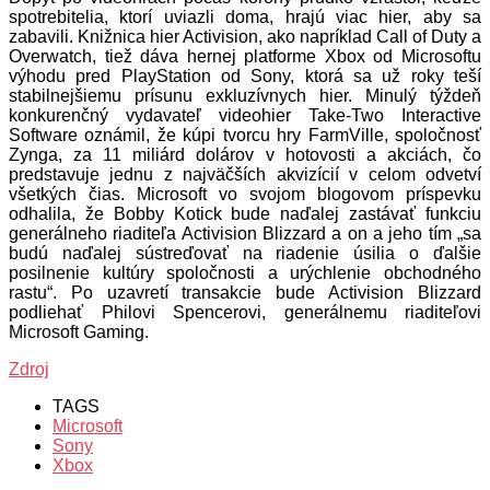
spotrebitelia, ktorí uviazli doma, hrajú viac hier, aby sa
zabavili. Knižnica hier Activision, ako napríklad Call of Duty a
Overwatch, tiež dáva hernej platforme Xbox od Microsoftu
výhodu pred PlayStation od Sony, ktorá sa už roky teší
stabilnejšiemu prísunu exkluzívnych hier. Minulý týždeň
konkurenčný vydavateľ videohier Take-Two Interactive
Software oznámil, že kúpi tvorcu hry FarmVille, spoločnosť
Zynga, za 11 miliárd dolárov v hotovosti a akciách, čo
predstavuje jednu z najväčších akvizícií v celom odvetví
všetkých čias. Microsoft vo svojom blogovom príspevku
odhalila, že Bobby Kotick bude naďalej zastávať funkciu
generálneho riaditeľa Activision Blizzard a on a jeho tím „sa
budú naďalej sústreďovať na riadenie úsilia o ďalšie
posilnenie kultúry spoločnosti a urýchlenie obchodného
rastu“. Po uzavretí transakcie bude Activision Blizzard
podliehať Philovi Spencerovi, generálnemu riaditeľovi
Microsoft Gaming.
Zdroj
TAGS
Microsoft
Sony
Xbox