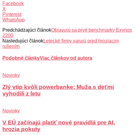
Facebook
X
Pinterest
WhatsApp
Predchádzajúci článok
Objavujú sa prvé benchmarky Exynos
2200
Nasledujúci článok
Letecké firmy varujú pred hroziacim
rušením
Podobné články
Viac článkov od autora
Novinky
Zlý vtip kvôli powerbanke: Muža s deťmi
vyhodili z letu
Novinky
V EÚ začínajú platiť nové pravidlá pre AI,
hrozia pokuty