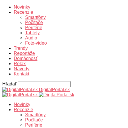
Novinky
Recenzie
Smartfóny
Počítače
Periférie
Tablety
Audio
Foto-video
Trendy
Reportáže
Domácnosť
Relax
Návody
Kontakt
Hľadať
DigitalPortal.sk
Novinky
Recenzie
Smartfóny
Počítače
Periférie