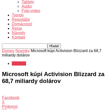
Tablety
Audio
Foto-video
Trendy
Reportáže
Domácnosť
Relax
Návody
Kontakt
Domov
Novinky
Microsoft kúpi Activision Blizzard za 68,7
miliardy dolárov
Novinky
Microsoft kúpi Activision Blizzard za
68,7 miliardy dolárov
Facebook
X
Pinterest