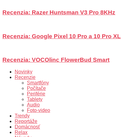
Recenzia: Razer Huntsman V3 Pro 8KHz
Recenzia: Google Pixel 10 Pro a 10 Pro XL
Recenzia: VOCOlinc FlowerBud Smart
Novinky
Recenzie
Smartfóny
Počítače
Periférie
Tablety
Audio
Foto-video
Trendy
Reportáže
Domácnosť
Relax