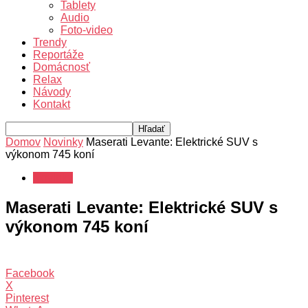
Tablety
Audio
Foto-video
Trendy
Reportáže
Domácnosť
Relax
Návody
Kontakt
Domov
Novinky
Maserati Levante: Elektrické SUV s
výkonom 745 koní
Novinky
Maserati Levante: Elektrické SUV s
výkonom 745 koní
Facebook
X
Pinterest