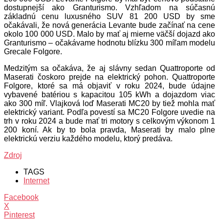
dostupnejší ako Granturismo. Vzhľadom na súčasnú
základnú cenu luxusného SUV 81 200 USD by sme
očakávali, že nová generácia Levante bude začínať na cene
okolo 100 000 USD. Malo by mať aj mierne väčší dojazd ako
Granturismo – očakávame hodnotu blízku 300 míľam modelu
Grecale Folgore.
Medzitým sa očakáva, že aj slávny sedan Quattroporte od
Maserati čoskoro prejde na elektrický pohon. Quattroporte
Folgore, ktoré sa má objaviť v roku 2024, bude údajne
vybavené batériou s kapacitou 105 kWh a dojazdom viac
ako 300 míľ. Vlajková loď Maserati MC20 by tiež mohla mať
elektrický variant. Podľa povestí sa MC20 Folgore uvedie na
trh v roku 2024 a bude mať tri motory s celkovým výkonom 1
200 koní. Ak by to bola pravda, Maserati by malo plne
elektrickú verziu každého modelu, ktorý predáva.
Zdroj
TAGS
Internet
Facebook
X
Pinterest