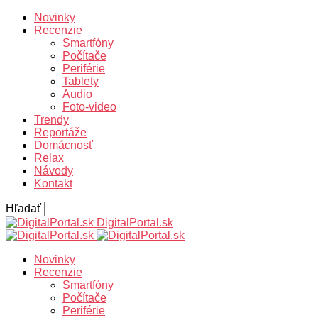
Novinky
Recenzie
Smartfóny
Počítače
Periférie
Tablety
Audio
Foto-video
Trendy
Reportáže
Domácnosť
Relax
Návody
Kontakt
Hľadať
DigitalPortal.sk
Novinky
Recenzie
Smartfóny
Počítače
Periférie