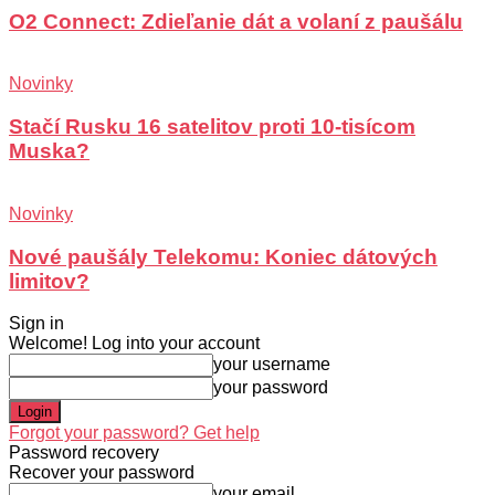
O2 Connect: Zdieľanie dát a volaní z paušálu
Novinky
Stačí Rusku 16 satelitov proti 10-tisícom
Muska?
Novinky
Nové paušály Telekomu: Koniec dátových
limitov?
Sign in
Welcome! Log into your account
your username
your password
Forgot your password? Get help
Password recovery
Recover your password
your email