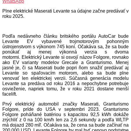
WhatsApp
Plne elektrické Maserati Levante sa údajne začne predávať v
roku 2025.
Podľa nedávneho článku britského portálu AutoCar bude
Levante EV vybavené trojmotorovým pohonným
ústrojenstvom s výkonom 745 koní. Očakáva sa, že sa bude
ponúkať aj menej výkonná verzia s dvoma
motormi. Elektrický Levante si osvojí názov Folgore, rovnako
ako EV varianty modelov Grecale a Granturismo. Menej
jasné je, či sa Maserati bude popri ňom snažiť predávať aj
Levante so spaľovacím motorom, alebo sa bude plne
venovať len elektrickej verzii. Súčasná generácia modelu
Levante sa predáva od roku 2016 a nepochybne potrebuje
osvieženie, napriek tomu, že v roku 2021 dostane menší
facelift.
Prvý elektrický automobil značky Maserati, Granturismo
Folgore, príde do USA v septembri 2023. Granturismo
Folgore poháňané batériou s kapacitou 92,5 kWh dokáže
zrýchliť z 0 na 100 km/h len za 2,6 sekundy a podľa WLTP
má dojazd 280 míľ. Očakáva sa, že cena sa bude začínať na
200 000 USD. Levante Folgore by mal byť cenovo podstatne