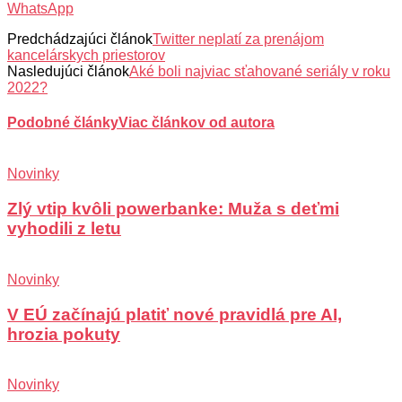
WhatsApp
Predchádzajúci článok
Twitter neplatí za prenájom
kancelárskych priestorov
Nasledujúci článok
Aké boli najviac sťahované seriály v roku
2022?
Podobné články
Viac článkov od autora
Novinky
Zlý vtip kvôli powerbanke: Muža s deťmi
vyhodili z letu
Novinky
V EÚ začínajú platiť nové pravidlá pre AI,
hrozia pokuty
Novinky