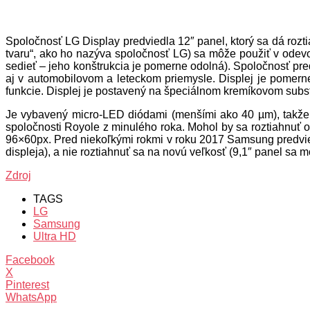
Spoločnosť LG Display predviedla 12″ panel, ktorý sa dá rozti
tvaru“, ako ho nazýva spoločnosť LG) sa môže použiť v odevo
sedieť – jeho konštrukcia je pomerne odolná). Spoločnosť pre
aj v automobilovom a leteckom priemysle. Displej je pomerne
funkcie. Displej je postavený na špeciálnom kremíkovom substr
Je vybavený micro-LED diódami (menšími ako 40 µm), takže s
spoločnosti Royole z minulého roka. Mohol by sa roztiahnuť 
96×60px. Pred niekoľkými rokmi v roku 2017 Samsung predvied
displeja), a nie roztiahnuť sa na novú veľkosť (9,1″ panel sa mo
Zdroj
TAGS
LG
Samsung
Ultra HD
Facebook
X
Pinterest
WhatsApp