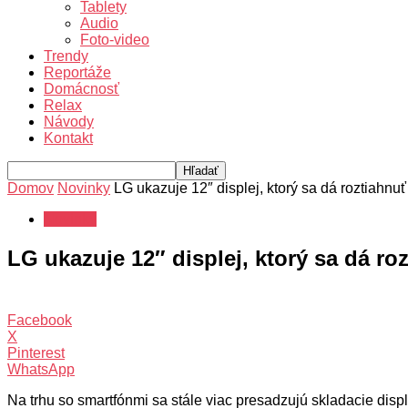
Tablety
Audio
Foto-video
Trendy
Reportáže
Domácnosť
Relax
Návody
Kontakt
Domov
Novinky
LG ukazuje 12″ displej, ktorý sa dá roztiahnuť
Novinky
LG ukazuje 12″ displej, ktorý sa dá ro
Facebook
X
Pinterest
WhatsApp
Na trhu so smartfónmi sa stále viac presadzujú skladacie displ