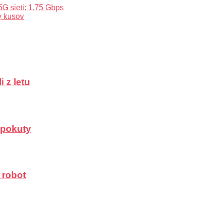
G sieti: 1,75 Gbps
y kusov
 z letu
a pokuty
 robot