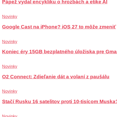
Pápež vydal encykliku o hrozbách a etike AI
Novinky
Google Cast na iPhone? iOS 27 to môže zmeniť
Novinky
Koniec éry 15GB bezplatného úložiska pre Gma
Novinky
O2 Connect: Zdieľanie dát a volaní z paušálu
Novinky
Stačí Rusku 16 satelitov proti 10-tisícom Muska
Novinky