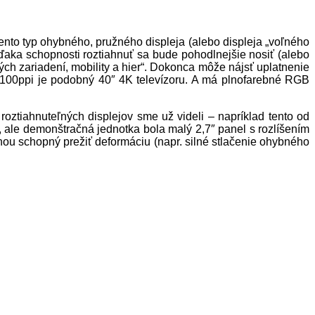
Tento typ ohybného, pružného displeja (alebo displeja „voľného
ďaka schopnosti roztiahnuť sa bude pohodlnejšie nosiť (alebo
ch zariadení, mobility a hier“. Dokonca môže nájsť uplatnenie
ov 100ppi je podobný 40″ 4K televízoru. A má plnofarebné RGB
ztiahnuteľných displejov sme už videli – napríklad tento od
 ale demonštračná jednotka bola malý 2,7″ panel s rozlíšením
ou schopný prežiť deformáciu (napr. silné stlačenie ohybného