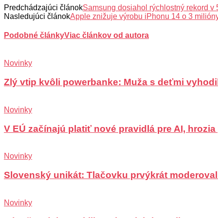
Predchádzajúci článok
Samsung dosiahol rýchlostný rekord v 5
Nasledujúci článok
Apple znižuje výrobu iPhonu 14 o 3 milión
Podobné články
Viac článkov od autora
Novinky
Zlý vtip kvôli powerbanke: Muža s deťmi vyhodili
Novinky
V EÚ začínajú platiť nové pravidlá pre AI, hrozi
Novinky
Slovenský unikát: Tlačovku prvýkrát moderoval
Novinky