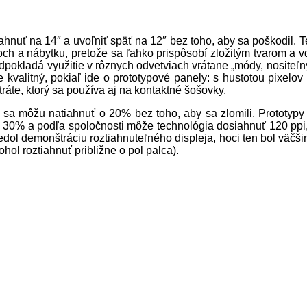
ahnuť na 14″ a uvoľniť späť na 12″ bez toho, aby sa poškodil. 
ch a nábytku, pretože sa ľahko prispôsobí zložitým tvarom a v
dpokladá využitie v rôznych odvetviach vrátane „módy, nositeľný
 kvalitný, pokiaľ ide o prototypové panely: s hustotou pixel
áte, ktorý sa používa aj na kontaktné šošovky.
a môžu natiahnuť o 20% bez toho, aby sa zlomili. Prototypy ro
o 30% a podľa spoločnosti môže technológia dosiahnuť 120 ppi,
ol demonštráciu roztiahnuteľného displeja, hoci ten bol väčšin
hol roztiahnuť približne o pol palca).