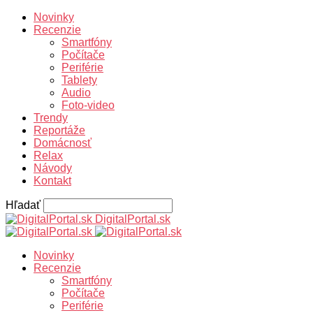
Novinky
Recenzie
Smartfóny
Počítače
Periférie
Tablety
Audio
Foto-video
Trendy
Reportáže
Domácnosť
Relax
Návody
Kontakt
Hľadať
DigitalPortal.sk
Novinky
Recenzie
Smartfóny
Počítače
Periférie