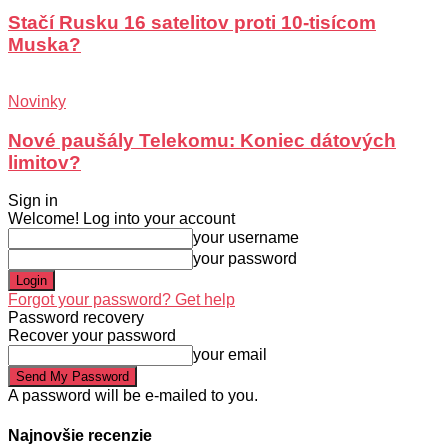
Stačí Rusku 16 satelitov proti 10-tisícom
Muska?
Novinky
Nové paušály Telekomu: Koniec dátových
limitov?
Sign in
Welcome! Log into your account
your username
your password
Forgot your password? Get help
Password recovery
Recover your password
your email
A password will be e-mailed to you.
Najnovšie recenzie