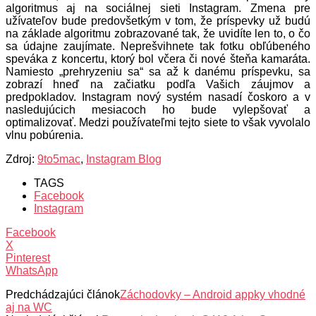
algoritmus aj na sociálnej sieti Instagram. Zmena pre
užívateľov bude predovšetkým v tom, že príspevky už budú
na základe algoritmu zobrazované tak, že uvidíte len to, o čo
sa údajne zaujímate. Neprešvihnete tak fotku obľúbeného
speváka z koncertu, ktorý bol včera či nové šteňa kamaráta.
Namiesto „prehryzeniu sa“ sa až k danému príspevku, sa
zobrazí hneď na začiatku podľa Vašich záujmov a
predpokladov. Instagram nový systém nasadí čoskoro a v
nasledujúcich mesiacoch ho bude vylepšovať a
optimalizovať. Medzi používateľmi tejto siete to však vyvolalo
vlnu pobúrenia.
Zdroj:
9to5mac
,
Instagram Blog
TAGS
Facebook
Instagram
Facebook
X
Pinterest
WhatsApp
Predchádzajúci článok
Záchodovky – Android appky vhodné
aj na WC