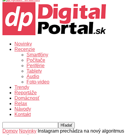
Novinky
Recenzie
Smartfóny
Počítače
Periférie
Tablety
Audio
Foto-video
Trendy
Reportáže
Domácnosť
Relax
Návody
Kontakt
Domov
Novinky
Instagram prechádza na nový algoritmus