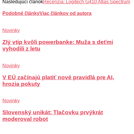
Nasledujúci článok
Recenzia: Logitech G410 Atlas Spectrum
Podobné články
Viac článkov od autora
Novinky
Zlý vtip kvôli powerbanke: Muža s deťmi
vyhodili z letu
Novinky
V EÚ začínajú platiť nové pravidlá pre AI,
hrozia pokuty
Novinky
Slovenský unikát: Tlačovku prvýkrát
moderoval robot