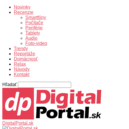
Novinky
Recenzie
Smartfóny
Počítače
Periférie
Tablety
Audio
Foto-video
Trendy
Reportáže
Domácnosť
Relax
Návody
Kontakt
Hľadať
DigitalPortal.sk