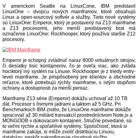
V americkom Seattle na LinuxCone, IBM predstavil
LinuxOne – dvojicu nových mainframov, ktoré obsahujú
Linux a open-sourcový softvér a služby. Tieto nové systémy
sú LinuxOne: Emperor, ktorý je postavený na Z13 mainframe
a Z13 procesormi, jeho menší predstavený brat má
označenie LinuxOne: Rockhooper, ktorý používa staršie Z12
procesory.
Emperor je schopný zvládnuť naraz 8000 virtuálnych strojov,
či desiatky tisíc kontajnerov, čo je oveľa viac, ako zvláda
hociktorý iný systém na Linuxe. Rockhooper je z triedy entry-
level mainframe. Je prispôsobený pre klientov a obchodné
reťazce, ktoré potrebujú rýchly mainframe, s istým stupňom
ochrany a dostupnosti za menší peniaz.
Mainframy Z13 série (Emperor) dokážu uchovať až 10 TB
dát. Procesor s ôsmymi jadrami a taktom až 5 GHz. Pri
Benchmarkoch IBM zistilo, že LinuxOne mainframe dokáže
spracovať až 30 miliárd transakcií prostredníctvom Note.js a
MONGODB v dokovacom kontajneri. Stručne povedané, sú
to veľmi rýchle a spoľahlivé systémy. Spoločnosť, ktorá si
mainframe zakúpi, si môže zvoliť distribúciu Linuxu,
databázy, neskôr nakonfiguruje cloudové služby.