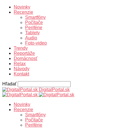
Novinky
Recenzie
Smartfóny
Počítače
Periférie
Tablety
Audio
Foto-video
Trendy
Reportáže
Domácnosť
Relax
Návody
Kontakt
Hľadať
DigitalPortal.sk
Novinky
Recenzie
Smartfóny
Počítače
Periférie