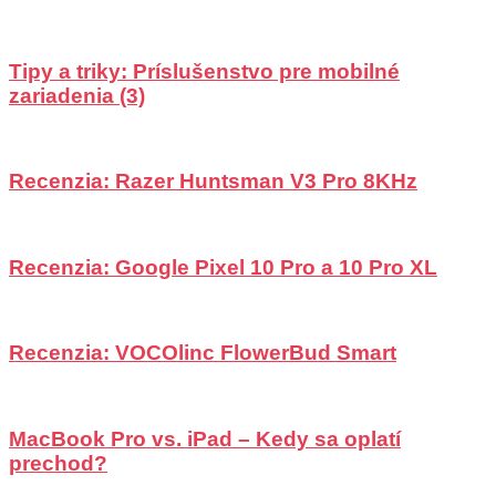
Tipy a triky: Príslušenstvo pre mobilné
zariadenia (3)
Recenzia: Razer Huntsman V3 Pro 8KHz
Recenzia: Google Pixel 10 Pro a 10 Pro XL
Recenzia: VOCOlinc FlowerBud Smart
MacBook Pro vs. iPad – Kedy sa oplatí
prechod?