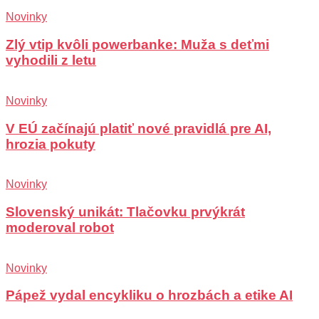
Novinky
Zlý vtip kvôli powerbanke: Muža s deťmi
vyhodili z letu
Novinky
V EÚ začínajú platiť nové pravidlá pre AI,
hrozia pokuty
Novinky
Slovenský unikát: Tlačovku prvýkrát
moderoval robot
Novinky
Pápež vydal encykliku o hrozbách a etike AI