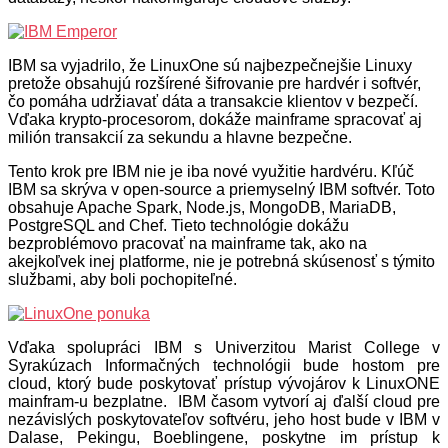
IBM sa vyjadrilo, že LinuxOne sú najbezpečnejšie Linuxy
pretože obsahujú rozšírené šifrovanie pre hardvér i softvér,
čo pomáha udržiavať dáta a transakcie klientov v bezpečí.
Vďaka krypto-procesorom, dokáže mainframe spracovať aj
milión transakcií za sekundu a hlavne bezpečne.
Tento krok pre IBM nie je iba nové využitie hardvéru. Kľúč
IBM sa skrýva v open-source a priemyselný IBM softvér. Toto
obsahuje Apache Spark, Node.js, MongoDB, MariaDB,
PostgreSQL and Chef. Tieto technológie dokážu
bezproblémovo pracovať na mainframe tak, ako na
akejkoľvek inej platforme, nie je potrebná skúsenosť s týmito
službami, aby boli pochopiteľné.
Vďaka spolupráci IBM s Univerzitou Marist College v
Syrakúzach Informačných technológii bude hostom pre
cloud, ktorý bude poskytovať prístup vývojárov k LinuxONE
mainfram-u bezplatne. IBM časom vytvorí aj ďalší cloud pre
nezávislých poskytovateľov softvéru, jeho host bude v IBM v
Dalase, Pekingu, Boeblingene, poskytne im prístup k