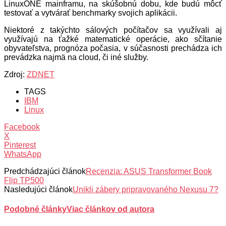
LinuxONE mainframu, na skúšobnú dobu, kde budú môcť
testovať a vytvárať benchmarky svojich aplikácii.
Niektoré z takýchto sálových počítačov sa využívali aj
využívajú na ťažké matematické operácie, ako sčítanie
obyvateľstva, prognóza počasia, v súčasnosti prechádza ich
prevádzka najmä na cloud, či iné služby.
Zdroj:
ZDNET
TAGS
IBM
Linux
Facebook
X
Pinterest
WhatsApp
Predchádzajúci článok
Recenzia: ASUS Transformer Book
Flip TP500
Nasledujúci článok
Unikli zábery pripravovaného Nexusu 7?
Podobné články
Viac článkov od autora