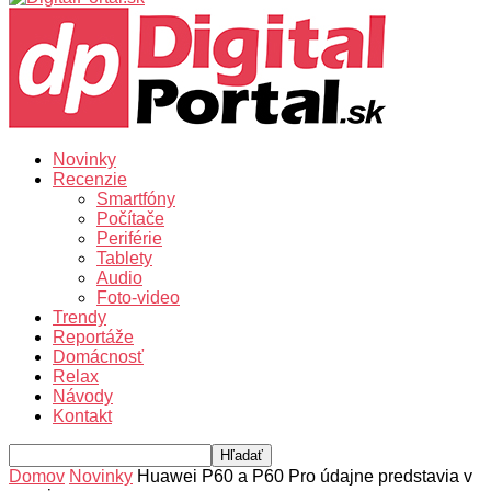
Novinky
Recenzie
Smartfóny
Počítače
Periférie
Tablety
Audio
Foto-video
Trendy
Reportáže
Domácnosť
Relax
Návody
Kontakt
Domov
Novinky
Huawei P60 a P60 Pro údajne predstavia v