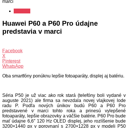
marci
Novinky
Huawei P60 a P60 Pro údajne
predstavia v marci
Facebook
X
Pinterest
WhatsApp
Oba smartfóny ponúknu lepšie fotoaparáty, displej aj batériu.
Séria P50 je už viac ako rok stará (telefóny boli vydané v
auguste 2021) ale firma sa nevzdala novej vlajkovej lode
radu P. Podľa nových únikov budú P60 a P60 Pro
predstavené v marci tohto roka a prinesú vylepšené
fotoaparáty, lepšie obrazovky a väčšie batérie. P60 Pro bude
mať údajne 6,6″ 120 Hz OLED displej, jeho rozlíšenie bude
3200×1440 px v porovnaní s 2700×1228 px v modeli P50