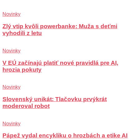
Novinky
Zlý vtip kvôli powerbanke: Muža s deťmi
vyhodili z letu
Novinky
V EÚ začínajú platiť nové pravidlá pre AI,
hrozia pokuty
Novinky
Slovenský unikát: Tlačovku prvýkrát
moderoval robot
Novinky
Pápež vydal encykliku o hrozbách a etike AI