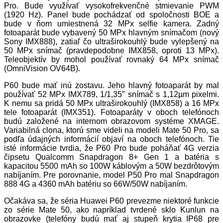
Pro. Bude využívať vysokofrekvenčné stmievanie PWM
(1920 Hz). Panel bude pochádzať od spoločnosti BOE a
bude v ňom umiestnená 32 MPx selfie kamera. Zadný
fotoaparát bude vybavený 50 MPx hlavným snímačom (nový
Sony IMX888), zatiaľ čo ultraširokouhlý bude vylepšený na
50 MPx snímač (pravdepodobne IMX858, oproti 13 MPx).
Teleobjektív by mohol používať rovnaký 64 MPx snímač
(OmniVision OV64B).
P60 bude mať inú zostavu. Jeho hlavný fotoaparát by mal
používať 52 MPx IMX789, 1/1,35″ snímač s 1,12µm pixelmi.
K nemu sa pridá 50 MPx ultraširokouhlý (IMX858) a 16 MPx
tele fotoaparát (IMX351). Fotoaparáty v oboch telefónoch
budú založené na internom obrazovom systéme XMAGE.
Variabilná clona, ktorú sme videli na modeli Mate 50 Pro, sa
podľa údajných informácií objaví na oboch telefónoch. Tie
isté informácie tvrdia, že P60 Pro bude poháňať 4G verzia
čipsetu Qualcomm Snapdragon 8+ Gen 1 a batéria s
kapacitou 5500 mAh so 100W káblovým a 50W bezdrôtovým
nabíjaním. Pre porovnanie, model P50 Pro mal Snapdragon
888 4G a 4360 mAh batériu so 66W/50W nabíjaním.
Očakáva sa, že séria Huawei P60 prevezme niektoré funkcie
zo série Mate 50, ako napríklad tvrdené sklo Kunlun na
obrazovke (telefóny budú mať aj stupeň krytia IP68 pre