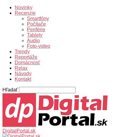
Novinky
Recenzie
Smartfóny
Počítače
Periférie
Tablety
Audio
Foto-video
Trendy
Reportáže
Domácnosť
Relax
Návody
Kontakt
Hľadať
DigitalPortal.sk