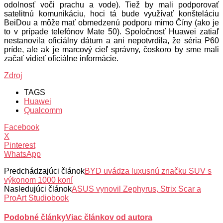
odolnosť voči prachu a vode). Tiež by mali podporovať
satelitnú komunikáciu, hoci tá bude využívať konšteláciu
BeiDou a môže mať obmedzenú podporu mimo Číny (ako je
to v prípade telefónov Mate 50). Spoločnosť Huawei zatiaľ
nestanovila oficiálny dátum a ani nepotvrdila, že séria P60
príde, ale ak je marcový cieľ správny, čoskoro by sme mali
začať vidieť oficiálne informácie.
Zdroj
TAGS
Huawei
Qualcomm
Facebook
X
Pinterest
WhatsApp
Predchádzajúci článok
BYD uvádza luxusnú značku SUV s
výkonom 1000 koní
Nasledujúci článok
ASUS vynovil Zephyrus, Strix Scar a
ProArt Studiobook
Podobné články
Viac článkov od autora