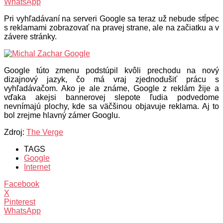
WhatsApp
Pri vyhľadávaní na serveri Google sa teraz už nebude stĺpec
s reklamami zobrazovať na pravej strane, ale na začiatku a v
závere stránky.
Google túto zmenu podstúpil kvôli prechodu na nový
dizajnový jazyk, čo má vraj zjednodušiť prácu s
vyhľadávačom. Ako je ale známe, Google z reklám žije a
vďaka akejsi bannerovej slepote ľudia podvedome
nevnímajú plochy, kde sa väčšinou objavuje reklama. Aj to
bol zrejme hlavný zámer Googlu.
Zdroj:
The Verge
TAGS
Google
Internet
Facebook
X
Pinterest
WhatsApp