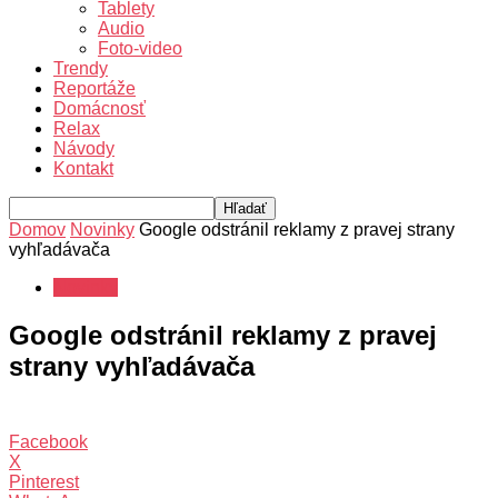
Tablety
Audio
Foto-video
Trendy
Reportáže
Domácnosť
Relax
Návody
Kontakt
Domov
Novinky
Google odstránil reklamy z pravej strany
vyhľadávača
Novinky
Google odstránil reklamy z pravej
strany vyhľadávača
Facebook
X
Pinterest