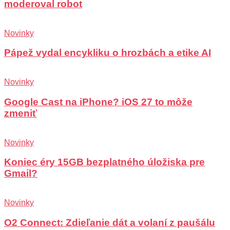
moderoval robot
Novinky
Pápež vydal encykliku o hrozbách a etike AI
Novinky
Google Cast na iPhone? iOS 27 to môže
zmeniť
Novinky
Koniec éry 15GB bezplatného úložiska pre
Gmail?
Novinky
O2 Connect: Zdieľanie dát a volaní z paušálu