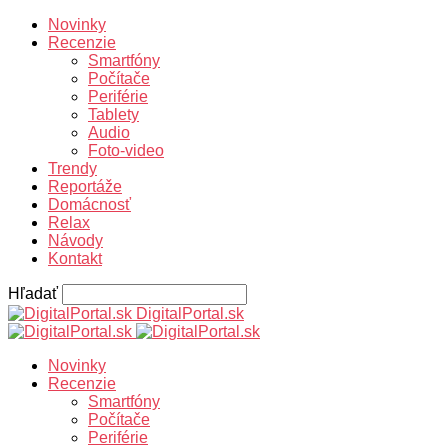
Novinky
Recenzie
Smartfóny
Počítače
Periférie
Tablety
Audio
Foto-video
Trendy
Reportáže
Domácnosť
Relax
Návody
Kontakt
Hľadať
DigitalPortal.sk
Novinky
Recenzie
Smartfóny
Počítače
Periférie