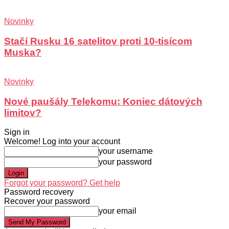
Novinky
Stačí Rusku 16 satelitov proti 10-tisícom
Muska?
Novinky
Nové paušály Telekomu: Koniec dátových
limitov?
Sign in
Welcome! Log into your account
your username
your password
Forgot your password? Get help
Password recovery
Recover your password
your email