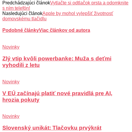
Predchádzajúci článok
Vytlačte si odtlačok prsta a odomknite
s ním telefón!
Nasledujúci článok
Apple by mohol vylepšiť životnosť
domovskému tlačidlu
Podobné články
Viac článkov od autora
Novinky
Zlý vtip kvôli powerbanke: Muža s deťmi
vyhodili z letu
Novinky
V EÚ začínajú platiť nové pravidlá pre AI,
hrozia pokuty
Novinky
Slovenský unikát: Tlačovku prvýkrát