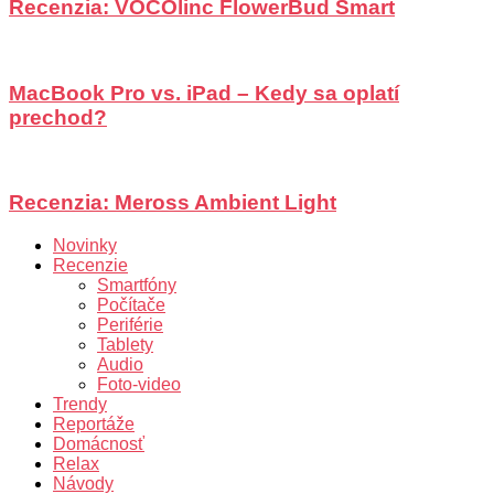
Recenzia: VOCOlinc FlowerBud Smart
MacBook Pro vs. iPad – Kedy sa oplatí
prechod?
Recenzia: Meross Ambient Light
Novinky
Recenzie
Smartfóny
Počítače
Periférie
Tablety
Audio
Foto-video
Trendy
Reportáže
Domácnosť
Relax
Návody